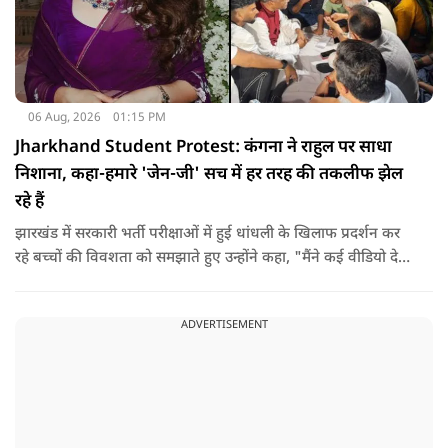
06 Aug, 2026
01:15 PM
Jharkhand Student Protest: कंगना ने राहुल पर साधा
निशाना, कहा-हमारे 'जेन-जी' सच में हर तरह की तकलीफ झेल
रहे हैं
झारखंड में सरकारी भर्ती परीक्षाओं में हुई धांधली के खिलाफ प्रदर्शन कर
रहे बच्चों की विवशता को समझाते हुए उन्होंने कहा, "मैंने कई वीडियो देखे
हैं कि बच्चों को त्रिपाल लगाने की इजाजत नहीं दी जा रही है. खाने की
ठीक स्थिति नहीं है, बच्चों ने दो-तीन दिन से कपड़े नहीं बदले हैं. हालात
ADVERTISEMENT
यहां तक गंभीर हैं कि बच्चों के पास ऑनलाइन फूड नहीं जा पा रहा है. ऐसी
स्थिति में राहुल गांधी वहां नहीं पहुंच रहे हैं.