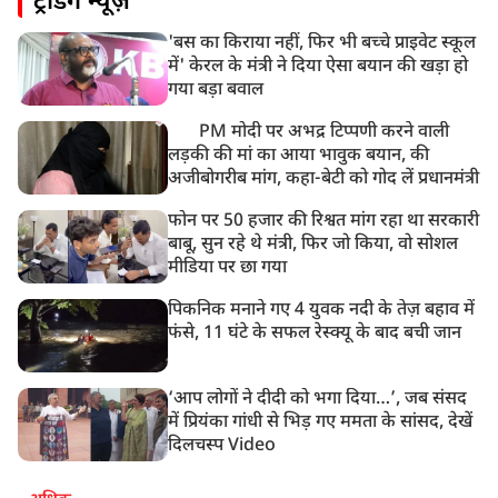
ट्रेंडिंग न्यूज़
भारी हंगामे के बीच संसद की कार्यवाही दोपहर दो बजे तक के
लिए स्थगित
'बस का किराया नहीं, फिर भी बच्चे प्राइवेट स्कूल
9:38 AM
में' केरल के मंत्री ने दिया ऐसा बयान की खड़ा हो
झारखंड: JPSC परीक्षा धांधली मामले में और पांच लोग गिरफ्तार,
गया बड़ा बवाल
अबतक 19 अरेस्ट
PM मोदी पर अभद्र टिप्पणी करने वाली
लड़की की मां का आया भावुक बयान, की
अजीबोगरीब मांग, कहा-बेटी को गोद लें प्रधानमंत्री
फोन पर 50 हजार की रिश्वत मांग रहा था सरकारी
बाबू, सुन रहे थे मंत्री, फिर जो किया, वो सोशल
मीडिया पर छा गया
पिकनिक मनाने गए 4 युवक नदी के तेज़ बहाव में
फंसे, 11 घंटे के सफल रेस्क्यू के बाद बची जान
‘आप लोगों ने दीदी को भगा दिया…’, जब संसद
में प्रियंका गांधी से भिड़ गए ममता के सांसद, देखें
दिलचस्प Video