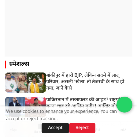
स्पेशल्स
बांकीपुर में हारी BJP, लेकिन सदमे में लालू
परिवार, असली ‘खेला’ तो तेजस्वी के साथ हो
गया, जानें कैसे
पाकिस्तान में तख्तापलट की आहट? राष्ट्रपति
बनना चाह रहे आसिम मुनीर! आखिर मोहसिन
We use cookies to enhance your experience. You can
नकवी को ही क्यों बनाया मोहरा?
accept or reject tracking.
इशरत जहां के बाद अब अर्पिता सरकार...जैश के
Accept
Reject
शॉर्ट्स
होम
वीडियो
खोजें
रडार पर सुवेंदु, मोदी स्टाइल टार्गेट करने की
वेब स्टोरीज़