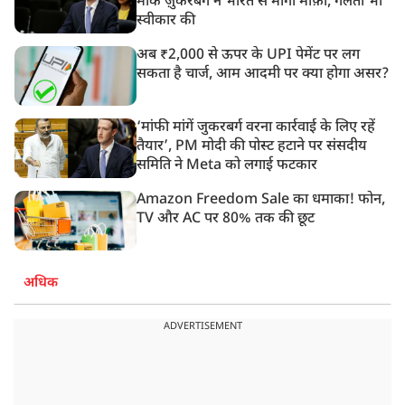
मार्क ज़ुकरबर्ग ने भारत से मांगी माफ़ी, गलती भी
स्वीकार की
अब ₹2,000 से ऊपर के UPI पेमेंट पर लग
सकता है चार्ज, आम आदमी पर क्या होगा असर?
‘मांफी मांगें जुकरबर्ग वरना कार्रवाई के लिए रहें
तैयार’, PM मोदी की पोस्ट हटाने पर संसदीय
समिति ने Meta को लगाई फटकार
Amazon Freedom Sale का धमाका! फोन,
TV और AC पर 80% तक की छूट
अधिक
ADVERTISEMENT