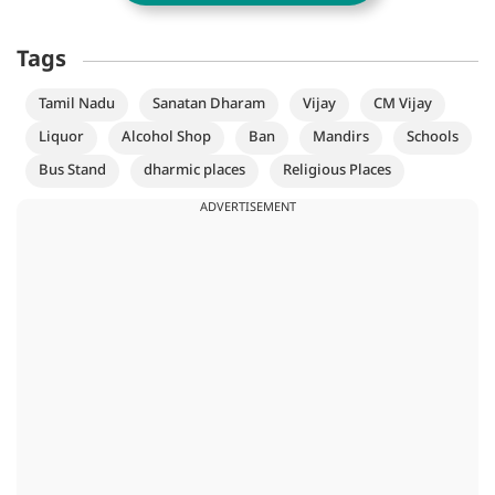
Tags
Tamil Nadu
Sanatan Dharam
Vijay
CM Vijay
Liquor
Alcohol Shop
Ban
Mandirs
Schools
Bus Stand
dharmic places
Religious Places
ADVERTISEMENT