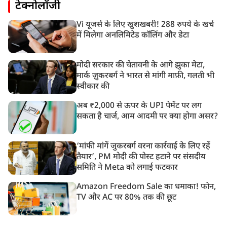
टेक्नोलॉजी
Vi यूजर्स के लिए खुशखबरी! 288 रुपये के खर्च
में मिलेगा अनलिमिटेड कॉलिंग और डेटा
मोदी सरकार की चेतावनी के आगे झुका मेटा,
मार्क ज़ुकरबर्ग ने भारत से मांगी माफ़ी, गलती भी
स्वीकार की
अब ₹2,000 से ऊपर के UPI पेमेंट पर लग
सकता है चार्ज, आम आदमी पर क्या होगा असर?
‘मांफी मांगें जुकरबर्ग वरना कार्रवाई के लिए रहें
तैयार’, PM मोदी की पोस्ट हटाने पर संसदीय
समिति ने Meta को लगाई फटकार
Amazon Freedom Sale का धमाका! फोन,
TV और AC पर 80% तक की छूट