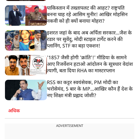
पाकिस्तान में तख्तापलट की आहट? राष्ट्रपति
बनना चाह रहे आसिम मुनीर! आखिर मोहसिन
नकवी को ही क्यों बनाया मोहरा?
इशरत जहां के बाद अब अर्पिता सरकार...जैश के
रडार पर सुवेंदु, मोदी स्टाइल टार्गेट करने की
प्लानिंग, STF का बड़ा एक्शन!
'1857 जैसी होगी 'क्रांति'!' मीडिया के सामने
आए रिजर्वेशन हटाओ आंदोलन के सूत्रधार वेदांश
त्यागी, बता दिया RHA का मास्टरप्लान
RSS का कट्टर स्वयंसेवक, PM मोदी का
भरोसेमंद, 5 बार के MP...आखिर कौन हैं देश के
नए शिक्षा मंत्री प्रह्लाद जोशी?
अधिक
ADVERTISEMENT