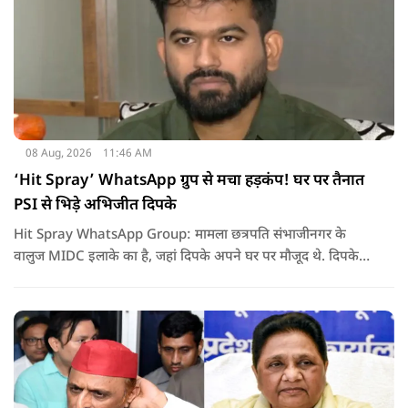
08 Aug, 2026
11:46 AM
‘Hit Spray’ WhatsApp ग्रुप से मचा हड़कंप! घर पर तैनात
PSI से भिड़े अभिजीत दिपके
Hit Spray WhatsApp Group: मामला छत्रपति संभाजीनगर के
वालुज MIDC इलाके का है, जहां दिपके अपने घर पर मौजूद थे. दिपके
का आरोप है कि सुरक्षा के लिए तैनात PSI उनसे मिलने आने वाले लोगों
को रोक रहे थे और उनके साथ ठीक तरीके से पेश नहीं आ रहे थे. इसी बात
को लेकर दिपके की पुलिस अधिकारी से तीखी बहस हो गई.