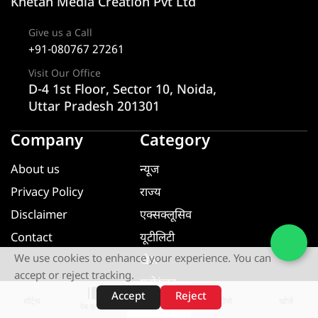
Khetan Media Creation Pvt Ltd
Give us a Call
+91-080767 27261
Visit Our Office
D-4 1st Floor, Sector 10, Noida,
Uttar Pradesh 201301
Company
Category
About us
न्यूज
Privacy Policy
राज्य
Disclaimer
एक्सक्लूसिव
Contact
यूटीलिटी
We use cookies to enhance your experience. You can
खेल
accept or reject tracking.
मनोरंजन
Accept
Reject
शॉर्ट्स
होम
वीडियो
खोजें
धर्म ज्ञान
वेब स्टोरीज़