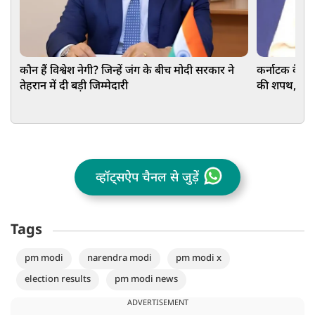
कौन हैं विश्वेश नेगी? जिन्हें जंग के बीच मोदी सरकार ने
कर्नाटक कैबिने
तेहरान में दी बड़ी जिम्मेदारी
की शपथ, आखिरी
व्हॉट्सऐप चैनल से जुड़ें
Tags
pm modi
narendra modi
pm modi x
election results
pm modi news
ADVERTISEMENT