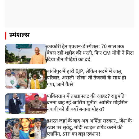
स्पेशल्स
काकोरी ट्रेन एक्शन-डे स्पेशल: 70 साल तक
बेबस रही शहीद की धरती, फिर CM योगी ने मिटा
दिया तीन पीढ़ियों का दर्द
बांकीपुर में हारी BJP, लेकिन सदमे में लालू
परिवार, असली ‘खेला’ तो तेजस्वी के साथ हो
गया, जानें कैसे
पाकिस्तान में तख्तापलट की आहट? राष्ट्रपति
बनना चाह रहे आसिम मुनीर! आखिर मोहसिन
नकवी को ही क्यों बनाया मोहरा?
इशरत जहां के बाद अब अर्पिता सरकार...जैश के
रडार पर सुवेंदु, मोदी स्टाइल टार्गेट करने की
प्लानिंग, STF का बड़ा एक्शन!