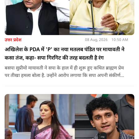
उत्तर प्रदेश
08 Aug, 2026
10:50 AM
अखिलेश के PDA में 'P' का नया मतलब पंडित पर मायावती ने
कसा तंज, कहा- सपा गिरगिट की तरह बदलती है रंग
बसपा सुप्रीमो मायावती ने सपा के हाल में ही शुरू हुए कथित ब्राह्मण प्रेम
पर तीखा हमला बोला है. उन्होंने आरोप लगाया कि सपा अपनी संकीर्ण
जातिवादी राजनीति और चुनावी स्वार्थ के चलते समय-समय पर अपना
राजनीतिक रंग बदलती रही है.