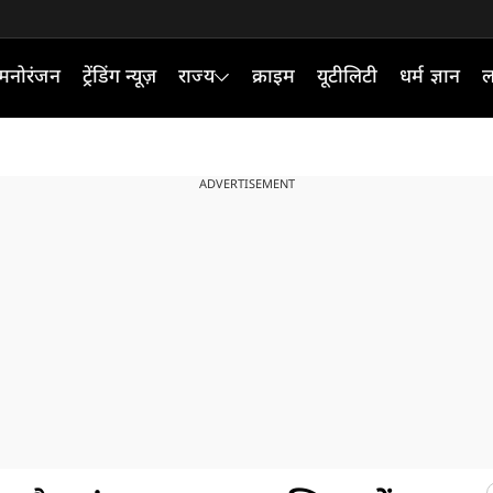
मनोरंजन
ट्रेंडिंग न्यूज़
राज्य
क्राइम
यूटीलिटी
धर्म ज्ञान
ल
ADVERTISEMENT