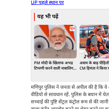
UP पहले स्थान पर
यह भी पढ़ें
न्यूज
PM मोदी के खिलाफ अभद्र
असम के बाढ़ पीड़ितो
टिप्पणी करने वाली नाबालिग
CM हिमंता ने किया
लड़की पर नहीं होगी कोई
का ऐलान, 75 हजार प
कार्रवाई, दिल्ली पुलिस ने केस
के खाते में पहुंचे ₹
लिया वापस
हजार
मणिपुर पुलिस ने जनता से अपील की है कि व
वीडियो से सावधान रहें. पुलिस के बयान में 
सच्चाई की पुष्टि सेंट्रल कंट्रोल रूम से की ज