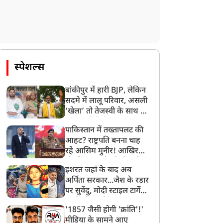
स्पेशल्स
बांकीपुर में हारी BJP, लेकिन
सदमे में लालू परिवार, असली
‘खेला’ तो तेजस्वी के साथ हो
गया, जानें कैसे
पाकिस्तान में तख्तापलट की
आहट? राष्ट्रपति बनना चाह
रहे आसिम मुनीर! आखिर
मोहसिन नकवी को ही क्यों
इशरत जहां के बाद अब
बनाया मोहरा?
अर्पिता सरकार...जैश के रडार
पर सुवेंदु, मोदी स्टाइल टार्गेट
करने की प्लानिंग, STF का
'1857 जैसी होगी 'क्रांति'!'
बड़ा एक्शन!
मीडिया के सामने आए