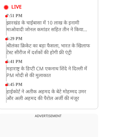
LIVE
7:51 PM
झारखंड के चाईबासा में 10 लाख के इनामी
माओवादी जोनल कमांडर सहित तीन ने किया
आत्मसमर्पण
6:29 PM
श्रीलंका क्रिकेट का बड़ा फैसला, भारत के खिलाफ
टेस्ट सीरीज में दर्शकों की होगी फ्री एंट्री
5:41 PM
महाराष्ट्र के डिप्टी CM एकनाथ शिंदे ने दिल्ली में
PM मोदी से की मुलाकात
3:45 PM
हाईकोर्ट ने अतीक अहमद के बेटे मोहम्मद उमर
और अली अहमद की पैरोल अर्जी की मंजूर
12:59 PM
CM योगी का सपा पर हमला, कहा- वोट बैंक की
ADVERTISEMENT
राजनीति ने कारीगरों का सम्मान छीना
10:57 AM