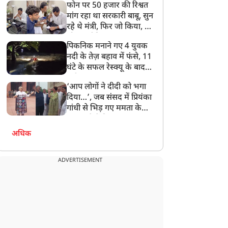
फोन पर 50 हजार की रिश्वत
बेटी को गोद लें प्रधानमंत्री
मांग रहा था सरकारी बाबू, सुन
रहे थे मंत्री, फिर जो किया, वो
सोशल मीडिया पर छा गया
पिकनिक मनाने गए 4 युवक
नदी के तेज़ बहाव में फंसे, 11
घंटे के सफल रेस्क्यू के बाद
बची जान
‘आप लोगों ने दीदी को भगा
दिया…’, जब संसद में प्रियंका
गांधी से भिड़ गए ममता के
सांसद, देखें दिलचस्प Video
अधिक
ADVERTISEMENT