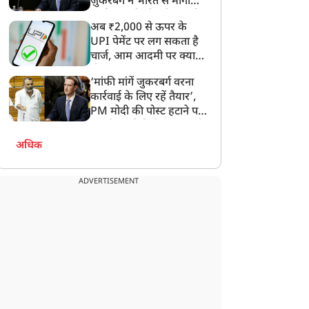
ज़ुकरबर्ग ने भारत से मांगी
माफ़ी, गलती भी स्वीकार की
अब ₹2,000 से ऊपर के
UPI पेमेंट पर लग सकता है
चार्ज, आम आदमी पर क्या
होगा असर?
न्यूज
न्यूज
‘मांफी मांगें जुकरबर्ग वरना
कार्रवाई के लिए रहें तैयार’,
PM मोदी की पोस्ट हटाने पर
संसदीय समिति ने Meta को
लगाई फटकार
अधिक
ंतर-मंतर पर इस्तीफा लहराने
‘भाई तो बहुत बने, सब छोड़कर
ADVERTISEMENT
ाले सिपाही शेर सिंह की गई
चले गए लेकिन…’, BSP
ौकरी, पुलिस ने किया बर्खास्त
विधायक उमाशंकर सिंह के
निधन पर भावुक हुईं मायावती,
Video