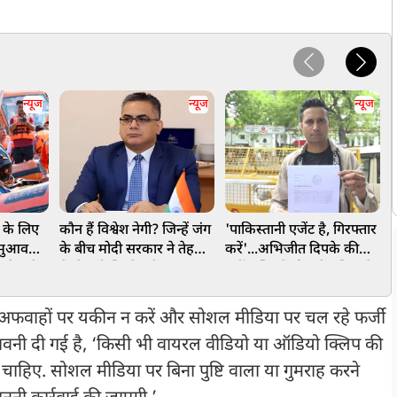
न्यूज
न्यूज
न्यूज
ं के लिए
कौन हैं विश्वेश नेगी? जिन्हें जंग
'पाकिस्तानी एजेंट है, गिरफ्तार
ज
 मुआवजे
के बीच मोदी सरकार ने तेहरान
करें'...अभिजीत दिपके की
व
रिवारों
में दी बड़ी जिम्मेदारी
बढ़ीं मुश्किलें, दिल्ली पुलिस में
न
15-15
शिकायत दर्ज, की गई गंभीर
मांग
े अफवाहों पर यकीन न करें और सोशल मीडिया पर चल रहे फर्जी
चेतावनी दी गई है, ‘किसी भी वायरल वीडियो या ऑडियो क्लिप की
ानी चाहिए. सोशल मीडिया पर बिना पुष्टि वाला या गुमराह करने