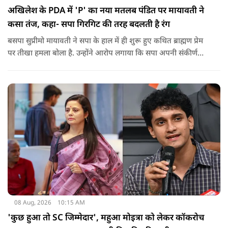
अखिलेश के PDA में 'P' का नया मतलब पंडित पर मायावती ने
कसा तंज, कहा- सपा गिरगिट की तरह बदलती है रंग
बसपा सुप्रीमो मायावती ने सपा के हाल में ही शुरू हुए कथित ब्राह्मण प्रेम
पर तीखा हमला बोला है. उन्होंने आरोप लगाया कि सपा अपनी संकीर्ण
जातिवादी राजनीति और चुनावी स्वार्थ के चलते समय-समय पर अपना
राजनीतिक रंग बदलती रही है.
08 Aug, 2026
10:15 AM
'कुछ हुआ तो SC जिम्मेदार', महुआ मोइत्रा को लेकर कॉकरोच