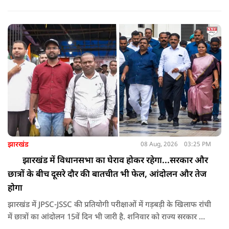
करता था, हाथ छूकर महिलाओं से स्वास्थ्य पूछता था. जब इसकी शिकायत
करने अभिजीत दिपके के पास पहुंची तो उन्होंने पुलिस कंप्लेन नहीं करने
दिया.
झारखंड
08 Aug, 2026
03:25 PM
झारखंड में विधानसभा का घेराव होकर रहेगा...सरकार और
छात्रों के बीच दूसरे दौर की बातचीत भी फेल, आंदोलन और तेज
होगा
झारखंड में JPSC-JSSC की प्रतियोगी परीक्षाओं में गड़बड़ी के खिलाफ रांची
में छात्रों का आंदोलन 15वें दिन भी जारी है. शनिवार को राज्य सरकार और