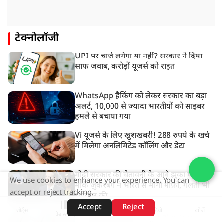
टेक्नोलॉजी
UPI पर चार्ज लगेगा या नहीं? सरकार ने दिया
साफ जवाब, करोड़ों यूजर्स को राहत
WhatsApp हैकिंग को लेकर सरकार का बड़ा
अलर्ट, 10,000 से ज्यादा भारतीयों को साइबर
हमले से बचाया गया
Vi यूजर्स के लिए खुशखबरी! 288 रुपये के खर्च
में मिलेगा अनलिमिटेड कॉलिंग और डेटा
मोदी सरकार की चेतावनी के आगे झुका मेटा,
We use cookies to enhance your experience. You can
मार्क ज़ुकरबर्ग ने भारत से मांगी माफ़ी, गलती भी
accept or reject tracking.
स्वीकार की
Accept
Reject
शॉर्ट्स
होम
वीडियो
खोजें
अब ₹2,000 से ऊपर के UPI पेमेंट पर लग
वेब स्टोरीज़