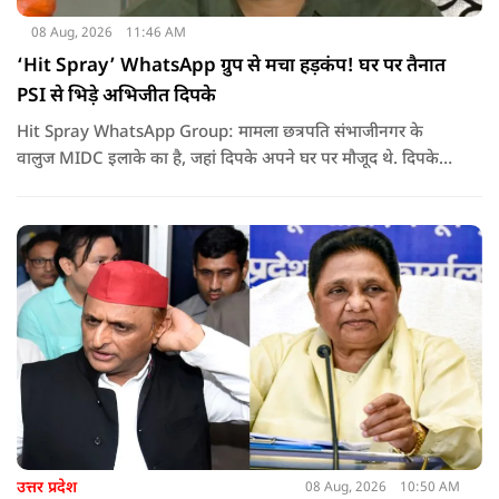
08 Aug, 2026
11:46 AM
‘Hit Spray’ WhatsApp ग्रुप से मचा हड़कंप! घर पर तैनात
PSI से भिड़े अभिजीत दिपके
Hit Spray WhatsApp Group: मामला छत्रपति संभाजीनगर के
वालुज MIDC इलाके का है, जहां दिपके अपने घर पर मौजूद थे. दिपके
का आरोप है कि सुरक्षा के लिए तैनात PSI उनसे मिलने आने वाले लोगों
को रोक रहे थे और उनके साथ ठीक तरीके से पेश नहीं आ रहे थे. इसी बात
को लेकर दिपके की पुलिस अधिकारी से तीखी बहस हो गई.
उत्तर प्रदेश
08 Aug, 2026
10:50 AM