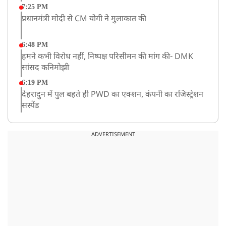
7:25 PM
प्रधानमंत्री मोदी से CM योगी ने मुलाकात की
6:48 PM
हमने कभी विरोध नहीं, निष्पक्ष परिसीमन की मांग की- DMK
सांसद कनिमोझी
6:19 PM
देहरादुन में पुल बहते ही PWD का एक्शन, कंपनी का रजिस्ट्रेशन
सस्पेंड
3:09 PM
खराब मौसम की चेतावनी के कारण अमरनाथ यात्रा स्थगित
ADVERTISEMENT
2:51 PM
JPSC-JSSC को लेकर बेनतीजा रही सरकार और छात्रों के बीच
दूसरे दौर की बातचीत, आंदोलन तेज
1:55 PM
प्रयागराज पहुंचे राहुल गांधी, ‘छात्रों की गूंज’ कार्यक्रम में होंगे
शामिल