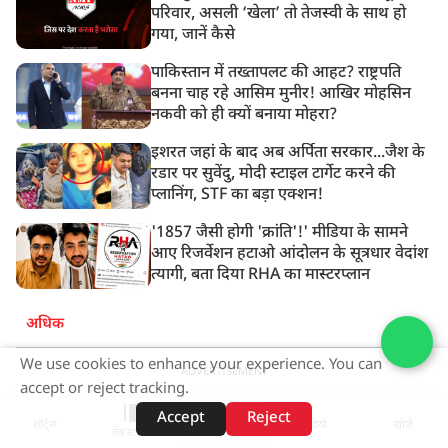
परिवार, असली ‘खेला’ तो तेजस्वी के साथ हो
गया, जानें कैसे
पाकिस्तान में तख्तापलट की आहट? राष्ट्रपति
बनना चाह रहे आसिम मुनीर! आखिर मोहसिन
नकवी को ही क्यों बनाया मोहरा?
इशरत जहां के बाद अब अर्पिता सरकार...जैश के
रडार पर सुवेंदु, मोदी स्टाइल टार्गेट करने की
प्लानिंग, STF का बड़ा एक्शन!
'1857 जैसी होगी 'क्रांति'!' मीडिया के सामने
आए रिजर्वेशन हटाओ आंदोलन के सूत्रधार वेदांश
त्यागी, बता दिया RHA का मास्टरप्लान
अधिक
We use cookies to enhance your experience. You can
ADVERTISEMENT
accept or reject tracking.
Accept
Reject
शॉर्ट्स
होम
वीडियो
खोजें
वेब स्टोरीज़