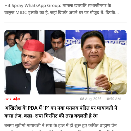
Hit Spray WhatsApp Group: मामला छत्रपति संभाजीनगर के
वालुज MIDC इलाके का है, जहां दिपके अपने घर पर मौजूद थे. दिपके
का आरोप है कि सुरक्षा के लिए तैनात PSI उनसे मिलने आने वाले लोगों
को रोक रहे थे और उनके साथ ठीक तरीके से पेश नहीं आ रहे थे. इसी बात
को लेकर दिपके की पुलिस अधिकारी से तीखी बहस हो गई.
उत्तर प्रदेश
08 Aug, 2026
10:50 AM
अखिलेश के PDA में 'P' का नया मतलब पंडित पर मायावती ने
कसा तंज, कहा- सपा गिरगिट की तरह बदलती है रंग
बसपा सुप्रीमो मायावती ने सपा के हाल में ही शुरू हुए कथित ब्राह्मण प्रेम