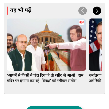
यह भी पढ़ें
न्यूज
'आपमें से किसी ने चंदा दिया है तो रसीद ले आओ', राम
धर्मांतरण, वि
मंदिर पर हंगामा कर रहे 'विपक्ष' को स्पीकर सतीश
अमेरिकी सांसद
महाना की चुनौती
जरूरी है FCR