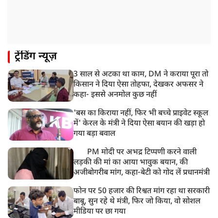
12:47 PM
मेरठ में CM योगी आदित्यनाथ ने कांवड़ यात्रियों का किया स्वागत
11:04 AM
ट्रेंडिंग न्यूज़
असम बाढ़: 13 जिलों में 15 लाख से ज्यादा लोग प्रभावित, मृतकों
की संख्या 98 तक पहुंची
3 साल से अटका था काम, DM ने कराया पूरा तो
10:21 AM
किसान ने दिया ऐसा तोहफा, देखकर अफसर ने
हिमाचल के चंबा में बड़ा सड़क हादसा, 7 यात्रियों की मौत; 11
कहा- इससे अनमोल कुछ नहीं
घायल
'बस का किराया नहीं, फिर भी बच्चे प्राइवेट स्कूल
में' केरल के मंत्री ने दिया ऐसा बयान की खड़ा हो
गया बड़ा बवाल
PM मोदी पर अभद्र टिप्पणी करने वाली
लड़की की मां का आया भावुक बयान, की
अजीबोगरीब मांग, कहा-बेटी को गोद लें प्रधानमंत्री
फोन पर 50 हजार की रिश्वत मांग रहा था सरकारी
बाबू, सुन रहे थे मंत्री, फिर जो किया, वो सोशल
मीडिया पर छा गया