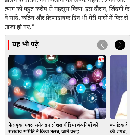
डालने के दौरान, मैंने किसानों की अथक मेहनत, लगन और
त्याग को बहुत करीब से महसूस किया. इस दौरान, जिंदगी के
वे सादे, कठिन और प्रेरणादायक दिन भी मेरी यादों में फिर से
ताजा हो गए."
यह भी पढ़ें
न्यूज
फेसबुक, एक्स समेत इन सोशल मीडिया कंपनियों को
कर्नाटक कैबिने
संसदीय समिति ने किया तलब, जानें वजह
की शपथ, आखिरी