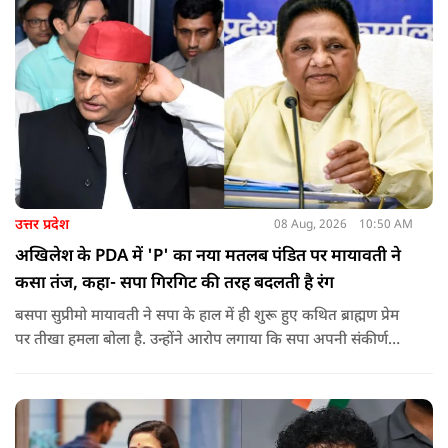
उत्तर प्रदेश
08 Aug, 2026
10:50 AM
अखिलेश के PDA में 'P' का नया मतलब पंडित पर मायावती ने
कसा तंज, कहा- सपा गिरगिट की तरह बदलती है रंग
बसपा सुप्रीमो मायावती ने सपा के हाल में ही शुरू हुए कथित ब्राह्मण प्रेम
पर तीखा हमला बोला है. उन्होंने आरोप लगाया कि सपा अपनी संकीर्ण
जातिवादी राजनीति और चुनावी स्वार्थ के चलते समय-समय पर अपना
राजनीतिक रंग बदलती रही है.