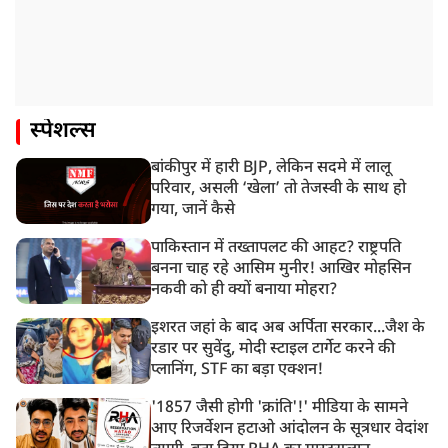
स्पेशल्स
बांकीपुर में हारी BJP, लेकिन सदमे में लालू
परिवार, असली ‘खेला’ तो तेजस्वी के साथ हो
गया, जानें कैसे
पाकिस्तान में तख्तापलट की आहट? राष्ट्रपति
बनना चाह रहे आसिम मुनीर! आखिर मोहसिन
नकवी को ही क्यों बनाया मोहरा?
इशरत जहां के बाद अब अर्पिता सरकार...जैश के
रडार पर सुवेंदु, मोदी स्टाइल टार्गेट करने की
प्लानिंग, STF का बड़ा एक्शन!
'1857 जैसी होगी 'क्रांति'!' मीडिया के सामने
आए रिजर्वेशन हटाओ आंदोलन के सूत्रधार वेदांश