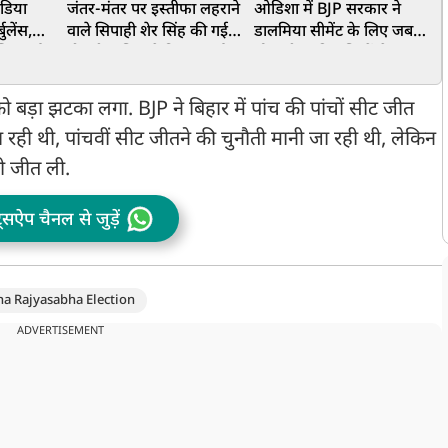
ंडिया
जंतर-मंतर पर इस्तीफा लहराने
ओडिशा में BJP सरकार ने
क
ुलेंस,
वाले सिपाही शेर सिंह की गई
डालमिया सीमेंट के लिए जबरन
्षित हुई
नौकरी, पुलिस ने किया बर्खास्त
छीन ली आदिवासियों से 950
क
एकड़ जमीन, AAP सांसद
संजय सिंह का बड़ा आरोप
ो बड़ा झटका लगा. BJP ने बिहार में पांच की पांचों सीट जीत
 रही थी, पांचवीं सीट जीतने की चुनौती मानी जा रही थी, लेकिन
भी जीत ली.
ट्सऐप चैनल से जुड़ें
ha Rajyasabha Election
ADVERTISEMENT