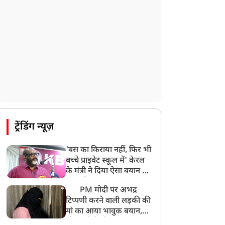
PM मोदी आज IIT दिल्ली के दीक्षांत समारोह में
शामिल होंगे
ट्रेंडिंग न्यूज़
'बस का किराया नहीं, फिर भी
बच्चे प्राइवेट स्कूल में' केरल
के मंत्री ने दिया ऐसा बयान की
खड़ा हो गया बड़ा बवाल
PM मोदी पर अभद्र
टिप्पणी करने वाली लड़की की
मां का आया भावुक बयान,
की अजीबोगरीब मांग, कहा-