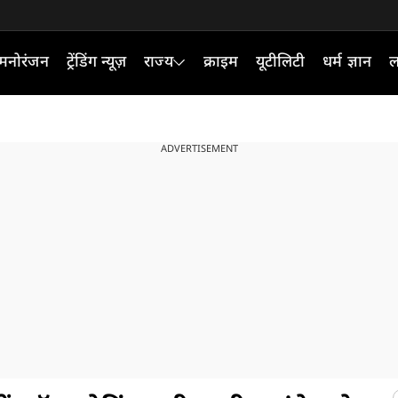
मनोरंजन
ट्रेंडिंग न्यूज़
राज्य
क्राइम
यूटीलिटी
धर्म ज्ञान
ल
ADVERTISEMENT