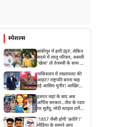
स्पेशल्स
बांकीपुर में हारी BJP, लेकिन
सदमे में लालू परिवार, असली
‘खेला’ तो तेजस्वी के साथ हो
गया, जानें कैसे
पाकिस्तान में तख्तापलट की
आहट? राष्ट्रपति बनना चाह
रहे आसिम मुनीर! आखिर
मोहसिन नकवी को ही क्यों
इशरत जहां के बाद अब
बनाया मोहरा?
अर्पिता सरकार...जैश के रडार
पर सुवेंदु, मोदी स्टाइल टार्गेट
करने की प्लानिंग, STF का
'1857 जैसी होगी 'क्रांति'!'
बड़ा एक्शन!
मीडिया के सामने आए