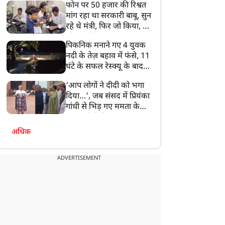
फोन पर 50 हजार की रिश्वत
बेटी को गोद लें प्रधानमंत्री
मांग रहा था सरकारी बाबू, सुन
रहे थे मंत्री, फिर जो किया, वो
सोशल मीडिया पर छा गया
पिकनिक मनाने गए 4 युवक
नदी के तेज़ बहाव में फंसे, 11
घंटे के सफल रेस्क्यू के बाद
बची जान
‘आप लोगों ने दीदी को भगा
दिया…’, जब संसद में प्रियंका
गांधी से भिड़ गए ममता के
सांसद, देखें दिलचस्प Video
अधिक
ADVERTISEMENT