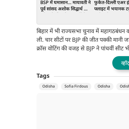
BSP में घमासान… मायावती ने
फुकेत-दिल्ली एअर इ
पूर्व सांसद अशोक सिद्घार्थ को
फ्लाइट में भयानक टर्ब
हमेशा के लिए किया पार्टी से
कई यात्री घायल, सुरक
OUT, ये है वजह
लैंडिंग
बिहार में भी राज्यसभा चुनाव में महागठबंधन क
ली. चार सीटों पर BJP की जीत पक्की मानी जा
क्रॉस वोटिंग की वजह से BJP ने पांचवीं सीट 
व्हॉ
Tags
Odisha
Sofia Firdous
Odisha
Odis