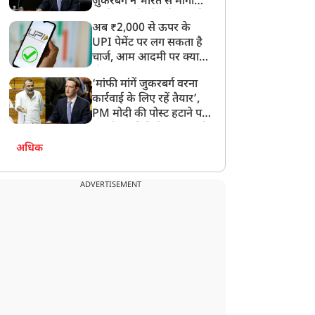
ज़ुकरबर्ग ने भारत से मांगी
ोर कमेटी बनते ही CJP में
कांवड़ियों को लेकर रशीदी के
माफ़ी, गलती भी स्वीकार की
बवाल, अभिजीत दिपके के घर
विवादित बयान पर भड़कीं
अब ₹2,000 से ऊपर के
े बाहर दो युवाओं ने दिया
माधवी लता, बोलीं-मुसलमान
UPI पेमेंट पर लग सकता है
धरना, लगाए गंभीर आरोप
नहीं, आत्मघाती आतंकवादी हैं
चार्ज, आम आदमी पर क्या
होगा असर?
‘मांफी मांगें जुकरबर्ग वरना
कार्रवाई के लिए रहें तैयार’,
PM मोदी की पोस्ट हटाने पर
संसदीय समिति ने Meta को
लगाई फटकार
अधिक
ADVERTISEMENT