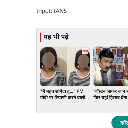
Input: IANS
यह भी पढ़ें
न्यूज
"मैं बहुत शर्मिंदा हूं..." PM
'बॉस्टन जाकर जान ब
मोदी पर टिप्पणी करने वाली
फिर यहां हिसाब देना
लड़की ने मांगी पूरे देश से माफी
होगा...', दिल्ली पुलिस
ACP का CJP-दिपके
अल्टीमेटम
व्हॉ