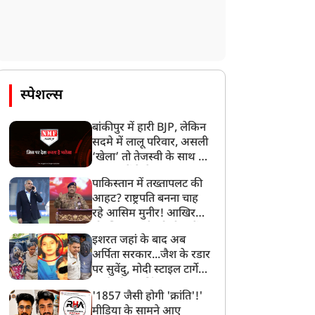
स्पेशल्स
बांकीपुर में हारी BJP, लेकिन
सदमे में लालू परिवार, असली
‘खेला’ तो तेजस्वी के साथ हो
गया, जानें कैसे
पाकिस्तान में तख्तापलट की
आहट? राष्ट्रपति बनना चाह
रहे आसिम मुनीर! आखिर
मोहसिन नकवी को ही क्यों
इशरत जहां के बाद अब
बनाया मोहरा?
अर्पिता सरकार...जैश के रडार
पर सुवेंदु, मोदी स्टाइल टार्गेट
करने की प्लानिंग, STF का
'1857 जैसी होगी 'क्रांति'!'
बड़ा एक्शन!
मीडिया के सामने आए