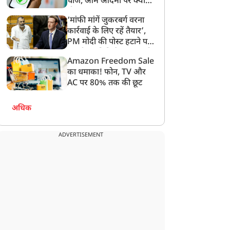
चार्ज, आम आदमी पर क्या
होगा असर?
‘मांफी मांगें जुकरबर्ग वरना
कार्रवाई के लिए रहें तैयार’,
PM मोदी की पोस्ट हटाने पर
संसदीय समिति ने Meta को
Amazon Freedom Sale
लगाई फटकार
का धमाका! फोन, TV और
AC पर 80% तक की छूट
अधिक
ADVERTISEMENT