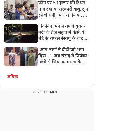
फोन पर 50 हजार की रिश्वत
बेटी को गोद लें प्रधानमंत्री
मांग रहा था सरकारी बाबू, सुन
रहे थे मंत्री, फिर जो किया, वो
सोशल मीडिया पर छा गया
पिकनिक मनाने गए 4 युवक
नदी के तेज़ बहाव में फंसे, 11
घंटे के सफल रेस्क्यू के बाद
बची जान
‘आप लोगों ने दीदी को भगा
दिया…’, जब संसद में प्रियंका
गांधी से भिड़ गए ममता के
सांसद, देखें दिलचस्प Video
अधिक
ADVERTISEMENT