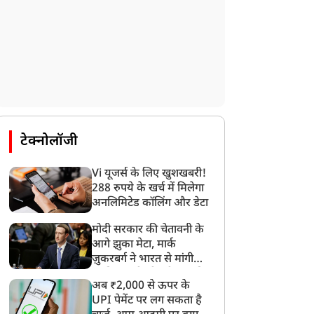
न्यूज
न्यूज
टेक्नोलॉजी
Vi यूजर्स के लिए खुशखबरी!
288 रुपये के खर्च में मिलेगा
अनलिमिटेड कॉलिंग और डेटा
भिषेक बनर्जी को कलकत्ता
आर्टिकल 370 हटाए जाने के
मोदी सरकार की चेतावनी के
ाईकोर्ट से झटका, विदेश में
सात साल, जम्मू-कश्मीर में
आगे झुका मेटा, मार्क
लाज की अनुमति देने से
निकली भव्य तिरंगा रैली, PDP
ज़ुकरबर्ग ने भारत से मांगी
इनकार
ने किया विरोध, महबूबा मुफ्ती
माफ़ी, गलती भी स्वीकार की
अब ₹2,000 से ऊपर के
ने दिया धरना
UPI पेमेंट पर लग सकता है