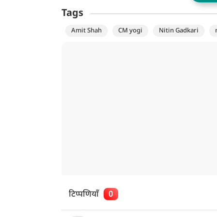
Tags
Amit Shah
CM yogi
Nitin Gadkari
टिप्पणियाँ
0