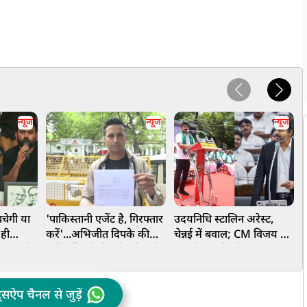
न्यूज
न्यूज
न्यूज
चेगी या
'पाकिस्तानी एजेंट है, गिरफ्तार
उदयनिधि स्टालिन अरेस्ट,
अ
 ही
करें'...अभिजीत दिपके की
चेन्नई में बवाल; CM विजय का
ह
 के पूर्व
बढ़ीं मुश्किलें, दिल्ली पुलिस में
नाम लेकर की थी 'डबल
इ
 को
शिकायत दर्ज, की गई गंभीर
मीनिंग' बात
मांग
ट्सऐप चैनल से जुड़ें