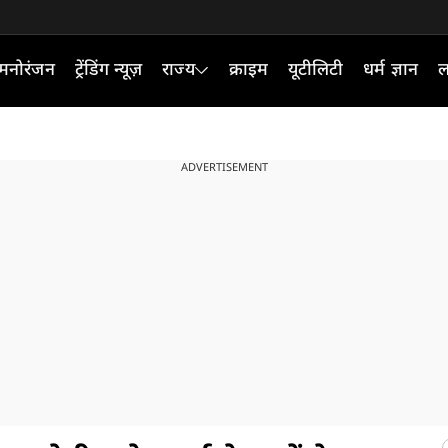
मनोरंजन
ट्रेंडिंग न्यूज़
राज्य
क्राइम
यूटीलिटी
धर्म ज्ञान
ल
ADVERTISEMENT