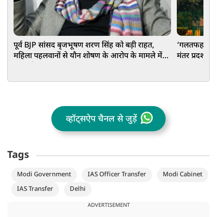
पूर्व BJP सांसद बृजभूषण शरण सिंह को बड़ी राहत,
‘गलतफहमी में 
महिला पहलवानों से यौन शोषण के आरोप के मामले में
मंतर प्रदर्शन म
हुए बड़ी
व्हॉट्सऐप चैनल से जुड़ें
Tags
Modi Government
IAS Officer Transfer
Modi Cabinet
IAS Transfer
Delhi
ADVERTISEMENT