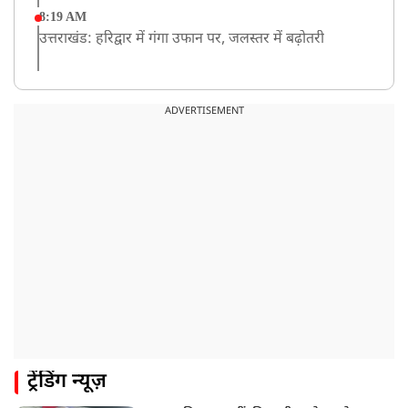
8:19 AM
उत्तराखंड: हरिद्वार में गंगा उफान पर, जलस्तर में बढ़ोतरी
8:18 AM
UP: लखनऊ में चलती कार में लगी आग, युवक की जिंदा जलकर
ADVERTISEMENT
मौत
ट्रेंडिंग न्यूज़