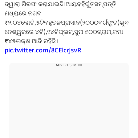
ଦ୍ୱାରା ଗିରଫ କରାଯାଇଛି।ଆୟବହିର୍ଭୁତସମ୍ପତ୍ତି
ମଧ୍ୟରେ ନଗଦ
₹୨.୦୪କୋଟି,୫ଟିବହୁତଳପ୍ରାସାଦ(୨୦୦୦ବର୍ଗଫୁଟ(ଭୁବ
ନେଶ୍ୱରରେ ୪ଟି),୧୪ଟିପ୍ଲଟ୍,ସୁନା ୫୦୦ଗ୍ରାମ,ଜମା
₹୪୫ଲକ୍ଷ ଆଦି ରହିଛି।
pic.twitter.com/8CElcrJsvR
ADVERTISEMENT