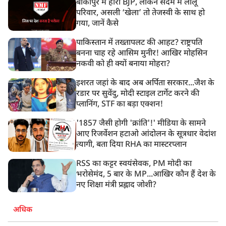
बांकीपुर में हारी BJP, लेकिन सदमे में लालू
परिवार, असली ‘खेला’ तो तेजस्वी के साथ हो
गया, जानें कैसे
पाकिस्तान में तख्तापलट की आहट? राष्ट्रपति
बनना चाह रहे आसिम मुनीर! आखिर मोहसिन
नकवी को ही क्यों बनाया मोहरा?
इशरत जहां के बाद अब अर्पिता सरकार...जैश के
रडार पर सुवेंदु, मोदी स्टाइल टार्गेट करने की
प्लानिंग, STF का बड़ा एक्शन!
'1857 जैसी होगी 'क्रांति'!' मीडिया के सामने
आए रिजर्वेशन हटाओ आंदोलन के सूत्रधार वेदांश
त्यागी, बता दिया RHA का मास्टरप्लान
RSS का कट्टर स्वयंसेवक, PM मोदी का
भरोसेमंद, 5 बार के MP...आखिर कौन हैं देश के
नए शिक्षा मंत्री प्रह्लाद जोशी?
अधिक