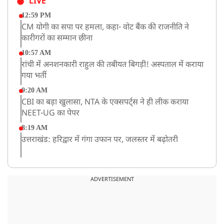
LIVE
12:59 PM
CM योगी का सपा पर हमला, कहा- वोट बैंक की राजनीति ने
कारीगरों का सम्मान छीना
10:57 AM
रांची में अनशनकारी राहुल की तबीयत बिगड़ी! अस्पताल में कराया
गया भर्ती
9:20 AM
CBI का बड़ा खुलासा, NTA के एक्सपर्ट्स ने ही लीक कराया
NEET-UG का पेपर
8:19 AM
उत्तराखंड: हरिद्वार में गंगा उफान पर, जलस्तर में बढ़ोतरी
8:18 AM
UP: लखनऊ में चलती कार में लगी आग, युवक की जिंदा जलकर
ADVERTISEMENT
मौत