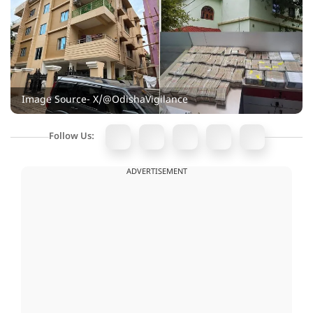
Image Source- X/@OdishaVigilance
Follow Us:
ADVERTISEMENT