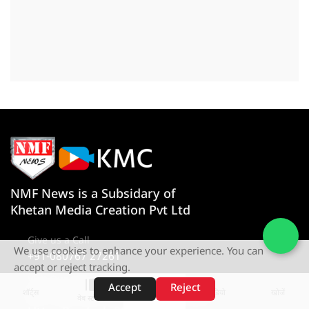
NMF News is a Subsidary of
Khetan Media Creation Pvt Ltd
Give us a Call
We use cookies to enhance your experience. You can
+91-080767 27261
accept or reject tracking.
Visit Our Office
Accept
Reject
शॉर्ट्स
होम
वीडियो
खोजें
D-4 1st Floor, Sector 10, Noida,
वेब स्टोरीज़