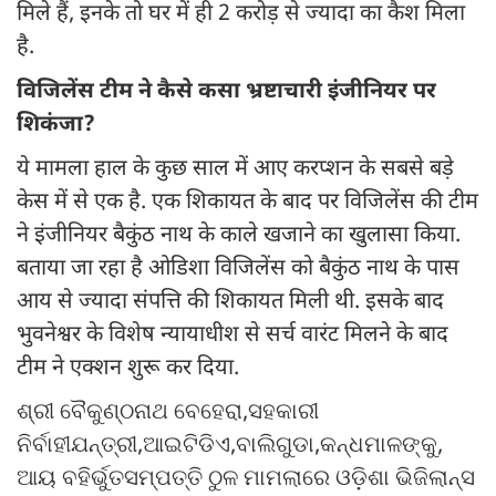
मिले हैं, इनके तो घर में ही 2 करोड़ से ज्यादा का कैश मिला
है.
विजिलेंस टीम ने कैसे कसा भ्रष्टाचारी इंजीनियर पर
शिकंजा?
ये मामला हाल के कुछ साल में आए करप्शन के सबसे बड़े
केस में से एक है. एक शिकायत के बाद पर विजिलेंस की टीम
ने इंजीनियर बैकुंठ नाथ के काले खजाने का खुलासा किया.
बताया जा रहा है ओडिशा विजिलेंस को बैकुंठ नाथ के पास
आय से ज्यादा संपत्ति की शिकायत मिली थी. इसके बाद
भुवनेश्वर के विशेष न्यायाधीश से सर्च वारंट मिलने के बाद
टीम ने एक्शन शुरू कर दिया.
ଶ୍ରୀ ବୈକୁଣ୍ଠନାଥ ବେହେରା,ସହକାରୀ
ନିର୍ବାହୀଯନ୍ତ୍ରୀ,ଆଇଟିଡିଏ,ବାଲିଗୁଡା,କନ୍ଧମାଳଙ୍କୁ,
ଆୟ ବହିର୍ଭୁତସମ୍ପତ୍ତି ଠୁଳ ମାମଲାରେ ଓଡ଼ିଶା ଭିଜିଲାନ୍ସ