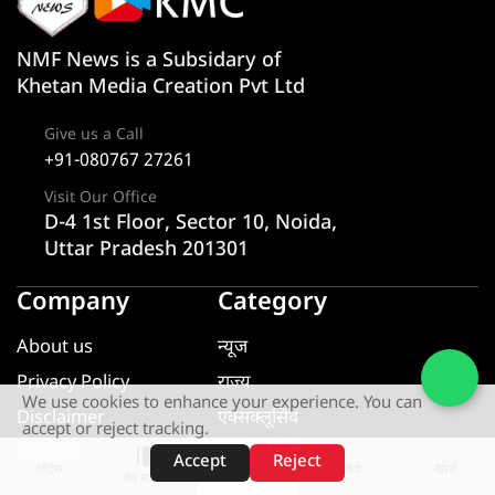
NMF News is a Subsidary of
Khetan Media Creation Pvt Ltd
Give us a Call
+91-080767 27261
Visit Our Office
D-4 1st Floor, Sector 10, Noida,
Uttar Pradesh 201301
Company
Category
About us
न्यूज
Privacy Policy
राज्य
We use cookies to enhance your experience. You can
Disclaimer
एक्सक्लूसिव
accept or reject tracking.
Contact
यूटीलिटी
Accept
Reject
शॉर्ट्स
होम
वीडियो
खोजें
वेब स्टोरीज़
खेल