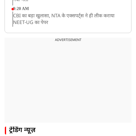
गया भर्ती
9:20 AM
CBI का बड़ा खुलासा, NTA के एक्सपर्ट्स ने ही लीक कराया
NEET-UG का पेपर
8:19 AM
उत्तराखंड: हरिद्वार में गंगा उफान पर, जलस्तर में बढ़ोतरी
ADVERTISEMENT
8:18 AM
UP: लखनऊ में चलती कार में लगी आग, युवक की जिंदा जलकर
मौत
ट्रेंडिंग न्यूज़