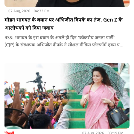
07 Aug, 2026
04:33 PM
मोहन भागवत के बयान पर अभिजीत दिपके का तंज, Gen Z के
आलोचकों को दिया जवाब
RSS: भागवत के इस बयान के अगले ही दिन 'कॉकरोच जनता पार्टी'
(CJP) के संस्थापक अभिजीत दीपके ने सोशल मीडिया प्लेटफॉर्म एक्स पर
एक छोटा लेकिन चर्चा में आ गया संदेश साझा किया. उन्होंने भागवत के
बयान से जुड़ी एक पोस्ट पर प्रतिक्रिया दिया.
दिल्ली
07 Aug, 2026
03:19 PM