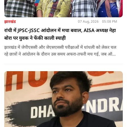
झारखंड
07 Aug, 2026
05:08 PM
रांची में JPSC-JSSC आंदोलन में मचा बवाल, AISA अध्यक्ष नेहा
बोरा पर युवक ने फेंकी काली स्याही
झारखंड में जेपीएससी और जेएसएससी परीक्षाओं में धांधली को लेकर चल
रहे छात्रों ने आंदोलन के दौरान उस समय अफरा-तफरी मच गई, जब ऑल
इंडिया स्टूडेंट्स एसोसिएशन की राष्ट्रीय अध्यक्ष नेहा बोरा पर एक युवक ने
अचानक काली स्याही फेंक दी.