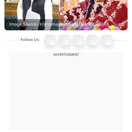
Image Source- X/@samajwadiparty/@smritiirani
Follow Us:
ADVERTISEMENT