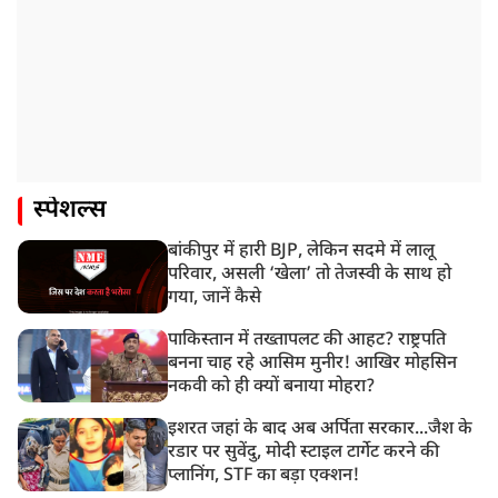
स्पेशल्स
बांकीपुर में हारी BJP, लेकिन सदमे में लालू
परिवार, असली ‘खेला’ तो तेजस्वी के साथ हो
गया, जानें कैसे
पाकिस्तान में तख्तापलट की आहट? राष्ट्रपति
बनना चाह रहे आसिम मुनीर! आखिर मोहसिन
नकवी को ही क्यों बनाया मोहरा?
इशरत जहां के बाद अब अर्पिता सरकार...जैश के
रडार पर सुवेंदु, मोदी स्टाइल टार्गेट करने की
प्लानिंग, STF का बड़ा एक्शन!