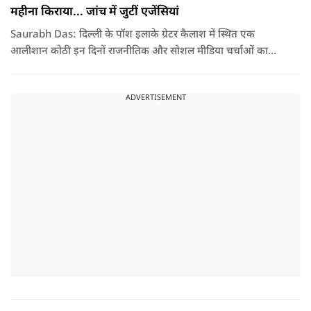
महीना किराया... जांच में जुटीं एजेंसियां
Saurabh Das: दिल्ली के पॉश इलाके ग्रेटर कैलाश में स्थित एक
आलीशान कोठी इन दिनों राजनीतिक और सोशल मीडिया चर्चाओं का
हिस्सा बनी हुई है. वजह है इस घर से जुड़ा किराया और यहां रहने वाले
सौरभ दास को लेकर उठ रहे सवाल..
ADVERTISEMENT