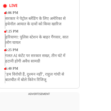
LIVE
8:06 PM
सरकार ने पेट्रोल ब्लेंडिंग के लिए अमेरिका से
इथेनॉल आयात के दावों को किया खारिज
7:25 PM
हरियाणा: पुलिस स्टेशन के बाहर गैंगवार, सात
लोग घायल
6:25 PM
गलत AI कंटेंट पर सरकार सख्त, तीन घंटे में
हटानी होगी अवैध सामग्री
5:40 PM
‘हम विरोधी हैं, दुश्मन नहीं’, राहुल गांधी से
बातचीत में बोले किरेन रिजिजू
4:42 PM
झारखंड के छात्रों को CJP का समर्थन, रांची पहुंच
ADVERTISEMENT
रहा CJP का एक दल
12:57 PM