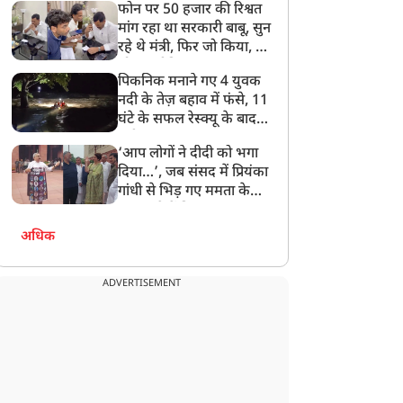
फोन पर 50 हजार की रिश्वत
बेटी को गोद लें प्रधानमंत्री
मांग रहा था सरकारी बाबू, सुन
रहे थे मंत्री, फिर जो किया, वो
सोशल मीडिया पर छा गया
पिकनिक मनाने गए 4 युवक
नदी के तेज़ बहाव में फंसे, 11
घंटे के सफल रेस्क्यू के बाद
बची जान
‘आप लोगों ने दीदी को भगा
दिया…’, जब संसद में प्रियंका
गांधी से भिड़ गए ममता के
सांसद, देखें दिलचस्प Video
अधिक
ADVERTISEMENT