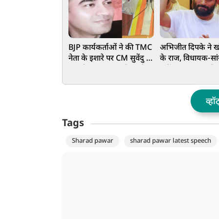
BJP कार्यकर्ताओं ने की TMC
अभिजीत दिपके ने ख
नेता के इशारे पर CM सुवेंदु के
के राज, विधायक-सा
PA की हत्या? CBI के हत्थे
नहीं... इस पद पर है
चढ़े दो आरोपी, हुआ बड़ा
खुलासा
व्हॉ
Tags
Sharad pawar
sharad pawar latest speech