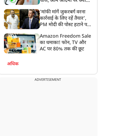
चार्ज, आम आदमी पर क्या
होगा असर?
‘मांफी मांगें जुकरबर्ग वरना
कार्रवाई के लिए रहें तैयार’,
PM मोदी की पोस्ट हटाने पर
संसदीय समिति ने Meta को
Amazon Freedom Sale
लगाई फटकार
का धमाका! फोन, TV और
AC पर 80% तक की छूट
अधिक
ADVERTISEMENT