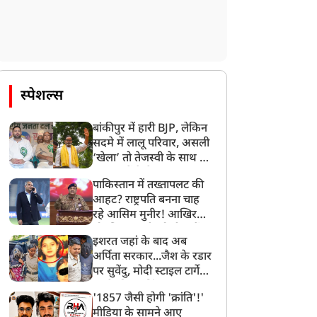
स्पेशल्स
बांकीपुर में हारी BJP, लेकिन
सदमे में लालू परिवार, असली
‘खेला’ तो तेजस्वी के साथ हो
गया, जानें कैसे
पाकिस्तान में तख्तापलट की
आहट? राष्ट्रपति बनना चाह
रहे आसिम मुनीर! आखिर
मोहसिन नकवी को ही क्यों
इशरत जहां के बाद अब
बनाया मोहरा?
अर्पिता सरकार...जैश के रडार
पर सुवेंदु, मोदी स्टाइल टार्गेट
करने की प्लानिंग, STF का
'1857 जैसी होगी 'क्रांति'!'
बड़ा एक्शन!
मीडिया के सामने आए