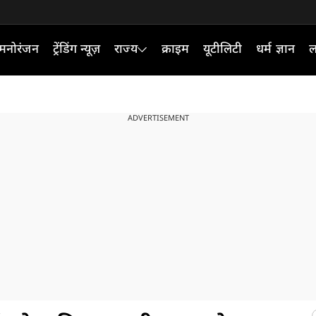
मनोरंजन
ट्रेंडिंग न्यूज़
राज्य
क्राइम
यूटीलिटी
धर्म ज्ञान
ल
ADVERTISEMENT