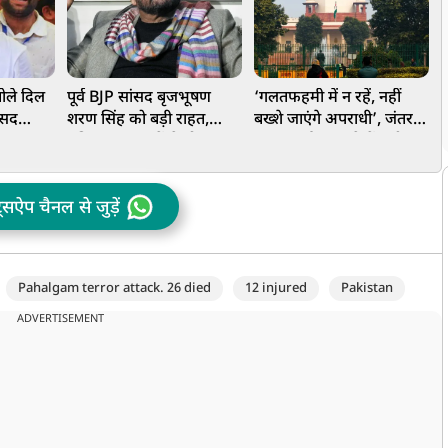
ोले दिल
पूर्व BJP सांसद बृजभूषण
‘गलतफहमी में न रहें, नहीं
'
ंसद
शरण सिंह को बड़ी राहत,
बख्शे जाएंगे अपराधी’, जंतर-
च
 नजर
महिला पहलवानों से यौन
मंतर प्रदर्शन मामले में सुप्रीम
क
शोषण के आरोप के मामले में
कोर्ट की बड़ी टिप्पणी
ज
हुए बड़ी
ब
ट्सऐप चैनल से जुड़ें
Pahalgam terror attack. 26 died
12 injured
Pakistan
ADVERTISEMENT