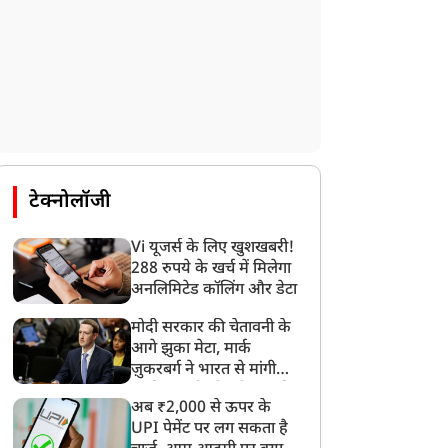
आपराधिक प्रवृति, गलत
'इस बार नहीं छोड़ेंगे', झारखंड
ाल-चरित्र वाला CM बिहार
में भूख हड़ताल पर डटे छात्र
ो स्वीकार नहीं...', बांकीपुर
नेता देवेंद्र नाथ महतो, शरीर
ीत के बाद सम्राट चौधरी पर
कमजोर, लेकिन जोश हाई!
रसे प्रशांत किशोर
टेक्नोलॉजी
Vi यूजर्स के लिए खुशखबरी!
288 रुपये के खर्च में मिलेगा
अनलिमिटेड कॉलिंग और डेटा
मोदी सरकार की चेतावनी के
आगे झुका मेटा, मार्क
ज़ुकरबर्ग ने भारत से मांगी
माफ़ी, गलती भी स्वीकार की
अब ₹2,000 से ऊपर के
UPI पेमेंट पर लग सकता है