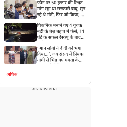
फोन पर 50 हजार की रिश्वत
बेटी को गोद लें प्रधानमंत्री
मांग रहा था सरकारी बाबू, सुन
रहे थे मंत्री, फिर जो किया, वो
सोशल मीडिया पर छा गया
पिकनिक मनाने गए 4 युवक
नदी के तेज़ बहाव में फंसे, 11
घंटे के सफल रेस्क्यू के बाद
बची जान
‘आप लोगों ने दीदी को भगा
दिया…’, जब संसद में प्रियंका
गांधी से भिड़ गए ममता के
सांसद, देखें दिलचस्प Video
अधिक
ADVERTISEMENT