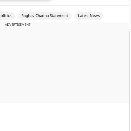
olitics
Raghav Chadha Statement
Latest News
ADVERTISEMENT