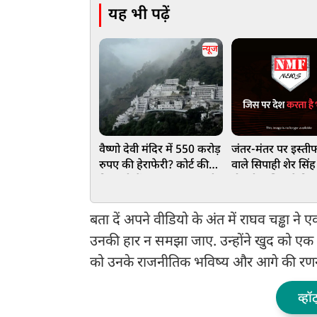
यह भी पढ़ें
न्यूज
वैष्णो देवी मंदिर में 550 करोड़
जंतर-मंतर पर इस्ती
रुपए की हेराफेरी? कोर्ट की
वाले सिपाही शेर सिं
निगरानी में पंहुचा 20 टन चंडी
नौकरी, पुलिस ने किया
का मामला
बता दें अपने वीडियो के अंत में राघव चड्ढा न
उनकी हार न समझा जाए. उन्होंने खुद को एक
को उनके राजनीतिक भविष्य और आगे की रणनीति
व्हॉ