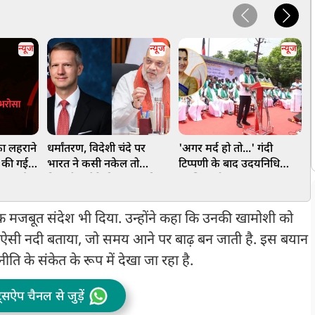
न्यूज
न्यूज
न्यूज
फा लहराने
धर्मांतरण, विदेशी चंदे पर
'अगर मर्द हो तो...' गंदी
क
ह की गई
भारत ने कसी नकेल तो
टिप्पणी के बाद उदयनिधि
 बर्खास्त
निकली अमेरिकी सांसद की
स्टालिन को खुशबू सुंदर का
क
चीख, विरोध से साबित हुआ,
खुला चैलेंज
क्यों जरूरी है FCRA कानून
े एक मजबूत संदेश भी दिया. उन्होंने कहा कि उनकी खामोशी को
 ऐसी नदी बताया, जो समय आने पर बाढ़ बन जाती है. इस बयान
 के संकेत के रूप में देखा जा रहा है.
ट्सऐप चैनल से जुड़ें