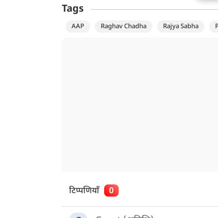
Tags
AAP
Raghav Chadha
Rajya Sabha
P
टिप्पणियाँ
0