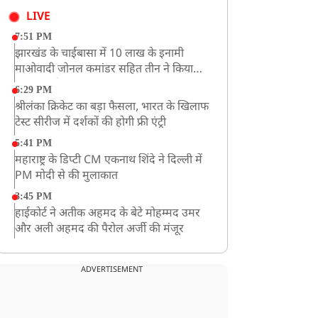
LIVE
7:51 PM
झारखंड के चाईबासा में 10 लाख के इनामी
माओवादी जोनल कमांडर सहित तीन ने किया
आत्मसमर्पण
6:29 PM
श्रीलंका क्रिकेट का बड़ा फैसला, भारत के खिलाफ
टेस्ट सीरीज में दर्शकों की होगी फ्री एंट्री
5:41 PM
महाराष्ट्र के डिप्टी CM एकनाथ शिंदे ने दिल्ली में
PM मोदी से की मुलाकात
3:45 PM
हाईकोर्ट ने अतीक अहमद के बेटे मोहम्मद उमर
और अली अहमद की पैरोल अर्जी की मंजूर
12:59 PM
CM योगी का सपा पर हमला, कहा- वोट बैंक की
ADVERTISEMENT
राजनीति ने कारीगरों का सम्मान छीना
10:57 AM