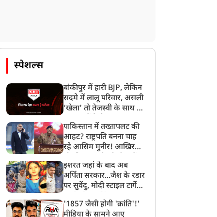
स्पेशल्स
बांकीपुर में हारी BJP, लेकिन
सदमे में लालू परिवार, असली
‘खेला’ तो तेजस्वी के साथ हो
गया, जानें कैसे
पाकिस्तान में तख्तापलट की
आहट? राष्ट्रपति बनना चाह
रहे आसिम मुनीर! आखिर
मोहसिन नकवी को ही क्यों
इशरत जहां के बाद अब
बनाया मोहरा?
अर्पिता सरकार...जैश के रडार
पर सुवेंदु, मोदी स्टाइल टार्गेट
करने की प्लानिंग, STF का
'1857 जैसी होगी 'क्रांति'!'
बड़ा एक्शन!
मीडिया के सामने आए