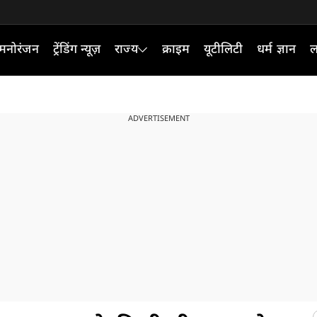
मनोरंजन
ट्रेंडिंग न्यूज़
राज्य
क्राइम
यूटीलिटी
धर्म ज्ञान
ल
ADVERTISEMENT