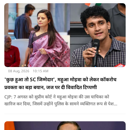
08 Aug, 2026
10:15 AM
'कुछ हुआ तो SC जिम्मेदार', महुआ मोइत्रा को लेकर कॉकरोच
प्रवक्ता का बड़ा बयान, जज पर दी विवादित टिप्पणी
CJP: 7 अगस्त को सुप्रीम कोर्ट ने महुआ मोइत्रा की उस याचिका को
खारिज कर दिया, जिसमें उन्होंने पुलिस के सामने व्यक्तिगत रूप से पेश
होने के बजाय वीडियो कॉन्फ्रेंसिंग के जरिए पेश होने की अनुमति मांगी थी.
सुनवाई के दौरान अदालत की ओर से की गई एक टिप्पणी अब चर्चा का
केंद्र बन गई है.