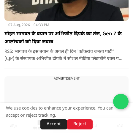
07 Aug, 2026
04:33 PM
मोहन भागवत के बयान पर अभिजीत दिपके का तंज, Gen Z के
आलोचकों को दिया जवाब
RSS: भागवत के इस बयान के अगले ही दिन 'कॉकरोच जनता पार्टी'
(CJP) के संस्थापक अभिजीत दीपके ने सोशल मीडिया प्लेटफॉर्म एक्स पर
एक छोटा लेकिन चर्चा में आ गया संदेश साझा किया. उन्होंने भागवत के
बयान से जुड़ी एक पोस्ट पर प्रतिक्रिया दिया.
ADVERTISEMENT
We use cookies to enhance your experience. You can
accept or reject tracking.
Accept
Reject
शॉर्ट्स
होम
वीडियो
खोजें
वेब स्टोरीज़