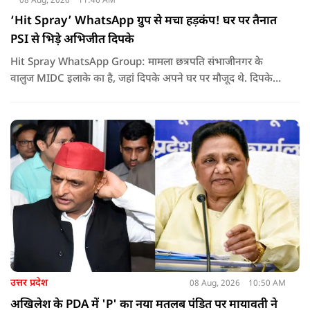
08 Aug, 2026
11:46 AM
‘Hit Spray’ WhatsApp ग्रुप से मचा हड़कंप! घर पर तैनात
PSI से भिड़े अभिजीत दिपके
Hit Spray WhatsApp Group: मामला छत्रपति संभाजीनगर के
वालुज MIDC इलाके का है, जहां दिपके अपने घर पर मौजूद थे. दिपके
का आरोप है कि सुरक्षा के लिए तैनात PSI उनसे मिलने आने वाले लोगों
को रोक रहे थे और उनके साथ ठीक तरीके से पेश नहीं आ रहे थे. इसी बात
को लेकर दिपके की पुलिस अधिकारी से तीखी बहस हो गई.
उत्तर प्रदेश
08 Aug, 2026
10:50 AM
अखिलेश के PDA में 'P' का नया मतलब पंडित पर मायावती ने