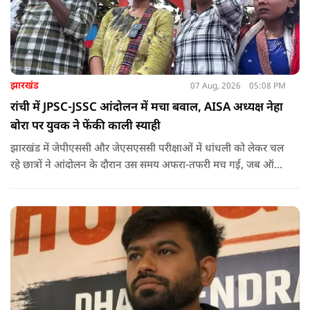
झारखंड
07 Aug, 2026
05:08 PM
रांची में JPSC-JSSC आंदोलन में मचा बवाल, AISA अध्यक्ष नेहा
बोरा पर युवक ने फेंकी काली स्याही
झारखंड में जेपीएससी और जेएसएससी परीक्षाओं में धांधली को लेकर चल
रहे छात्रों ने आंदोलन के दौरान उस समय अफरा-तफरी मच गई, जब ऑल
इंडिया स्टूडेंट्स एसोसिएशन की राष्ट्रीय अध्यक्ष नेहा बोरा पर एक युवक ने
अचानक काली स्याही फेंक दी.