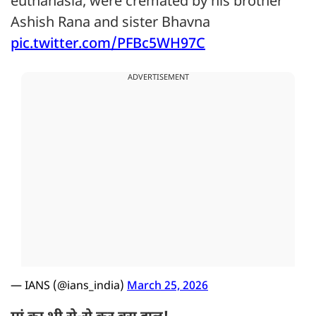
euthanasia, were cremated by his brother
Ashish Rana and sister Bhavna
pic.twitter.com/PFBc5WH97C
ADVERTISEMENT
— IANS (@ians_india)
March 25, 2026