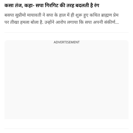
कसा तंज, कहा- सपा गिरगिट की तरह बदलती है रंग
बसपा सुप्रीमो मायावती ने सपा के हाल में ही शुरू हुए कथित ब्राह्मण प्रेम
पर तीखा हमला बोला है. उन्होंने आरोप लगाया कि सपा अपनी संकीर्ण
जातिवादी राजनीति और चुनावी स्वार्थ के चलते समय-समय पर अपना
राजनीतिक रंग बदलती रही है.
ADVERTISEMENT