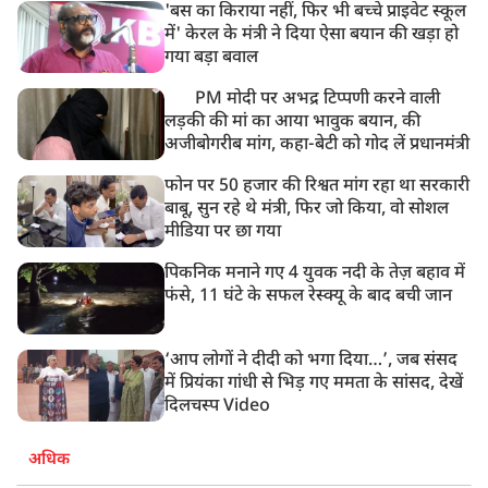
'बस का किराया नहीं, फिर भी बच्चे प्राइवेट स्कूल
9:38 AM
में' केरल के मंत्री ने दिया ऐसा बयान की खड़ा हो
झारखंड: JPSC परीक्षा धांधली मामले में और पांच लोग गिरफ्तार,
गया बड़ा बवाल
अबतक 19 अरेस्ट
PM मोदी पर अभद्र टिप्पणी करने वाली
लड़की की मां का आया भावुक बयान, की
अजीबोगरीब मांग, कहा-बेटी को गोद लें प्रधानमंत्री
फोन पर 50 हजार की रिश्वत मांग रहा था सरकारी
बाबू, सुन रहे थे मंत्री, फिर जो किया, वो सोशल
मीडिया पर छा गया
पिकनिक मनाने गए 4 युवक नदी के तेज़ बहाव में
फंसे, 11 घंटे के सफल रेस्क्यू के बाद बची जान
‘आप लोगों ने दीदी को भगा दिया…’, जब संसद
में प्रियंका गांधी से भिड़ गए ममता के सांसद, देखें
दिलचस्प Video
अधिक