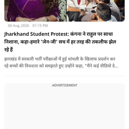
06 Aug, 2026
01:15 PM
Jharkhand Student Protest: कंगना ने राहुल पर साधा
निशाना, कहा-हमारे 'जेन-जी' सच में हर तरह की तकलीफ झेल
रहे हैं
झारखंड में सरकारी भर्ती परीक्षाओं में हुई धांधली के खिलाफ प्रदर्शन कर
रहे बच्चों की विवशता को समझाते हुए उन्होंने कहा, "मैंने कई वीडियो देखे
हैं कि बच्चों को त्रिपाल लगाने की इजाजत नहीं दी जा रही है. खाने की
ठीक स्थिति नहीं है, बच्चों ने दो-तीन दिन से कपड़े नहीं बदले हैं. हालात
ADVERTISEMENT
यहां तक गंभीर हैं कि बच्चों के पास ऑनलाइन फूड नहीं जा पा रहा है. ऐसी
स्थिति में राहुल गांधी वहां नहीं पहुंच रहे हैं.