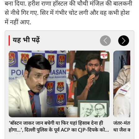
बना दिया. हरीश राणा हॉस्टल की चौथी मंजिल की बालकनी
से नीचे गिर गए. सिर में गंभीर चोट लगी और वह कभी होश
में नहीं आए.
यह भी पढ़ें
न्यूज
'बॉस्टन जाकर जान बचेगी या फिर यहां हिसाब देना ही
जंतर-मंतर प्रद
होगा...', दिल्ली पुलिस के पूर्व ACP का CJP-दिपके को
था जैश का मेंब
अल्टीमेटम
इरादे