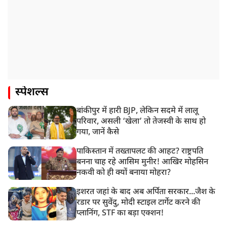
स्पेशल्स
बांकीपुर में हारी BJP, लेकिन सदमे में लालू
परिवार, असली ‘खेला’ तो तेजस्वी के साथ हो
गया, जानें कैसे
पाकिस्तान में तख्तापलट की आहट? राष्ट्रपति
बनना चाह रहे आसिम मुनीर! आखिर मोहसिन
नकवी को ही क्यों बनाया मोहरा?
इशरत जहां के बाद अब अर्पिता सरकार...जैश के
रडार पर सुवेंदु, मोदी स्टाइल टार्गेट करने की
प्लानिंग, STF का बड़ा एक्शन!