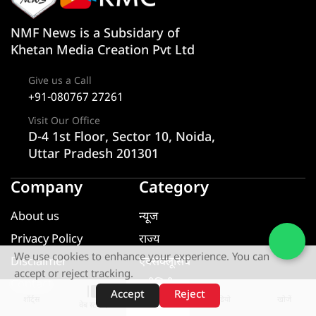
NMF News is a Subsidary of
Khetan Media Creation Pvt Ltd
Give us a Call
+91-080767 27261
Visit Our Office
D-4 1st Floor, Sector 10, Noida,
Uttar Pradesh 201301
Company
Category
About us
न्यूज
Privacy Policy
राज्य
We use cookies to enhance your experience. You can
Disclaimer
एक्सक्लूसिव
accept or reject tracking.
Contact
यूटीलिटी
Accept
Reject
शॉर्ट्स
होम
वीडियो
खोजें
खेल
वेब स्टोरीज़