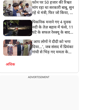
फोन पर 50 हजार की रिश्वत
बेटी को गोद लें प्रधानमंत्री
मांग रहा था सरकारी बाबू, सुन
रहे थे मंत्री, फिर जो किया, वो
सोशल मीडिया पर छा गया
पिकनिक मनाने गए 4 युवक
नदी के तेज़ बहाव में फंसे, 11
घंटे के सफल रेस्क्यू के बाद
बची जान
‘आप लोगों ने दीदी को भगा
दिया…’, जब संसद में प्रियंका
गांधी से भिड़ गए ममता के
सांसद, देखें दिलचस्प Video
अधिक
ADVERTISEMENT