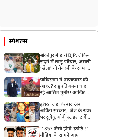
स्पेशल्स
बांकीपुर में हारी BJP, लेकिन
सदमे में लालू परिवार, असली
‘खेला’ तो तेजस्वी के साथ हो
गया, जानें कैसे
पाकिस्तान में तख्तापलट की
आहट? राष्ट्रपति बनना चाह
रहे आसिम मुनीर! आखिर
मोहसिन नकवी को ही क्यों
इशरत जहां के बाद अब
बनाया मोहरा?
अर्पिता सरकार...जैश के रडार
पर सुवेंदु, मोदी स्टाइल टार्गेट
करने की प्लानिंग, STF का
'1857 जैसी होगी 'क्रांति'!'
बड़ा एक्शन!
मीडिया के सामने आए