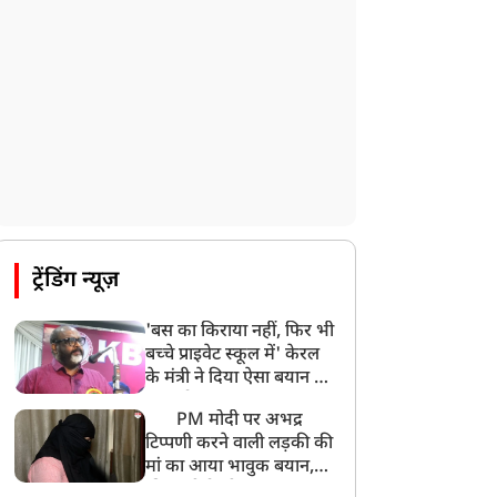
UP: लखनऊ में चलती कार में लगी आग, युवक
की जिंदा जलकर मौत
ट्रेंडिंग न्यूज़
'बस का किराया नहीं, फिर भी
बच्चे प्राइवेट स्कूल में' केरल
के मंत्री ने दिया ऐसा बयान की
खड़ा हो गया बड़ा बवाल
PM मोदी पर अभद्र
टिप्पणी करने वाली लड़की की
मां का आया भावुक बयान,
की अजीबोगरीब मांग, कहा-