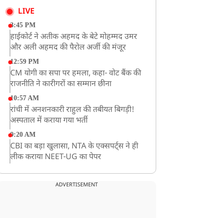
LIVE
3:45 PM
हाईकोर्ट ने अतीक अहमद के बेटे मोहम्मद उमर
और अली अहमद की पैरोल अर्जी की मंजूर
12:59 PM
CM योगी का सपा पर हमला, कहा- वोट बैंक की
राजनीति ने कारीगरों का सम्मान छीना
10:57 AM
रांची में अनशनकारी राहुल की तबीयत बिगड़ी!
अस्पताल में कराया गया भर्ती
9:20 AM
CBI का बड़ा खुलासा, NTA के एक्सपर्ट्स ने ही
लीक कराया NEET-UG का पेपर
8:19 AM
उत्तराखंड: हरिद्वार में गंगा उफान पर, जलस्तर में
ADVERTISEMENT
बढ़ोतरी
8:18 AM