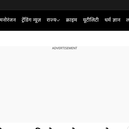
मनोरंजन
ट्रेंडिंग न्यूज़
राज्य
क्राइम
यूटीलिटी
धर्म ज्ञान
ल
ADVERTISEMENT