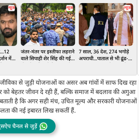
न्यूज
न्यूज
न्यूज
ं...12
जंतर-मंतर पर इस्तीफा लहराने
7 साल, 36 देश, 274 भगोड़े
आ
्शन में
वाले सिपाही शेर सिंह की गई
अपराधी...पाताल से भी ढूंढ-
स
ी मांग,
नौकरी, पुलिस ने किया बर्खास्त
ढूंढकर लाए जा रहे भारत के
न
खिलाफ
दुश्मन, ₹18,874 करोड़ की
न
िकायत!
संपत्ति भी जब्त
न
िका से जुड़ी योजनाओं का असर अब गांवों में साफ दिख रहा
र को बेहतर जीवन दे रही हैं, बल्कि समाज में बदलाव की अगुआ
ी बताती है कि अगर सही मंच, उचित मूल्य और सरकारी योजनाओं
लता की नई इबारत लिख सकतीं हैं.
ट्सऐप चैनल से जुड़ें