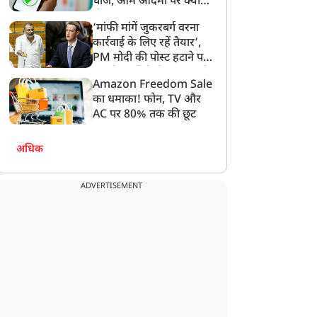
चार्ज, आम आदमी पर क्या
होगा असर?
न्यूज
न्यूज
‘मांफी मांगें जुकरबर्ग वरना
कार्रवाई के लिए रहें तैयार’,
PM मोदी की पोस्ट हटाने पर
संसदीय समिति ने Meta को
Amazon Freedom Sale
लगाई फटकार
का धमाका! फोन, TV और
AC पर 80% तक की छूट
र्टिकल 370 हटाए जाने के
Jharkhand Student
ात साल, जम्मू-कश्मीर में
Protest: कंगना ने राहुल पर
अधिक
िकली भव्य तिरंगा रैली, PDP
साधा निशाना, कहा-हमारे
े किया विरोध, महबूबा मुफ्ती
'जेन-जी' सच में हर तरह की
े दिया धरना
तकलीफ झेल रहे हैं
ADVERTISEMENT