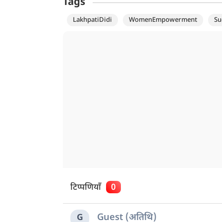
Tags
LakhpatiDidi
WomenEmpowerment
Su
टिप्पणियाँ
0
Guest (अतिथि)
G