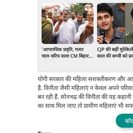
न्यूज
'आपराधिक प्रवृति, गलत
CJP की बढ़ीं मुश्किले
चाल-चरित्र वाला CM बिहार
साल की बच्ची को प्रदर
को स्वीकार नहीं...', बांकीपुर
लाने पर Zero FIR क
जीत के बाद सम्राट चौधरी पर
सौरभ-अभिजीत के 
बरसे प्रशांत किशोर
POCSO एक्ट में श
योगी सरकार की महिला सशक्तीकरण और आजीव
है. विनीता जैसी महिलाएं न केवल अपने परिवा
बन रही हैं. सोनभद्र की विनीता की यह कहान
का साथ मिल जाए तो ग्रामीण महिलाएं भी सफ
व्हॉ