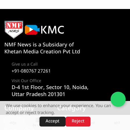
NMF News is a Subsidary of
Khetan Media Creation Pvt Ltd
Give us a Call
+91-080767 27261
Visit Our Office
D-4 1st Floor, Sector 10, Noida,
Uttar Pradesh 201301
We use cookies to enhance your experience. You can
Company
Category
accept or reject tracking.
About us
न्यूज
Accept
Reject
शॉर्ट्स
होम
वीडियो
खोजें
वेब स्टोरीज़
Privacy Policy
राज्य