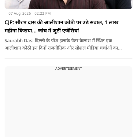
07 Aug, 2026
02:22 PM
CJP: सौरभ दास की आलीशान कोठी पर उठे सवाल, 1 लाख
महीना किराया... जांच में जुटीं एजेंसियां
Saurabh Das: दिल्ली के पॉश इलाके ग्रेटर कैलाश में स्थित एक
आलीशान कोठी इन दिनों राजनीतिक और सोशल मीडिया चर्चाओं का
हिस्सा बनी हुई है. वजह है इस घर से जुड़ा किराया और यहां रहने वाले
सौरभ दास को लेकर उठ रहे सवाल..
ADVERTISEMENT