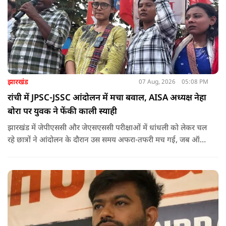
झारखंड
07 Aug, 2026
05:08 PM
रांची में JPSC-JSSC आंदोलन में मचा बवाल, AISA अध्यक्ष नेहा
बोरा पर युवक ने फेंकी काली स्याही
झारखंड में जेपीएससी और जेएसएससी परीक्षाओं में धांधली को लेकर चल
रहे छात्रों ने आंदोलन के दौरान उस समय अफरा-तफरी मच गई, जब ऑल
इंडिया स्टूडेंट्स एसोसिएशन की राष्ट्रीय अध्यक्ष नेहा बोरा पर एक युवक ने
अचानक काली स्याही फेंक दी.