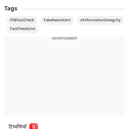
Tags
PIBFactCheck
FakeNewsAlert
#InformationIntegrity
FactCheckUnit
ADVERTISEMENT
टिप्पणियाँ
0