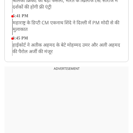
श्रीलंका क्रिकेट का बड़ा फैसला, भारत के खिलाफ टेस्ट सीरीज में
दर्शकों की होगी फ्री एंट्री
5:41 PM
महाराष्ट्र के डिप्टी CM एकनाथ शिंदे ने दिल्ली में PM मोदी से की
मुलाकात
3:45 PM
हाईकोर्ट ने अतीक अहमद के बेटे मोहम्मद उमर और अली अहमद
की पैरोल अर्जी की मंजूर
12:59 PM
CM योगी का सपा पर हमला, कहा- वोट बैंक की राजनीति ने
ADVERTISEMENT
कारीगरों का सम्मान छीना
10:57 AM
रांची में अनशनकारी राहुल की तबीयत बिगड़ी! अस्पताल में कराया
गया भर्ती
9:20 AM
CBI का बड़ा खुलासा, NTA के एक्सपर्ट्स ने ही लीक कराया
NEET-UG का पेपर
8:19 AM