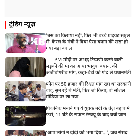
उत्तराखंड: हरिद्वार में गंगा उफान पर, जलस्तर में बढ़ोतरी
8:18 AM
ट्रेंडिंग न्यूज़
UP: लखनऊ में चलती कार में लगी आग, युवक की जिंदा जलकर
मौत
'बस का किराया नहीं, फिर भी बच्चे प्राइवेट स्कूल
में' केरल के मंत्री ने दिया ऐसा बयान की खड़ा हो
गया बड़ा बवाल
PM मोदी पर अभद्र टिप्पणी करने वाली
लड़की की मां का आया भावुक बयान, की
अजीबोगरीब मांग, कहा-बेटी को गोद लें प्रधानमंत्री
फोन पर 50 हजार की रिश्वत मांग रहा था सरकारी
बाबू, सुन रहे थे मंत्री, फिर जो किया, वो सोशल
मीडिया पर छा गया
पिकनिक मनाने गए 4 युवक नदी के तेज़ बहाव में
फंसे, 11 घंटे के सफल रेस्क्यू के बाद बची जान
‘आप लोगों ने दीदी को भगा दिया…’, जब संसद