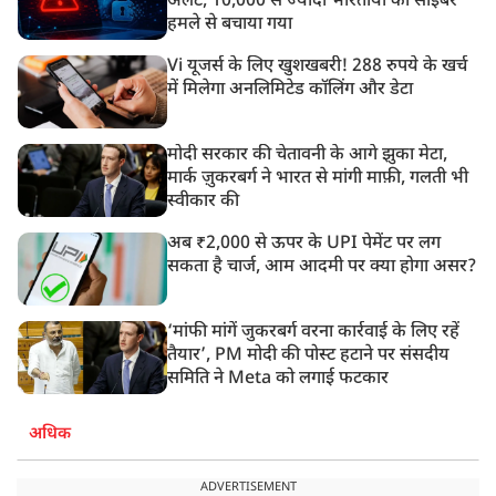
अलर्ट, 10,000 से ज्यादा भारतीयों को साइबर
हमले से बचाया गया
Vi यूजर्स के लिए खुशखबरी! 288 रुपये के खर्च
में मिलेगा अनलिमिटेड कॉलिंग और डेटा
मोदी सरकार की चेतावनी के आगे झुका मेटा,
मार्क ज़ुकरबर्ग ने भारत से मांगी माफ़ी, गलती भी
स्वीकार की
अब ₹2,000 से ऊपर के UPI पेमेंट पर लग
सकता है चार्ज, आम आदमी पर क्या होगा असर?
‘मांफी मांगें जुकरबर्ग वरना कार्रवाई के लिए रहें
तैयार’, PM मोदी की पोस्ट हटाने पर संसदीय
समिति ने Meta को लगाई फटकार
अधिक
ADVERTISEMENT