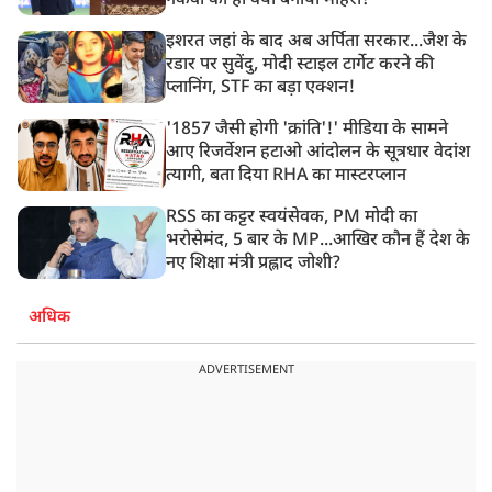
नकवी को ही क्यों बनाया मोहरा?
इशरत जहां के बाद अब अर्पिता सरकार...जैश के
रडार पर सुवेंदु, मोदी स्टाइल टार्गेट करने की
प्लानिंग, STF का बड़ा एक्शन!
'1857 जैसी होगी 'क्रांति'!' मीडिया के सामने
आए रिजर्वेशन हटाओ आंदोलन के सूत्रधार वेदांश
त्यागी, बता दिया RHA का मास्टरप्लान
RSS का कट्टर स्वयंसेवक, PM मोदी का
भरोसेमंद, 5 बार के MP...आखिर कौन हैं देश के
नए शिक्षा मंत्री प्रह्लाद जोशी?
अधिक
ADVERTISEMENT