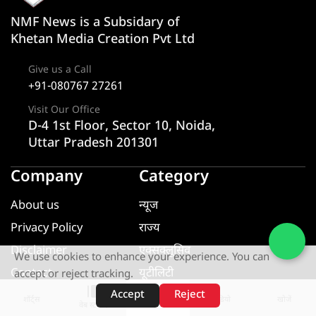
NMF News is a Subsidary of
Khetan Media Creation Pvt Ltd
Give us a Call
+91-080767 27261
Visit Our Office
D-4 1st Floor, Sector 10, Noida,
Uttar Pradesh 201301
Company
Category
About us
न्यूज
Privacy Policy
राज्य
Disclaimer
एक्सक्लूसिव
We use cookies to enhance your experience. You can
Contact
यूटीलिटी
accept or reject tracking.
खेल
Accept
Reject
शॉर्ट्स
होम
वीडियो
खोजें
वेब स्टोरीज़