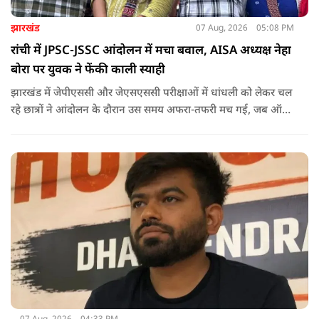
झारखंड
07 Aug, 2026
05:08 PM
रांची में JPSC-JSSC आंदोलन में मचा बवाल, AISA अध्यक्ष नेहा
बोरा पर युवक ने फेंकी काली स्याही
झारखंड में जेपीएससी और जेएसएससी परीक्षाओं में धांधली को लेकर चल
रहे छात्रों ने आंदोलन के दौरान उस समय अफरा-तफरी मच गई, जब ऑल
इंडिया स्टूडेंट्स एसोसिएशन की राष्ट्रीय अध्यक्ष नेहा बोरा पर एक युवक ने
अचानक काली स्याही फेंक दी.