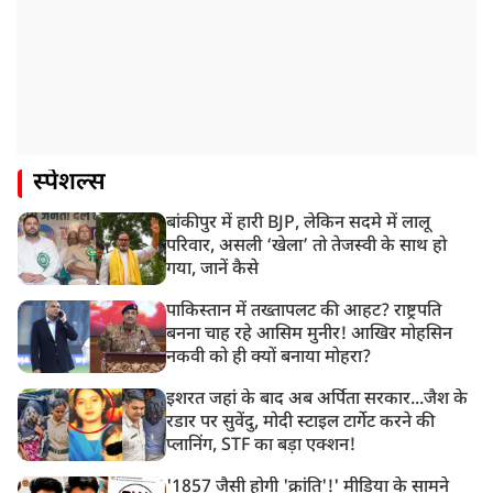
स्पेशल्स
बांकीपुर में हारी BJP, लेकिन सदमे में लालू
परिवार, असली ‘खेला’ तो तेजस्वी के साथ हो
गया, जानें कैसे
पाकिस्तान में तख्तापलट की आहट? राष्ट्रपति
बनना चाह रहे आसिम मुनीर! आखिर मोहसिन
नकवी को ही क्यों बनाया मोहरा?
इशरत जहां के बाद अब अर्पिता सरकार...जैश के
रडार पर सुवेंदु, मोदी स्टाइल टार्गेट करने की
प्लानिंग, STF का बड़ा एक्शन!
'1857 जैसी होगी 'क्रांति'!' मीडिया के सामने