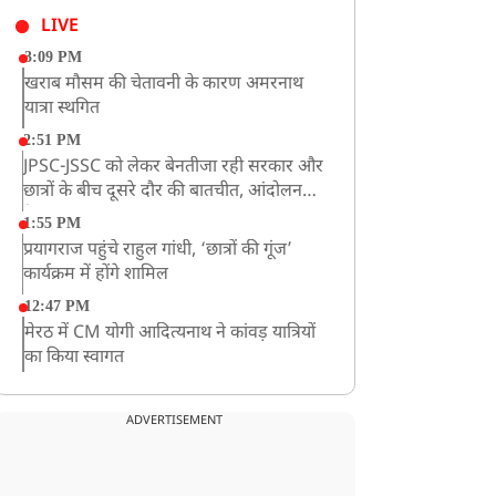
LIVE
3:09 PM
खराब मौसम की चेतावनी के कारण अमरनाथ
यात्रा स्थगित
2:51 PM
JPSC-JSSC को लेकर बेनतीजा रही सरकार और
छात्रों के बीच दूसरे दौर की बातचीत, आंदोलन
तेज
1:55 PM
प्रयागराज पहुंचे राहुल गांधी, ‘छात्रों की गूंज’
कार्यक्रम में होंगे शामिल
12:47 PM
मेरठ में CM योगी आदित्यनाथ ने कांवड़ यात्रियों
का किया स्वागत
11:04 AM
असम बाढ़: 13 जिलों में 15 लाख से ज्यादा लोग
ADVERTISEMENT
प्रभावित, मृतकों की संख्या 98 तक पहुंची
10:21 AM