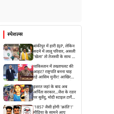
स्पेशल्स
बांकीपुर में हारी BJP, लेकिन
सदमे में लालू परिवार, असली
‘खेला’ तो तेजस्वी के साथ हो
गया, जानें कैसे
पाकिस्तान में तख्तापलट की
आहट? राष्ट्रपति बनना चाह
रहे आसिम मुनीर! आखिर
मोहसिन नकवी को ही क्यों
इशरत जहां के बाद अब
बनाया मोहरा?
अर्पिता सरकार...जैश के रडार
पर सुवेंदु, मोदी स्टाइल टार्गेट
करने की प्लानिंग, STF का
'1857 जैसी होगी 'क्रांति'!'
बड़ा एक्शन!
मीडिया के सामने आए