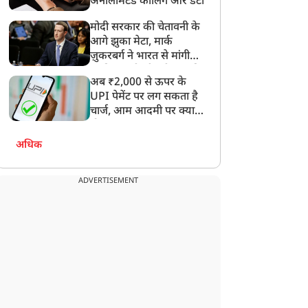
अनलिमिटेड कॉलिंग और डेटा
ाधा निशाना, कहा-हमारे
लेन हाईवे परियोजना को दी
जेन-जी' सच में हर तरह की
मंजूरी, जानें सेना के लिए कैसे
मोदी सरकार की चेतावनी के
कलीफ झेल रहे हैं
होगा मददगार
आगे झुका मेटा, मार्क
ज़ुकरबर्ग ने भारत से मांगी
माफ़ी, गलती भी स्वीकार की
अब ₹2,000 से ऊपर के
UPI पेमेंट पर लग सकता है
चार्ज, आम आदमी पर क्या
होगा असर?
अधिक
ADVERTISEMENT