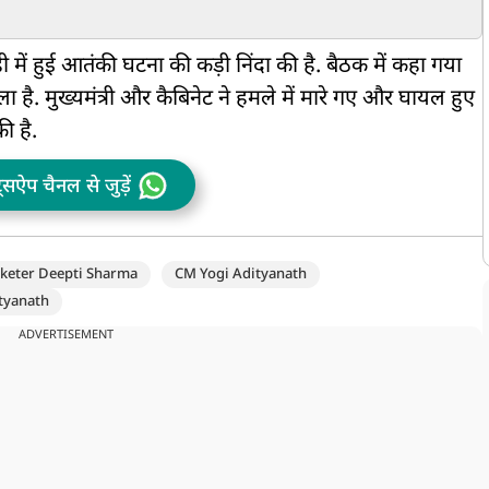
ी मांग,
ढूंढकर लाए जा रहे भारत के
छीन ली आदिवासियों से 950
स
खिलाफ
दुश्मन, ₹18,874 करोड़ की
एकड़ जमीन, AAP सांसद
'
िकायत!
संपत्ति भी जब्त
संजय सिंह का बड़ा आरोप
त
 ही में हुई आतंकी घटना की कड़ी निंदा की है. बैठक में कहा गया
 है. मुख्यमंत्री और कैबिनेट ने हमले में मारे गए और घायल हुए
ी है.
ट्सऐप चैनल से जुड़ें
cketer Deepti Sharma
CM Yogi Adityanath
tyanath
ADVERTISEMENT