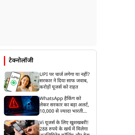
टेक्नोलॉजी
UPI पर चार्ज लगेगा या नहीं?
न्यूज
न्यूज
सरकार ने दिया साफ जवाब,
करोड़ों यूजर्स को राहत
WhatsApp हैकिंग को
लेकर सरकार का बड़ा अलर्ट,
10,000 से ज्यादा भारतीयों
को साइबर हमले से बचाया
Vi यूजर्स के लिए खुशखबरी!
Jharkhand Student
मोदी कैबिनेट का बड़ा
गया
288 रुपये के खर्च में मिलेगा
rotest: कंगना ने राहुल पर
फैसला… गुवाहाटी-तेजपुर 4-