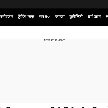
मनोरंजन
ट्रेंडिंग न्यूज़
राज्य
क्राइम
यूटीलिटी
धर्म ज्ञान
ल
ADVERTISEMENT