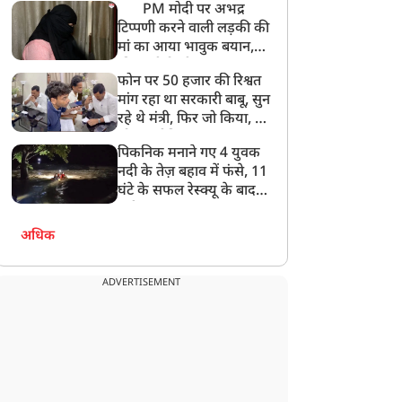
PM मोदी पर अभद्र
टिप्पणी करने वाली लड़की की
मां का आया भावुक बयान,
की अजीबोगरीब मांग, कहा-
फोन पर 50 हजार की रिश्वत
बेटी को गोद लें प्रधानमंत्री
मांग रहा था सरकारी बाबू, सुन
रहे थे मंत्री, फिर जो किया, वो
सोशल मीडिया पर छा गया
पिकनिक मनाने गए 4 युवक
नदी के तेज़ बहाव में फंसे, 11
घंटे के सफल रेस्क्यू के बाद
बची जान
अधिक
ADVERTISEMENT