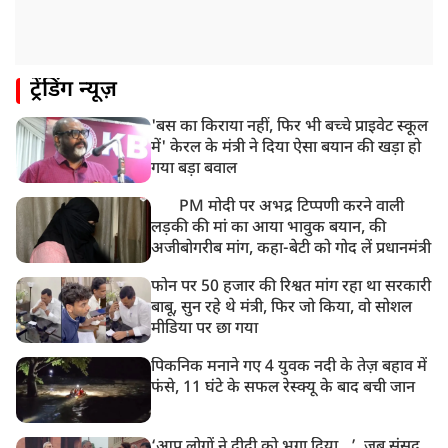
यौन उत्पीड़न मामले में 'तहलका' के पूर्व एडिटर तरुण तेजपाल
दोषी करार
11:05 AM
ट्रेंडिंग न्यूज़
भारी हंगामे के बीच संसद की कार्यवाही दोपहर दो बजे तक के
लिए स्थगित
'बस का किराया नहीं, फिर भी बच्चे प्राइवेट स्कूल
9:38 AM
में' केरल के मंत्री ने दिया ऐसा बयान की खड़ा हो
झारखंड: JPSC परीक्षा धांधली मामले में और पांच लोग गिरफ्तार,
गया बड़ा बवाल
अबतक 19 अरेस्ट
PM मोदी पर अभद्र टिप्पणी करने वाली
लड़की की मां का आया भावुक बयान, की
अजीबोगरीब मांग, कहा-बेटी को गोद लें प्रधानमंत्री
फोन पर 50 हजार की रिश्वत मांग रहा था सरकारी
बाबू, सुन रहे थे मंत्री, फिर जो किया, वो सोशल
मीडिया पर छा गया
पिकनिक मनाने गए 4 युवक नदी के तेज़ बहाव में
फंसे, 11 घंटे के सफल रेस्क्यू के बाद बची जान
‘आप लोगों ने दीदी को भगा दिया…’, जब संसद