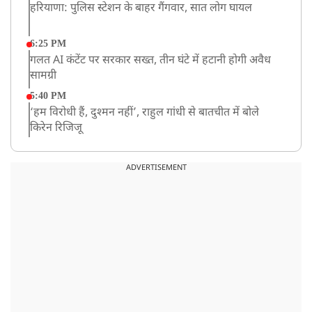
हरियाणा: पुलिस स्टेशन के बाहर गैंगवार, सात लोग घायल
6:25 PM
गलत AI कंटेंट पर सरकार सख्त, तीन घंटे में हटानी होगी अवैध
सामग्री
5:40 PM
‘हम विरोधी हैं, दुश्मन नहीं’, राहुल गांधी से बातचीत में बोले
किरेन रिजिजू
4:42 PM
झारखंड के छात्रों को CJP का समर्थन, रांची पहुंच रहा CJP का
ADVERTISEMENT
एक दल
12:57 PM
बॉम्बे हाईकोर्ट ने यौन उत्पीड़न मामले में तहलका के पूर्व एडिटर
तरुण तेजपाल को दोषी ठहराया
12:47 PM
माफिया अतीक अहमद के छोटे बेटे अबान की एक्सीडेंट में मौत
11:12 AM