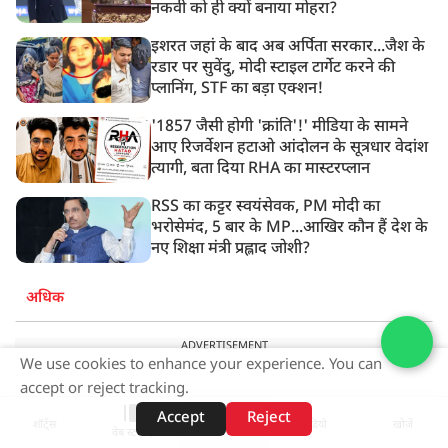
नकवी को ही क्यों बनाया मोहरा?
इशरत जहां के बाद अब अर्पिता सरकार...जैश के
रडार पर सुवेंदु, मोदी स्टाइल टार्गेट करने की
प्लानिंग, STF का बड़ा एक्शन!
'1857 जैसी होगी 'क्रांति'!' मीडिया के सामने
आए रिजर्वेशन हटाओ आंदोलन के सूत्रधार वेदांश
त्यागी, बता दिया RHA का मास्टरप्लान
RSS का कट्टर स्वयंसेवक, PM मोदी का
भरोसेमंद, 5 बार के MP...आखिर कौन हैं देश के
नए शिक्षा मंत्री प्रह्लाद जोशी?
अधिक
ADVERTISEMENT
We use cookies to enhance your experience. You can
accept or reject tracking.
Accept
Reject
शॉर्ट्स
होम
वीडियो
खोजें
वेब स्टोरीज़