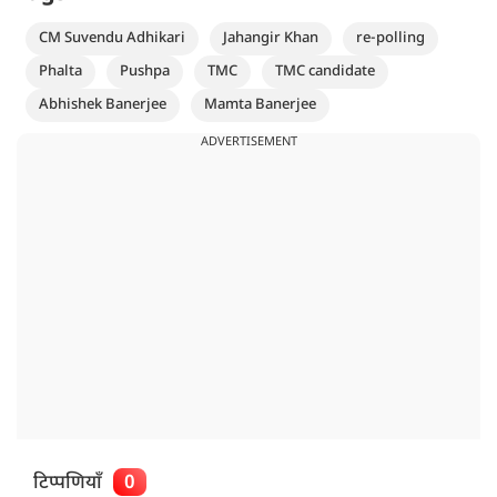
CM Suvendu Adhikari
Jahangir Khan
re-polling
Phalta
Pushpa
TMC
TMC candidate
Abhishek Banerjee
Mamta Banerjee
ADVERTISEMENT
टिप्पणियाँ
0