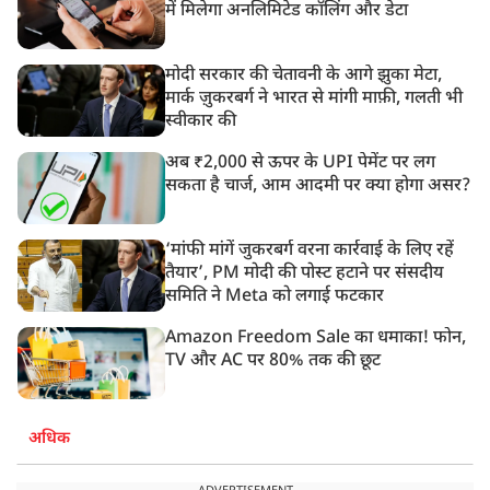
में मिलेगा अनलिमिटेड कॉलिंग और डेटा
मोदी सरकार की चेतावनी के आगे झुका मेटा,
मार्क ज़ुकरबर्ग ने भारत से मांगी माफ़ी, गलती भी
स्वीकार की
अब ₹2,000 से ऊपर के UPI पेमेंट पर लग
सकता है चार्ज, आम आदमी पर क्या होगा असर?
‘मांफी मांगें जुकरबर्ग वरना कार्रवाई के लिए रहें
तैयार’, PM मोदी की पोस्ट हटाने पर संसदीय
समिति ने Meta को लगाई फटकार
Amazon Freedom Sale का धमाका! फोन,
TV और AC पर 80% तक की छूट
अधिक