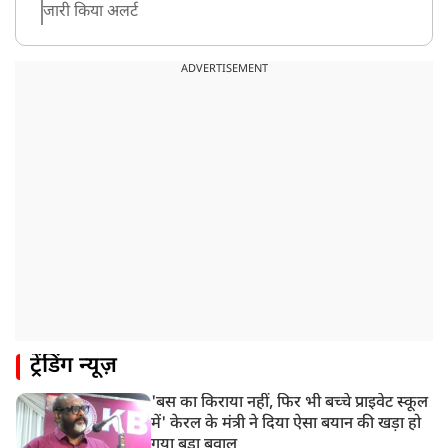
जारी किया अलर्ट
8:20 AM
भारत समेत 5 देशों पर 100% टैरिफ
ADVERTISEMENT
8:19 AM
PM मोदी आज IIT दिल्ली के दीक्षांत समारोह में शामिल होंगे
ट्रेंडिंग न्यूज़
'बस का किराया नहीं, फिर भी बच्चे प्राइवेट स्कूल
में' केरल के मंत्री ने दिया ऐसा बयान की खड़ा हो
गया बड़ा बवाल