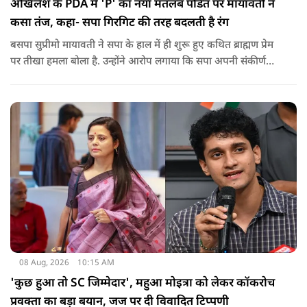
अखिलेश के PDA में 'P' का नया मतलब पंडित पर मायावती ने
कसा तंज, कहा- सपा गिरगिट की तरह बदलती है रंग
बसपा सुप्रीमो मायावती ने सपा के हाल में ही शुरू हुए कथित ब्राह्मण प्रेम
पर तीखा हमला बोला है. उन्होंने आरोप लगाया कि सपा अपनी संकीर्ण
जातिवादी राजनीति और चुनावी स्वार्थ के चलते समय-समय पर अपना
राजनीतिक रंग बदलती रही है.
08 Aug, 2026
10:15 AM
'कुछ हुआ तो SC जिम्मेदार', महुआ मोइत्रा को लेकर कॉकरोच
प्रवक्ता का बड़ा बयान, जज पर दी विवादित टिप्पणी