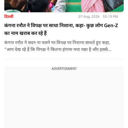
दिल्ली
07 Aug, 2026
03:19 PM
कंगना रनौत ने विपक्ष पर साधा निशाना, कहा- कुछ लोग Gen-Z
का नाम खराब कर रहे हैं
कंगना रनौत ने सदन ना चलने पर विपक्ष पर निशाना साधते हुए कहा,
"आप देख रहे हैं कि विपक्ष ने कितना हंगामा मचा रखा है और इससे
जनता का कितना नुकसान हो रहा है. सरकार के सारे काम रोक दिए गए हैं.
जो बिल आने थे, उन पर भी उनकी सहमति नहीं है. उनकी मानसिकता अब
ADVERTISEMENT
देश के सामने साफ हो रही है. और जब हारते हैं, तो रोना रोते हैं."