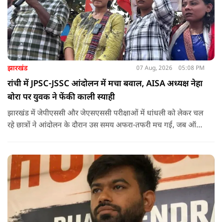
झारखंड
07 Aug, 2026
05:08 PM
रांची में JPSC-JSSC आंदोलन में मचा बवाल, AISA अध्यक्ष नेहा
बोरा पर युवक ने फेंकी काली स्याही
झारखंड में जेपीएससी और जेएसएससी परीक्षाओं में धांधली को लेकर चल
रहे छात्रों ने आंदोलन के दौरान उस समय अफरा-तफरी मच गई, जब ऑल
इंडिया स्टूडेंट्स एसोसिएशन की राष्ट्रीय अध्यक्ष नेहा बोरा पर एक युवक ने
अचानक काली स्याही फेंक दी.