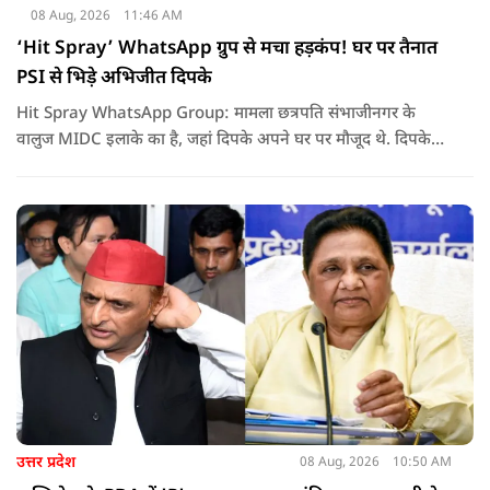
08 Aug, 2026
11:46 AM
‘Hit Spray’ WhatsApp ग्रुप से मचा हड़कंप! घर पर तैनात
PSI से भिड़े अभिजीत दिपके
Hit Spray WhatsApp Group: मामला छत्रपति संभाजीनगर के
वालुज MIDC इलाके का है, जहां दिपके अपने घर पर मौजूद थे. दिपके
का आरोप है कि सुरक्षा के लिए तैनात PSI उनसे मिलने आने वाले लोगों
को रोक रहे थे और उनके साथ ठीक तरीके से पेश नहीं आ रहे थे. इसी बात
को लेकर दिपके की पुलिस अधिकारी से तीखी बहस हो गई.
उत्तर प्रदेश
08 Aug, 2026
10:50 AM