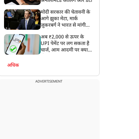
अनलिमिटेड कॉलिंग और डेटा
मोदी सरकार की चेतावनी के
न्यूज
न्यूज
आगे झुका मेटा, मार्क
ज़ुकरबर्ग ने भारत से मांगी
माफ़ी, गलती भी स्वीकार की
अब ₹2,000 से ऊपर के
UPI पेमेंट पर लग सकता है
चार्ज, आम आदमी पर क्या
होगा असर?
ानी के लिए PM मोदी के दर
JPSC-JSSC Protest: छात्रों
हुंचे थलपति विजय, चिट्ठी में
का सत्याग्रह 14वें दिन भी
अधिक
खीं कई बड़ी मांगें
जारी, प्रदर्शनकारी की बिगड़ी
तबीयत, आज झारखंड
ADVERTISEMENT
विधानसभा घेरेंगे छात्र संगठन