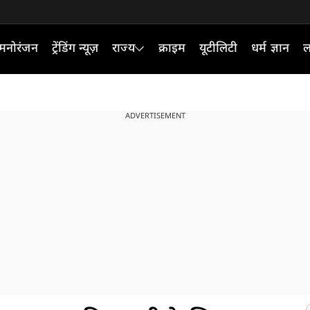
मनोरंजन
ट्रेंडिंग न्यूज़
राज्य
क्राइम
यूटीलिटी
धर्म ज्ञान
ल
ADVERTISEMENT