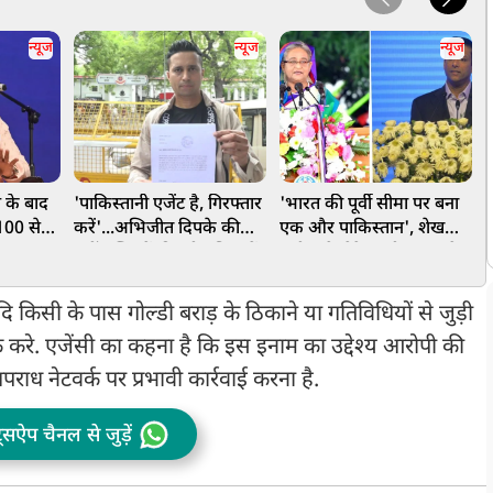
न्यूज
न्यूज
न्यूज
न के बाद
'पाकिस्तानी एजेंट है, गिरफ्तार
'भारत की पूर्वी सीमा पर बना
प
100 से
करें'...अभिजीत दिपके की
एक और पाकिस्तान', शेख
प
n-Z
बढ़ीं मुश्किलें, दिल्ली पुलिस में
हसीना के बेटे साजीब जॉय ने
र
 मोहन
शिकायत दर्ज, की गई गंभीर
बांग्लादेश से सतर्क रहने को
मांग
कहा
िसी के पास गोल्डी बराड़ के ठिकाने या गतिविधियों से जुड़ी
क करे. एजेंसी का कहना है कि इस इनाम का उद्देश्य आरोपी की
ाध नेटवर्क पर प्रभावी कार्रवाई करना है.
ट्सऐप चैनल से जुड़ें