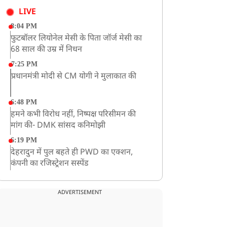
LIVE
8:04 PM
फुटबॉलर लियोनेल मेसी के पिता जॉर्ज मेसी का
68 साल की उम्र में निधन
7:25 PM
प्रधानमंत्री मोदी से CM योगी ने मुलाकात की
6:48 PM
हमने कभी विरोध नहीं, निष्पक्ष परिसीमन की
मांग की- DMK सांसद कनिमोझी
6:19 PM
देहरादुन में पुल बहते ही PWD का एक्शन,
कंपनी का रजिस्ट्रेशन सस्पेंड
3:09 PM
खराब मौसम की चेतावनी के कारण अमरनाथ
ADVERTISEMENT
यात्रा स्थगित
2:51 PM