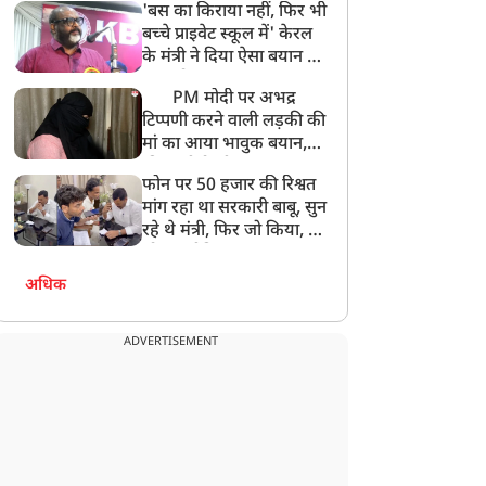
'बस का किराया नहीं, फिर भी
अनमोल कुछ नहीं
बच्चे प्राइवेट स्कूल में' केरल
के मंत्री ने दिया ऐसा बयान की
खड़ा हो गया बड़ा बवाल
PM मोदी पर अभद्र
टिप्पणी करने वाली लड़की की
मां का आया भावुक बयान,
की अजीबोगरीब मांग, कहा-
फोन पर 50 हजार की रिश्वत
बेटी को गोद लें प्रधानमंत्री
मांग रहा था सरकारी बाबू, सुन
रहे थे मंत्री, फिर जो किया, वो
सोशल मीडिया पर छा गया
अधिक
ADVERTISEMENT