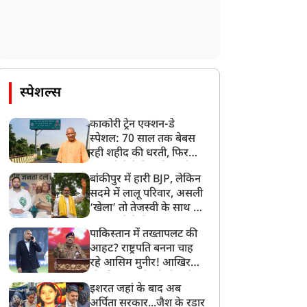
स्पेशल्स
काकोरी ट्रेन एक्शन-डे
स्पेशल: 70 साल तक बेबस
रही शहीद की धरती, फिर
CM योगी ने मिटा दिया तीन
बांकीपुर में हारी BJP, लेकिन
पीढ़ियों का दर्द
सदमे में लालू परिवार, असली
‘खेला’ तो तेजस्वी के साथ हो
गया, जानें कैसे
पाकिस्तान में तख्तापलट की
आहट? राष्ट्रपति बनना चाह
रहे आसिम मुनीर! आखिर
मोहसिन नकवी को ही क्यों
इशरत जहां के बाद अब
बनाया मोहरा?
अर्पिता सरकार...जैश के रडार