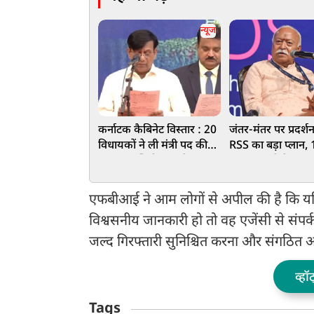
न्यूज
कर्नाटक कैबिनेट विस्तार : 20
जंतर-मंतर पर प्रदर्श
विधायकों ने ली मंत्री पद की
RSS का बड़ा प्लान, 
शपथ, आखिरी वक्त के
ज्यादा शहरों के Ge
फेरबदल से कांग्रेस में बगावत
युवाओं से बात करेंगे
भागवत
एफबीआई ने आम लोगों से अपील की है कि यदि क
विश्वसनीय जानकारी हो तो वह एजेंसी से संपर्
जल्द गिरफ्तारी सुनिश्चित करना और संगठित अपर
व्हॉ
Tags