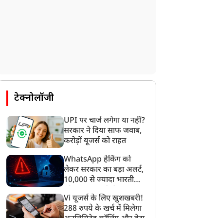
टेक्नोलॉजी
UPI पर चार्ज लगेगा या नहीं?
सरकार ने दिया साफ जवाब,
करोड़ों यूजर्स को राहत
WhatsApp हैकिंग को
लेकर सरकार का बड़ा अलर्ट,
10,000 से ज्यादा भारतीयों
को साइबर हमले से बचाया
Vi यूजर्स के लिए खुशखबरी!
गया
288 रुपये के खर्च में मिलेगा