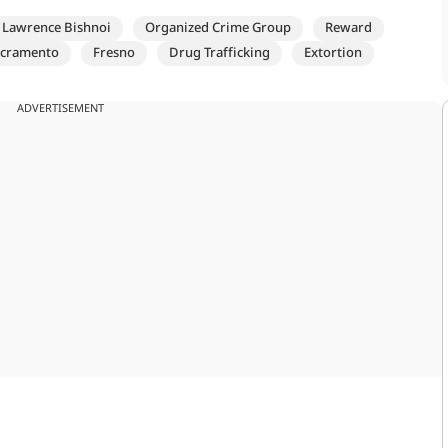
Lawrence Bishnoi
Organized Crime Group
Reward
acramento
Fresno
Drug Trafficking
Extortion
ADVERTISEMENT