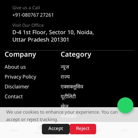
Give us a Call
+91-080767 27261
Visit Our Office
D-4 1st Floor, Sector 10, Noida,
Uttar Pradesh 201301
Company
Category
About us
न्यूज
Privacy Policy
राज्य
Disclaimer
एक्सक्लूसिव
Contact
यूटीलिटी
खेल
We use cookies to enhance your experience. You can
मनोरंजन
accept or reject tracking.
धर्म ज्ञान
Accept
Reject
शॉर्ट्स
होम
वीडियो
खोजें
वेब स्टोरीज़
यूटीलिटी