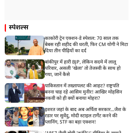
स्पेशल्स
काकोरी ट्रेन एक्शन-डे स्पेशल: 70 साल तक
बेबस रही शहीद की धरती, फिर CM योगी ने मिटा
दिया तीन पीढ़ियों का दर्द
बांकीपुर में हारी BJP, लेकिन सदमे में लालू
परिवार, असली ‘खेला’ तो तेजस्वी के साथ हो
गया, जानें कैसे
पाकिस्तान में तख्तापलट की आहट? राष्ट्रपति
बनना चाह रहे आसिम मुनीर! आखिर मोहसिन
नकवी को ही क्यों बनाया मोहरा?
इशरत जहां के बाद अब अर्पिता सरकार...जैश के
रडार पर सुवेंदु, मोदी स्टाइल टार्गेट करने की
प्लानिंग, STF का बड़ा एक्शन!