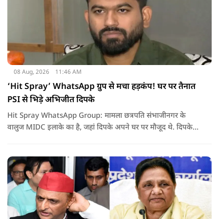
08 Aug, 2026
11:46 AM
‘Hit Spray’ WhatsApp ग्रुप से मचा हड़कंप! घर पर तैनात
PSI से भिड़े अभिजीत दिपके
Hit Spray WhatsApp Group: मामला छत्रपति संभाजीनगर के
वालुज MIDC इलाके का है, जहां दिपके अपने घर पर मौजूद थे. दिपके
का आरोप है कि सुरक्षा के लिए तैनात PSI उनसे मिलने आने वाले लोगों
को रोक रहे थे और उनके साथ ठीक तरीके से पेश नहीं आ रहे थे. इसी बात
को लेकर दिपके की पुलिस अधिकारी से तीखी बहस हो गई.