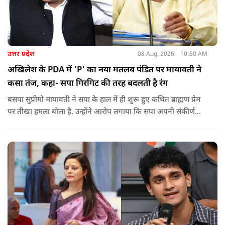
उत्तर प्रदेश
08 Aug, 2026
10:50 AM
अखिलेश के PDA में 'P' का नया मतलब पंडित पर मायावती ने
कसा तंज, कहा- सपा गिरगिट की तरह बदलती है रंग
बसपा सुप्रीमो मायावती ने सपा के हाल में ही शुरू हुए कथित ब्राह्मण प्रेम
पर तीखा हमला बोला है. उन्होंने आरोप लगाया कि सपा अपनी संकीर्ण
जातिवादी राजनीति और चुनावी स्वार्थ के चलते समय-समय पर अपना
राजनीतिक रंग बदलती रही है.