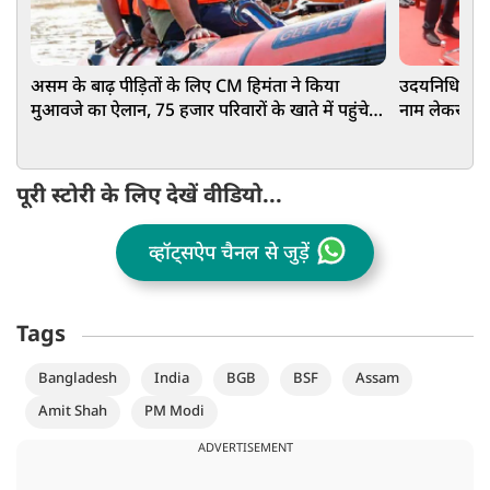
असम के बाढ़ पीड़ितों के लिए CM हिमंता ने किया
उदयनिधि स्टाल
मुआवजे का ऐलान, 75 हजार परिवारों के खाते में पहुंचे
नाम लेकर की 
₹15-15 हजार
पूरी स्टोरी के लिए देखें वीडियो...
व्हॉट्सऐप चैनल से जुड़ें
Tags
Bangladesh
India
BGB
BSF
Assam
Amit Shah
PM Modi
ADVERTISEMENT