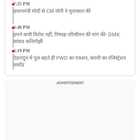
7:25 PM
प्रधानमंत्री मोदी से CM योगी ने मुलाकात की
6:48 PM
हमने कभी विरोध नहीं, निष्पक्ष परिसीमन की मांग की- DMK
सांसद कनिमोझी
6:19 PM
देहरादुन में पुल बहते ही PWD का एक्शन, कंपनी का रजिस्ट्रेशन
सस्पेंड
3:09 PM
खराब मौसम की चेतावनी के कारण अमरनाथ यात्रा स्थगित
ADVERTISEMENT
2:51 PM
JPSC-JSSC को लेकर बेनतीजा रही सरकार और छात्रों के बीच
दूसरे दौर की बातचीत, आंदोलन तेज
1:55 PM
प्रयागराज पहुंचे राहुल गांधी, ‘छात्रों की गूंज’ कार्यक्रम में होंगे
शामिल