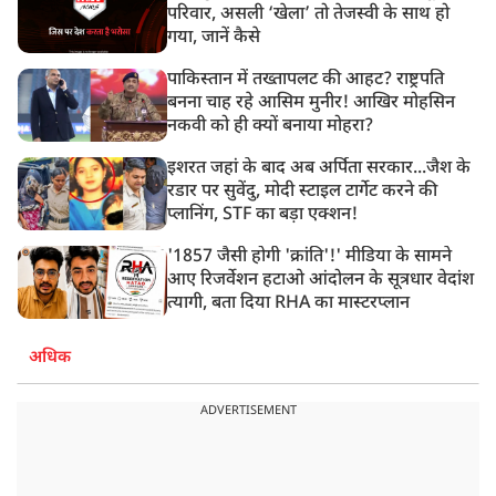
परिवार, असली ‘खेला’ तो तेजस्वी के साथ हो
गया, जानें कैसे
पाकिस्तान में तख्तापलट की आहट? राष्ट्रपति
बनना चाह रहे आसिम मुनीर! आखिर मोहसिन
नकवी को ही क्यों बनाया मोहरा?
इशरत जहां के बाद अब अर्पिता सरकार...जैश के
रडार पर सुवेंदु, मोदी स्टाइल टार्गेट करने की
प्लानिंग, STF का बड़ा एक्शन!
'1857 जैसी होगी 'क्रांति'!' मीडिया के सामने
आए रिजर्वेशन हटाओ आंदोलन के सूत्रधार वेदांश
त्यागी, बता दिया RHA का मास्टरप्लान
अधिक
ADVERTISEMENT