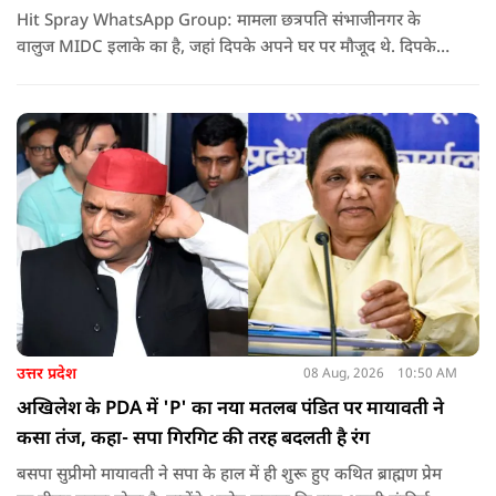
Hit Spray WhatsApp Group: मामला छत्रपति संभाजीनगर के
वालुज MIDC इलाके का है, जहां दिपके अपने घर पर मौजूद थे. दिपके
का आरोप है कि सुरक्षा के लिए तैनात PSI उनसे मिलने आने वाले लोगों
को रोक रहे थे और उनके साथ ठीक तरीके से पेश नहीं आ रहे थे. इसी बात
को लेकर दिपके की पुलिस अधिकारी से तीखी बहस हो गई.
उत्तर प्रदेश
08 Aug, 2026
10:50 AM
अखिलेश के PDA में 'P' का नया मतलब पंडित पर मायावती ने
कसा तंज, कहा- सपा गिरगिट की तरह बदलती है रंग
बसपा सुप्रीमो मायावती ने सपा के हाल में ही शुरू हुए कथित ब्राह्मण प्रेम