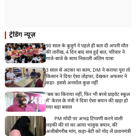
12:47 PM
मेरठ में CM योगी आदित्यनाथ ने कांवड़ यात्रियों का किया स्वागत
11:04 AM
ट्रेंडिंग न्यूज़
असम बाढ़: 13 जिलों में 15 लाख से ज्यादा लोग प्रभावित, मृतकों
की संख्या 98 तक पहुंची
90 साल के बुजुर्ग ने पहले ही बता दी अपनी मौत
10:21 AM
की तारीख, 4 दिन बाद सच हुई बात, परिवार ने
हिमाचल के चंबा में बड़ा सड़क हादसा, 7 यात्रियों की मौत; 11
गाजे-बाजे के साथ निकाली अंतिम यात्रा
घायल
3 साल से अटका था काम, DM ने कराया पूरा तो
किसान ने दिया ऐसा तोहफा, देखकर अफसर ने
कहा- इससे अनमोल कुछ नहीं
'बस का किराया नहीं, फिर भी बच्चे प्राइवेट स्कूल
में' केरल के मंत्री ने दिया ऐसा बयान की खड़ा हो
गया बड़ा बवाल
PM मोदी पर अभद्र टिप्पणी करने वाली
लड़की की मां का आया भावुक बयान, की
अजीबोगरीब मांग, कहा-बेटी को गोद लें प्रधानमंत्री