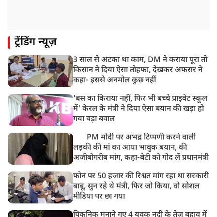
हिमाचल के चंबा में बड़ा सड़क हादसा, 7 यात्रियों की मौत; 11
घायल
9:23 AM
ट्रेंडिंग न्यूज़
सलमान खान के घर के बाहर ड्यूटी पर तैनात पुलिसकर्मी की मौत,
अचानक बिगड़ी थी तबीयत
3 साल से अटका था काम, DM ने कराया पूरा तो
8:23 AM
किसान ने दिया ऐसा तोहफा, देखकर अफसर ने
देश के कई हिस्सों में भारी बारिश के आसार, मौसम विभाग ने
कहा- इससे अनमोल कुछ नहीं
जारी किया अलर्ट
'बस का किराया नहीं, फिर भी बच्चे प्राइवेट स्कूल
में' केरल के मंत्री ने दिया ऐसा बयान की खड़ा हो
गया बड़ा बवाल
PM मोदी पर अभद्र टिप्पणी करने वाली
लड़की की मां का आया भावुक बयान, की
अजीबोगरीब मांग, कहा-बेटी को गोद लें प्रधानमंत्री
फोन पर 50 हजार की रिश्वत मांग रहा था सरकारी
बाबू, सुन रहे थे मंत्री, फिर जो किया, वो सोशल
मीडिया पर छा गया
पिकनिक मनाने गए 4 युवक नदी के तेज़ बहाव में