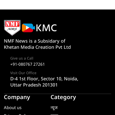
NMF News is a Subsidary of
Khetan Media Creation Pvt Ltd
Give us a Call
+91-080767 27261
Visit Our Office
D-4 1st Floor, Sector 10, Noida,
Uttar Pradesh 201301
Company
Category
About us
न्यूज