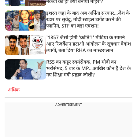
नकवी को ही क्यों बनाया मोहरा?
इशरत जहां के बाद अब अर्पिता सरकार...जैश के
रडार पर सुवेंदु, मोदी स्टाइल टार्गेट करने की
प्लानिंग, STF का बड़ा एक्शन!
'1857 जैसी होगी 'क्रांति'!' मीडिया के सामने
आए रिजर्वेशन हटाओ आंदोलन के सूत्रधार वेदांश
त्यागी, बता दिया RHA का मास्टरप्लान
RSS का कट्टर स्वयंसेवक, PM मोदी का
भरोसेमंद, 5 बार के MP...आखिर कौन हैं देश के
नए शिक्षा मंत्री प्रह्लाद जोशी?
अधिक
ADVERTISEMENT