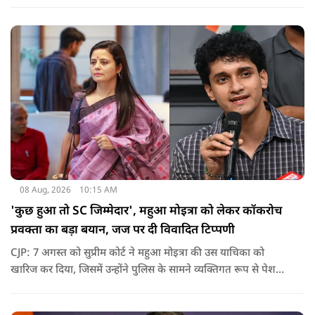
जातिवादी राजनीति और चुनावी स्वार्थ के चलते समय-समय पर अपना
राजनीतिक रंग बदलती रही है.
08 Aug, 2026
10:15 AM
'कुछ हुआ तो SC जिम्मेदार', महुआ मोइत्रा को लेकर कॉकरोच
प्रवक्ता का बड़ा बयान, जज पर दी विवादित टिप्पणी
CJP: 7 अगस्त को सुप्रीम कोर्ट ने महुआ मोइत्रा की उस याचिका को
खारिज कर दिया, जिसमें उन्होंने पुलिस के सामने व्यक्तिगत रूप से पेश
होने के बजाय वीडियो कॉन्फ्रेंसिंग के जरिए पेश होने की अनुमति मांगी थी.
सुनवाई के दौरान अदालत की ओर से की गई एक टिप्पणी अब चर्चा का