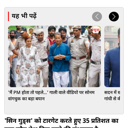
यह भी पढ़ें
न्यूज
'मैं PM होता तो पहले...' गाली वाले वीडियो पर सोनम
सदन में खत्म 
वांगचुक का बड़ा बयान
गांधी से की बात
मौका दें
'सिन गुड्स' को टारगेट करते हुए 35 प्रतिशत का