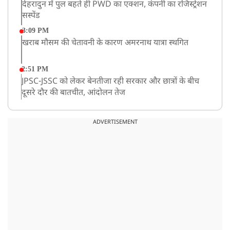
देहरादुन में पुल बहते ही PWD का एक्शन, कंपनी का रजिस्ट्रेशन
सस्पेंड
3:09 PM
खराब मौसम की चेतावनी के कारण अमरनाथ यात्रा स्थगित
2:51 PM
JPSC-JSSC को लेकर बेनतीजा रही सरकार और छात्रों के बीच
दूसरे दौर की बातचीत, आंदोलन तेज
1:55 PM
प्रयागराज पहुंचे राहुल गांधी, ‘छात्रों की गूंज’ कार्यक्रम में होंगे
ADVERTISEMENT
शामिल
12:47 PM
मेरठ में CM योगी आदित्यनाथ ने कांवड़ यात्रियों का किया स्वागत
11:04 AM
असम बाढ़: 13 जिलों में 15 लाख से ज्यादा लोग प्रभावित, मृतकों
की संख्या 98 तक पहुंची
10:21 AM