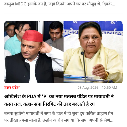
वालुज MIDC इलाके का है, जहां दिपके अपने घर पर मौजूद थे. दिपके
का आरोप है कि सुरक्षा के लिए तैनात PSI उनसे मिलने आने वाले लोगों
को रोक रहे थे और उनके साथ ठीक तरीके से पेश नहीं आ रहे थे. इसी बात
को लेकर दिपके की पुलिस अधिकारी से तीखी बहस हो गई.
उत्तर प्रदेश
08 Aug, 2026
10:50 AM
अखिलेश के PDA में 'P' का नया मतलब पंडित पर मायावती ने
कसा तंज, कहा- सपा गिरगिट की तरह बदलती है रंग
बसपा सुप्रीमो मायावती ने सपा के हाल में ही शुरू हुए कथित ब्राह्मण प्रेम
पर तीखा हमला बोला है. उन्होंने आरोप लगाया कि सपा अपनी संकीर्ण