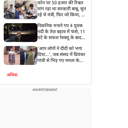
फोन पर 50 हजार की रिश्वत
बेटी को गोद लें प्रधानमंत्री
मांग रहा था सरकारी बाबू, सुन
रहे थे मंत्री, फिर जो किया, वो
सोशल मीडिया पर छा गया
पिकनिक मनाने गए 4 युवक
नदी के तेज़ बहाव में फंसे, 11
घंटे के सफल रेस्क्यू के बाद
बची जान
‘आप लोगों ने दीदी को भगा
दिया…’, जब संसद में प्रियंका
गांधी से भिड़ गए ममता के
सांसद, देखें दिलचस्प Video
अधिक
ADVERTISEMENT