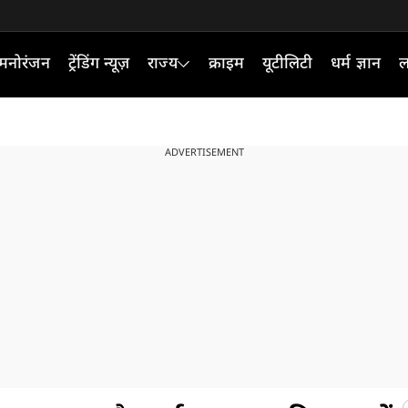
मनोरंजन
ट्रेंडिंग न्यूज़
राज्य
क्राइम
यूटीलिटी
धर्म ज्ञान
ल
ADVERTISEMENT