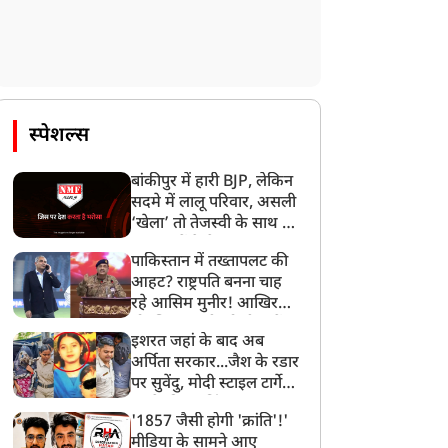
र्टिकल 370 हटाए जाने के
कोर कमेटी बनते ही CJP में
ात साल, जम्मू-कश्मीर में
बवाल, अभिजीत दिपके के घर
िकली भव्य तिरंगा रैली, PDP
के बाहर दो युवाओं ने दिया
स्पेशल्स
े किया विरोध, महबूबा मुफ्ती
धरना, लगाए गंभीर आरोप
े दिया धरना
बांकीपुर में हारी BJP, लेकिन
सदमे में लालू परिवार, असली
‘खेला’ तो तेजस्वी के साथ हो
गया, जानें कैसे
पाकिस्तान में तख्तापलट की
आहट? राष्ट्रपति बनना चाह
रहे आसिम मुनीर! आखिर
मोहसिन नकवी को ही क्यों
इशरत जहां के बाद अब
बनाया मोहरा?
अर्पिता सरकार...जैश के रडार
पर सुवेंदु, मोदी स्टाइल टार्गेट
करने की प्लानिंग, STF का
'1857 जैसी होगी 'क्रांति'!'
बड़ा एक्शन!
मीडिया के सामने आए