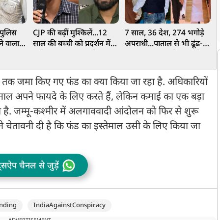
ं पुलिस
CJP की बढ़ीं मुश्किलें...12
7 साल, 36 देश, 274 भगोड़े
आ
ने वाला
साल की बच्ची को प्रदर्शन में
अपराधी...पाताल से भी ढूंढ-
स
ंगाल STF
लाने पर Zero FIR की मांग,
ढूंढकर लाए जा रहे भारत के
न
े इरादे
सौरभ-अभिजीत के खिलाफ
दुश्मन, ₹18,874 करोड़ की
न
POCSO एक्ट में शिकायत!
संपत्ति भी जब्त
न
 तक जमा किए गए फंड का क्या किया जा रहा है. अधिकारियों
माल अपने फायदे के लिए करते हैं, लेकिन कमाई का एक बड़ा
ता है. जम्मू-कश्मीर में अलगाववादी आंदोलन को फिर से शुरू
 ने चेतावनी दी है कि फंड का इस्तेमाल उसी के लिए किया जा
ट्सऐप चैनल से जुड़ें
nding
IndiaAgainstConspiracy