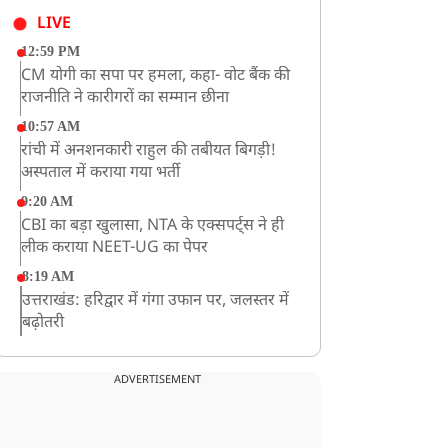
LIVE
12:59 PM
CM योगी का सपा पर हमला, कहा- वोट बैंक की
राजनीति ने कारीगरों का सम्मान छीना
10:57 AM
रांची में अनशनकारी राहुल की तबीयत बिगड़ी!
अस्पताल में कराया गया भर्ती
9:20 AM
CBI का बड़ा खुलासा, NTA के एक्सपर्ट्स ने ही
लीक कराया NEET-UG का पेपर
8:19 AM
उत्तराखंड: हरिद्वार में गंगा उफान पर, जलस्तर में
बढ़ोतरी
8:18 AM
UP: लखनऊ में चलती कार में लगी आग, युवक
ADVERTISEMENT
की जिंदा जलकर मौत