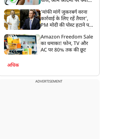
चार्ज, आम आदमी पर क्या
होगा असर?
‘मांफी मांगें जुकरबर्ग वरना
कार्रवाई के लिए रहें तैयार’,
PM मोदी की पोस्ट हटाने पर
संसदीय समिति ने Meta को
Amazon Freedom Sale
लगाई फटकार
का धमाका! फोन, TV और
AC पर 80% तक की छूट
अधिक
ADVERTISEMENT
न्यूज
न्यूज