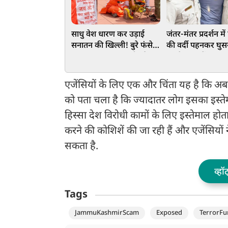
साधु वेश धारण कर उड़ाई
जंतर-मंतर प्रदर्शन मे
सनातन की खिल्ली! बुरे फंसे
की वर्दी पहनकर घुस
पप्‍पू यादव, राहुल गांधी और
था जैश का मेंबर! ब
अवधेश प्रसाद, वाराणसी में
ने दबोचा, जानें क्या थ
FIR दर्ज
एजेंसियों के लिए एक और चिंता यह है कि अब
को पता चला है कि ज्यादातर लोग इसका इस्ते
हिस्सा देश विरोधी कामों के लिए इस्तेमाल हो
करने की कोशिशें की जा रही हैं और एजेंसियों
सकता है.
व्हॉ
Tags
JammuKashmirScam
Exposed
TerrorFu