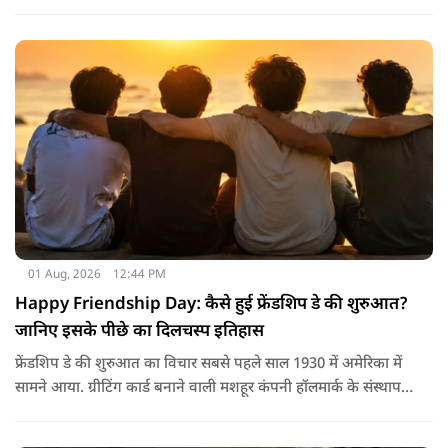
कमी हो सकती है। इसलिए बार-बार पानी पीना चाहिए। इसके अलावा
नारियल पानी, ओआरएस, सूप, छाछ और दूसरे तरल पदार्थ भी फायदेमंद
होते हैं। खाने में हल्का और आसानी से पचने वाला भोजन जैसे खिचड़ी
और दलिया आदि लेना अच्छा माना जाता है।
01 Aug, 2026
12:44 PM
Happy Friendship Day: कैसे हुई फ्रेंडशिप डे की शुरुआत?
जानिए इसके पीछे का दिलचस्प इतिहास
फ्रेंडशिप डे की शुरुआत का विचार सबसे पहले साल 1930 में अमेरिका में
सामने आया. ग्रीटिंग कार्ड बनाने वाली मशहूर कंपनी हॉलमार्क के संस्थापक
जॉयस हॉल ने सुझाव दिया कि दोस्तों के नाम भी एक खास दिन होना
चाहिए.