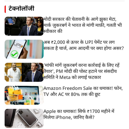
टेक्नोलॉजी
मोदी सरकार की चेतावनी के आगे झुका मेटा,
मार्क ज़ुकरबर्ग ने भारत से मांगी माफ़ी, गलती भी
स्वीकार की
अब ₹2,000 से ऊपर के UPI पेमेंट पर लग
सकता है चार्ज, आम आदमी पर क्या होगा असर?
‘मांफी मांगें जुकरबर्ग वरना कार्रवाई के लिए रहें
तैयार’, PM मोदी की पोस्ट हटाने पर संसदीय
समिति ने Meta को लगाई फटकार
Amazon Freedom Sale का धमाका! फोन,
TV और AC पर 80% तक की छूट
Apple का धमाका! सिर्फ ₹1700 महीने में
मिलेगा iPhone, जानिए कैसे?