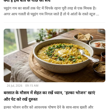
क्या है इस बात के पीछे का सच
च्युइंग गम का सालों तक पेट में चिपके रहना पूरी तरह से एक मिथक है।
अगर आप गलती से च्युइंग गम निगल जाते हैं तो ये आंतों के रास्ते स्टूल में
शरीर से बाहर निकल जाती है। हाँ, लेकिन इस बात में पूरी सच्चाई है कि
हमारा शरीर इसे पचा नहीं सकता। शरीर ऐसा कोई डाइजेस्टिव एंजाइम
नहीं बनाता जो इसे तोड़ सके या पचा सके।
26 Jul, 2026
09:15 AM
बरसात के मौसम में सेहत का रखें ध्यान, 'हल्का भोजन' खाएं
और पेट को रखें दुरुस्त
हल्का भोजन शरीर को आवश्यक पोषण देने के साथ-साथ सुस्ती और