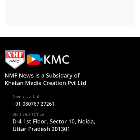
NMF News is a Subsidary of
Khetan Media Creation Pvt Ltd
Give us a Call
+91-080767 27261
Visit Our Office
D-4 1st Floor, Sector 10, Noida,
Uttar Pradesh 201301