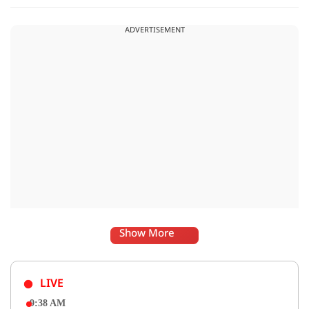
सुधारने में मदद करता है. इसे 'आसनों की रानी' भी कहा जाता है. साथ ही,
यह आसन विशुद्धि चक्र को सक्रिय और संतुलित करने में सहायक होता है.
ADVERTISEMENT
Show More
LIVE
9:38 AM