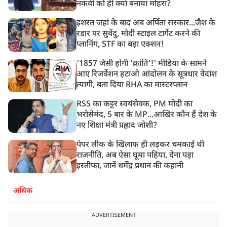
नकवी को ही क्यों बनाया मोहरा?
इशरत जहां के बाद अब अर्पिता सरकार...जैश के
रडार पर सुवेंदु, मोदी स्टाइल टार्गेट करने की
प्लानिंग, STF का बड़ा एक्शन!
'1857 जैसी होगी 'क्रांति'!' मीडिया के सामने
आए रिजर्वेशन हटाओ आंदोलन के सूत्रधार वेदांश
त्यागी, बता दिया RHA का मास्टरप्लान
RSS का कट्टर स्वयंसेवक, PM मोदी का
भरोसेमंद, 5 बार के MP...आखिर कौन हैं देश के
नए शिक्षा मंत्री प्रह्लाद जोशी?
पेपर लीक के खिलाफ ही लड़कर चमकाई थी
राजनीति, अब ऐसा घूमा पहिया, देना पड़ा
इस्तीफा, जानें धर्मेंद्र प्रधान की कहानी
अधिक
ADVERTISEMENT