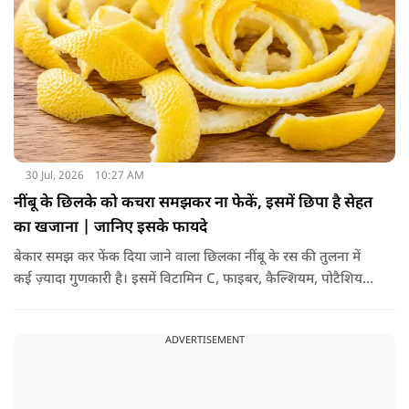
30 Jul, 2026
10:27 AM
नींबू के छिलके को कचरा समझकर ना फेकें, इसमें छिपा है सेहत
का खजाना | जानिए इसके फायदे
बेकार समझ कर फेंक दिया जाने वाला छिलका नींबू के रस की तुलना में
कई ज़्यादा गुणकारी है। इसमें विटामिन C, फाइबर, कैल्शियम, पोटैशियम
और शक्तिशाली एंटीऑक्सीडेंट्स मौजूद होते हैं। पोषक तत्वों से भरपूर इन
छिलकों को पानी में उबालकर या रात भर भिगोकर अगर इसका पानी पिया
ADVERTISEMENT
जाए तो ये आपकी सेहत के लिए किसी संजीवनी की तरह काम करता है।
आइए जानते नींबू के छिलके के फायदे।