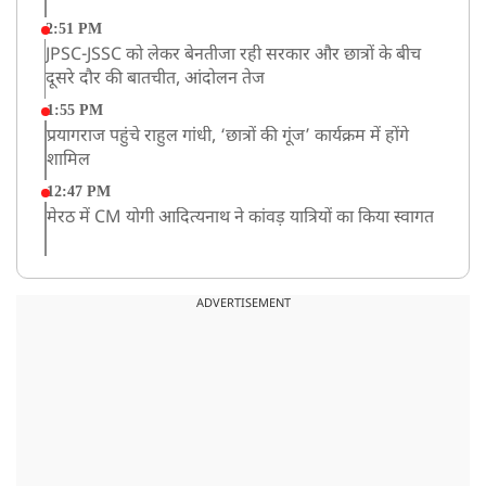
2:51 PM
JPSC-JSSC को लेकर बेनतीजा रही सरकार और छात्रों के बीच
दूसरे दौर की बातचीत, आंदोलन तेज
1:55 PM
प्रयागराज पहुंचे राहुल गांधी, ‘छात्रों की गूंज’ कार्यक्रम में होंगे
शामिल
12:47 PM
मेरठ में CM योगी आदित्यनाथ ने कांवड़ यात्रियों का किया स्वागत
11:04 AM
असम बाढ़: 13 जिलों में 15 लाख से ज्यादा लोग प्रभावित, मृतकों
ADVERTISEMENT
की संख्या 98 तक पहुंची
10:21 AM
हिमाचल के चंबा में बड़ा सड़क हादसा, 7 यात्रियों की मौत; 11
घायल
9:23 AM
सलमान खान के घर के बाहर ड्यूटी पर तैनात पुलिसकर्मी की मौत,