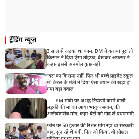
अचानक बिगड़ी थी तबीयत
8:23 AM
देश के कई हिस्सों में भारी बारिश के आसार, मौसम विभाग ने
जारी किया अलर्ट
8:20 AM
ट्रेंडिंग न्यूज़
भारत समेत 5 देशों पर 100% टैरिफ
3 साल से अटका था काम, DM ने कराया पूरा तो
8:19 AM
किसान ने दिया ऐसा तोहफा, देखकर अफसर ने
PM मोदी आज IIT दिल्ली के दीक्षांत समारोह में शामिल होंगे
कहा- इससे अनमोल कुछ नहीं
'बस का किराया नहीं, फिर भी बच्चे प्राइवेट स्कूल
में' केरल के मंत्री ने दिया ऐसा बयान की खड़ा हो
गया बड़ा बवाल
PM मोदी पर अभद्र टिप्पणी करने वाली
लड़की की मां का आया भावुक बयान, की
अजीबोगरीब मांग, कहा-बेटी को गोद लें प्रधानमंत्री
फोन पर 50 हजार की रिश्वत मांग रहा था सरकारी
बाबू, सुन रहे थे मंत्री, फिर जो किया, वो सोशल