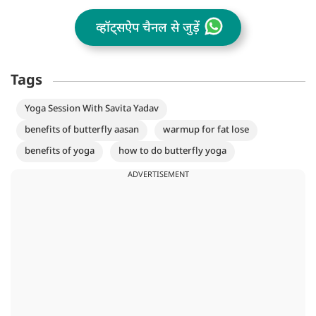
व्हॉट्सऐप चैनल से जुड़ें
Tags
Yoga Session With Savita Yadav
benefits of butterfly aasan
warmup for fat lose
benefits of yoga
how to do butterfly yoga
ADVERTISEMENT