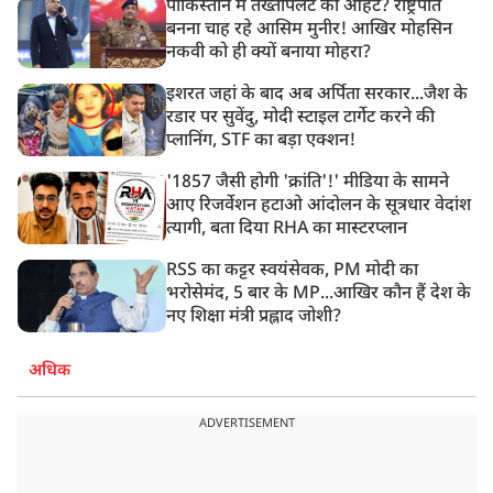
पाकिस्तान में तख्तापलट की आहट? राष्ट्रपति
बनना चाह रहे आसिम मुनीर! आखिर मोहसिन
नकवी को ही क्यों बनाया मोहरा?
इशरत जहां के बाद अब अर्पिता सरकार...जैश के
रडार पर सुवेंदु, मोदी स्टाइल टार्गेट करने की
प्लानिंग, STF का बड़ा एक्शन!
'1857 जैसी होगी 'क्रांति'!' मीडिया के सामने
आए रिजर्वेशन हटाओ आंदोलन के सूत्रधार वेदांश
त्यागी, बता दिया RHA का मास्टरप्लान
RSS का कट्टर स्वयंसेवक, PM मोदी का
भरोसेमंद, 5 बार के MP...आखिर कौन हैं देश के
नए शिक्षा मंत्री प्रह्लाद जोशी?
अधिक
ADVERTISEMENT