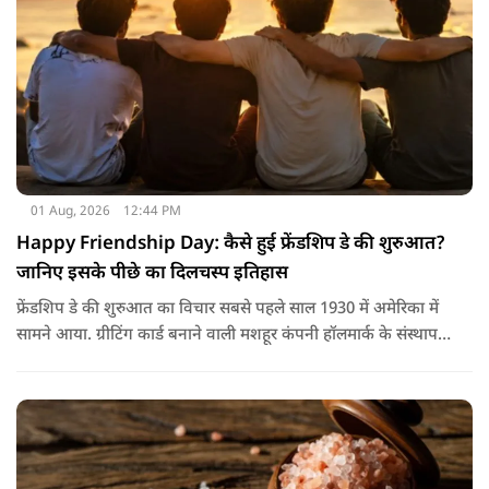
01 Aug, 2026
12:44 PM
Happy Friendship Day: कैसे हुई फ्रेंडशिप डे की शुरुआत?
जानिए इसके पीछे का दिलचस्प इतिहास
फ्रेंडशिप डे की शुरुआत का विचार सबसे पहले साल 1930 में अमेरिका में
सामने आया. ग्रीटिंग कार्ड बनाने वाली मशहूर कंपनी हॉलमार्क के संस्थापक
जॉयस हॉल ने सुझाव दिया कि दोस्तों के नाम भी एक खास दिन होना
चाहिए.