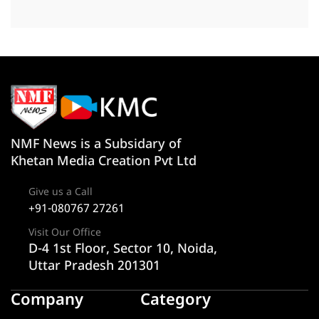
NMF News is a Subsidary of
Khetan Media Creation Pvt Ltd
Give us a Call
+91-080767 27261
Visit Our Office
D-4 1st Floor, Sector 10, Noida,
Uttar Pradesh 201301
Company
Category