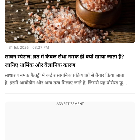
31 Jul, 2026
03:27 PM
सावन स्पेशल: व्रत में केवल सेंधा नमक ही क्यों खाया जाता है?
जानिए धार्मिक और वैज्ञानिक कारण
साधारण नमक फैक्ट्री में कई रासायनिक प्रक्रियाओं से तैयार किया जाता
है. इसमें आयोडीन और अन्य तत्व मिलाए जाते हैं, जिससे यह प्रोसेस्ड फूड
की श्रेणी में आ जाता है. वहीं, सेंधा नमक प्राकृतिक रूप से चट्टानों से
निकाला जाता है. इसे किसी बड़े रासायनिक प्रसंस्करण से नहीं गुजारा
ADVERTISEMENT
जाता, इसलिए इसे अधिक शुद्ध माना जाता है.