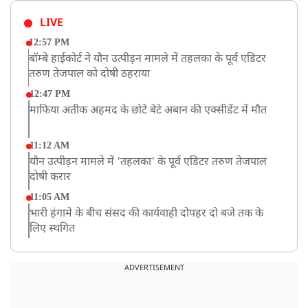
LIVE
12:57 PM
बॉम्बे हाईकोर्ट ने यौन उत्पीड़न मामले में तहलका के पूर्व एडिटर
तरुण तेजपाल को दोषी ठहराया
12:47 PM
माफिया अतीक अहमद के छोटे बेटे अबान की एक्सीडेंट में मौत
11:12 AM
यौन उत्पीड़न मामले में 'तहलका' के पूर्व एडिटर तरुण तेजपाल
दोषी करार
11:05 AM
भारी हंगामे के बीच संसद की कार्यवाही दोपहर दो बजे तक के
लिए स्थगित
9:38 AM
झारखंड: JPSC परीक्षा धांधली मामले में और पांच लोग गिरफ्तार,
ADVERTISEMENT
अबतक 19 अरेस्ट
8:55 AM