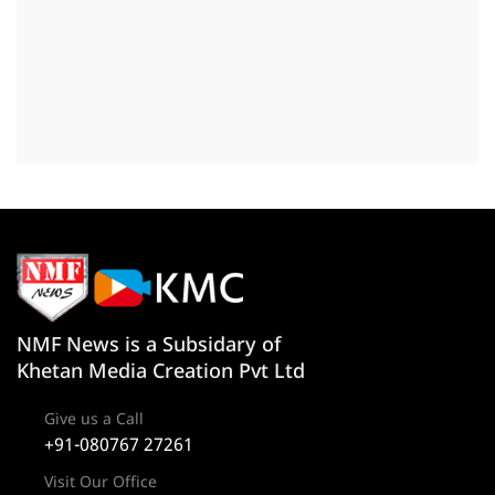
NMF News is a Subsidary of
Khetan Media Creation Pvt Ltd
Give us a Call
+91-080767 27261
Visit Our Office