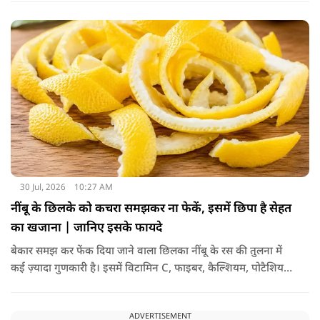
निकाला जाता है. इसे किसी बड़े रासायनिक प्रसंस्करण से नहीं गुजारा
जाता, इसलिए इसे अधिक शुद्ध माना जाता है.
30 Jul, 2026
10:27 AM
नींबू के छिलके को कचरा समझकर ना फेकें, इसमें छिपा है सेहत
का खजाना | जानिए इसके फायदे
बेकार समझ कर फेंक दिया जाने वाला छिलका नींबू के रस की तुलना में
कई ज़्यादा गुणकारी है। इसमें विटामिन C, फाइबर, कैल्शियम, पोटैशियम
और शक्तिशाली एंटीऑक्सीडेंट्स मौजूद होते हैं। पोषक तत्वों से भरपूर इन
छिलकों को पानी में उबालकर या रात भर भिगोकर अगर इसका पानी पिया
ADVERTISEMENT