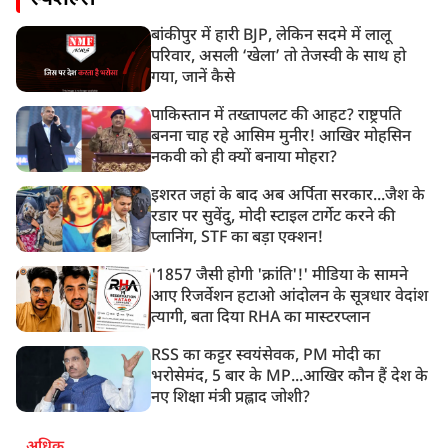
बांकीपुर में हारी BJP, लेकिन सदमे में लालू
परिवार, असली ‘खेला’ तो तेजस्वी के साथ हो
गया, जानें कैसे
पाकिस्तान में तख्तापलट की आहट? राष्ट्रपति
बनना चाह रहे आसिम मुनीर! आखिर मोहसिन
नकवी को ही क्यों बनाया मोहरा?
इशरत जहां के बाद अब अर्पिता सरकार...जैश के
रडार पर सुवेंदु, मोदी स्टाइल टार्गेट करने की
प्लानिंग, STF का बड़ा एक्शन!
'1857 जैसी होगी 'क्रांति'!' मीडिया के सामने
आए रिजर्वेशन हटाओ आंदोलन के सूत्रधार वेदांश
त्यागी, बता दिया RHA का मास्टरप्लान
RSS का कट्टर स्वयंसेवक, PM मोदी का
भरोसेमंद, 5 बार के MP...आखिर कौन हैं देश के
नए शिक्षा मंत्री प्रह्लाद जोशी?
अधिक