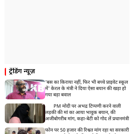
पाकिस्तान के कब्जे वाले जम्मू और कश्मीर (PoJK) में हिंसा को
लेकर ब्रिटेन में प्रदर्शन
8:50 AM
बसपा के इकलौते विधायक उमाशंकर सिंह का देर रात निधन,
आज बलिया में होगा अंतिम संस्कार
8:24 AM
मोहन भगवत मुंबई में Gen-Z और Gen Alpha से करेंगे
बातचीत
ट्रेंडिंग न्यूज़
'बस का किराया नहीं, फिर भी बच्चे प्राइवेट स्कूल
में' केरल के मंत्री ने दिया ऐसा बयान की खड़ा हो
गया बड़ा बवाल
PM मोदी पर अभद्र टिप्पणी करने वाली
लड़की की मां का आया भावुक बयान, की
अजीबोगरीब मांग, कहा-बेटी को गोद लें प्रधानमंत्री
फोन पर 50 हजार की रिश्वत मांग रहा था सरकारी