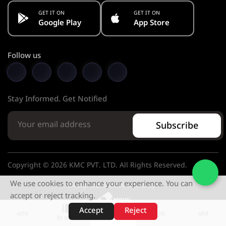
GET IT ON
GET IT ON
Google Play
App Store
Follow us
Stay Informed. Get Notified
Subscribe
Copyright © 2026 KMC PVT. LTD. All Rights Reserved.
We use cookies to enhance your experience. You can
Designed & Developed by
accept or reject tracking.
Accept
Reject
शॉर्ट्स
होम
वीडियो
खोजें
वेब स्टोरीज़