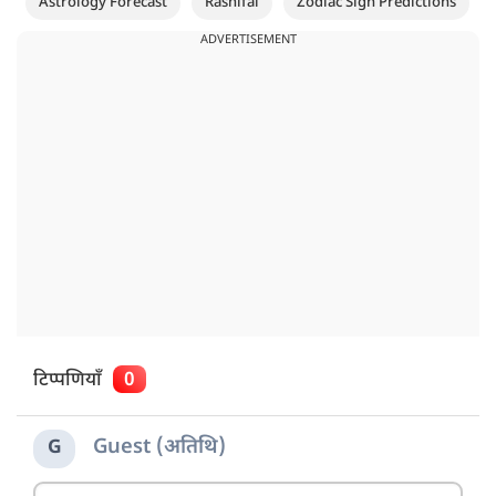
Astrology Forecast
Rashifal
Zodiac Sign Predictions
ADVERTISEMENT
टिप्पणियाँ
0
Guest (अतिथि)
G