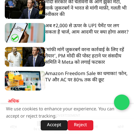
मोदी सरकार की चेतावनी के आगे झुका मेटा,
मार्क ज़ुकरबर्ग ने भारत से मांगी माफ़ी, गलती भी
स्वीकार की
अब ₹2,000 से ऊपर के UPI पेमेंट पर लग
सकता है चार्ज, आम आदमी पर क्या होगा असर?
‘मांफी मांगें जुकरबर्ग वरना कार्रवाई के लिए रहें
तैयार’, PM मोदी की पोस्ट हटाने पर संसदीय
समिति ने Meta को लगाई फटकार
Amazon Freedom Sale का धमाका! फोन,
TV और AC पर 80% तक की छूट
अधिक
We use cookies to enhance your experience. You can
ADVERTISEMENT
accept or reject tracking.
Accept
Reject
शॉर्ट्स
होम
वीडियो
खोजें
वेब स्टोरीज़