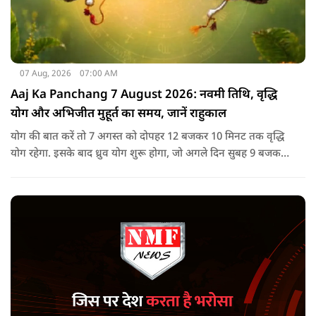
07 Aug, 2026
07:00 AM
Aaj Ka Panchang 7 August 2026: नवमी तिथि, वृद्धि
योग और अभिजीत मुहूर्त का समय, जानें राहुकाल
योग की बात करें तो 7 अगस्त को दोपहर 12 बजकर 10 मिनट तक वृद्धि
योग रहेगा. इसके बाद ध्रुव योग शुरू होगा, जो अगले दिन सुबह 9 बजकर
1 मिनट तक रहेगा. वृद्धि योग को उन्नति और तरक्की से जुड़ा माना जाता
है, जबकि ध्रुव योग मजबूती का संकेत देता है.