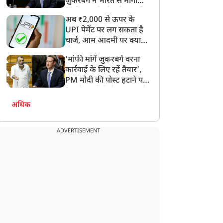
ज़ुकरबर्ग ने भारत से मांगी
माफ़ी, गलती भी स्वीकार की
अब ₹2,000 से ऊपर के
UPI पेमेंट पर लग सकता है
चार्ज, आम आदमी पर क्या
होगा असर?
‘मांफी मांगें जुकरबर्ग वरना
कार्रवाई के लिए रहें तैयार’,
PM मोदी की पोस्ट हटाने पर
संसदीय समिति ने Meta को
लगाई फटकार
अधिक
ADVERTISEMENT