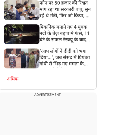
फोन पर 50 हजार की रिश्वत
बेटी को गोद लें प्रधानमंत्री
मांग रहा था सरकारी बाबू, सुन
रहे थे मंत्री, फिर जो किया, वो
सोशल मीडिया पर छा गया
पिकनिक मनाने गए 4 युवक
नदी के तेज़ बहाव में फंसे, 11
घंटे के सफल रेस्क्यू के बाद
बची जान
‘आप लोगों ने दीदी को भगा
दिया…’, जब संसद में प्रियंका
गांधी से भिड़ गए ममता के
सांसद, देखें दिलचस्प Video
अधिक
ADVERTISEMENT