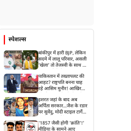
स्पेशल्स
बांकीपुर में हारी BJP, लेकिन
सदमे में लालू परिवार, असली
‘खेला’ तो तेजस्वी के साथ हो
गया, जानें कैसे
पाकिस्तान में तख्तापलट की
आहट? राष्ट्रपति बनना चाह
रहे आसिम मुनीर! आखिर
मोहसिन नकवी को ही क्यों
इशरत जहां के बाद अब
बनाया मोहरा?
अर्पिता सरकार...जैश के रडार
पर सुवेंदु, मोदी स्टाइल टार्गेट
करने की प्लानिंग, STF का
'1857 जैसी होगी 'क्रांति'!'
बड़ा एक्शन!
मीडिया के सामने आए