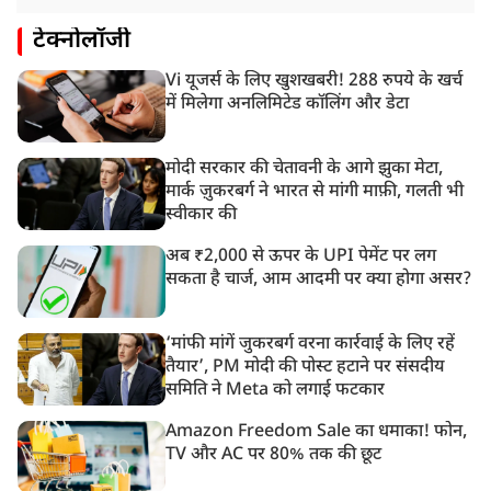
टेक्नोलॉजी
Vi यूजर्स के लिए खुशखबरी! 288 रुपये के खर्च
में मिलेगा अनलिमिटेड कॉलिंग और डेटा
मोदी सरकार की चेतावनी के आगे झुका मेटा,
मार्क ज़ुकरबर्ग ने भारत से मांगी माफ़ी, गलती भी
स्वीकार की
अब ₹2,000 से ऊपर के UPI पेमेंट पर लग
सकता है चार्ज, आम आदमी पर क्या होगा असर?
‘मांफी मांगें जुकरबर्ग वरना कार्रवाई के लिए रहें
तैयार’, PM मोदी की पोस्ट हटाने पर संसदीय
समिति ने Meta को लगाई फटकार
Amazon Freedom Sale का धमाका! फोन,
TV और AC पर 80% तक की छूट