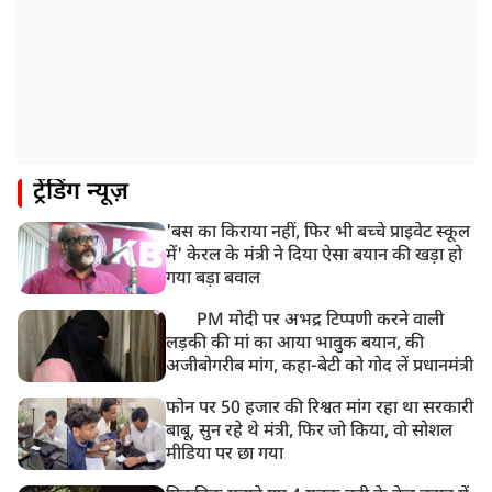
माफिया अतीक अहमद के छोटे बेटे अबान की एक्सीडेंट में मौत
11:12 AM
यौन उत्पीड़न मामले में 'तहलका' के पूर्व एडिटर तरुण तेजपाल
दोषी करार
11:05 AM
ट्रेंडिंग न्यूज़
भारी हंगामे के बीच संसद की कार्यवाही दोपहर दो बजे तक के
लिए स्थगित
'बस का किराया नहीं, फिर भी बच्चे प्राइवेट स्कूल
9:38 AM
में' केरल के मंत्री ने दिया ऐसा बयान की खड़ा हो
झारखंड: JPSC परीक्षा धांधली मामले में और पांच लोग गिरफ्तार,
गया बड़ा बवाल
अबतक 19 अरेस्ट
PM मोदी पर अभद्र टिप्पणी करने वाली
लड़की की मां का आया भावुक बयान, की
अजीबोगरीब मांग, कहा-बेटी को गोद लें प्रधानमंत्री
फोन पर 50 हजार की रिश्वत मांग रहा था सरकारी
बाबू, सुन रहे थे मंत्री, फिर जो किया, वो सोशल
मीडिया पर छा गया