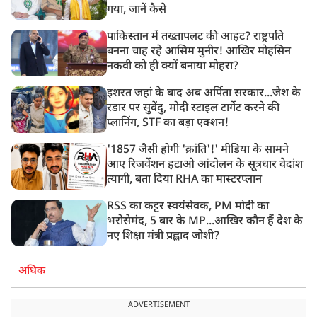
गया, जानें कैसे
पाकिस्तान में तख्तापलट की आहट? राष्ट्रपति
बनना चाह रहे आसिम मुनीर! आखिर मोहसिन
नकवी को ही क्यों बनाया मोहरा?
इशरत जहां के बाद अब अर्पिता सरकार...जैश के
रडार पर सुवेंदु, मोदी स्टाइल टार्गेट करने की
प्लानिंग, STF का बड़ा एक्शन!
'1857 जैसी होगी 'क्रांति'!' मीडिया के सामने
आए रिजर्वेशन हटाओ आंदोलन के सूत्रधार वेदांश
त्यागी, बता दिया RHA का मास्टरप्लान
RSS का कट्टर स्वयंसेवक, PM मोदी का
भरोसेमंद, 5 बार के MP...आखिर कौन हैं देश के
नए शिक्षा मंत्री प्रह्लाद जोशी?
अधिक
ADVERTISEMENT