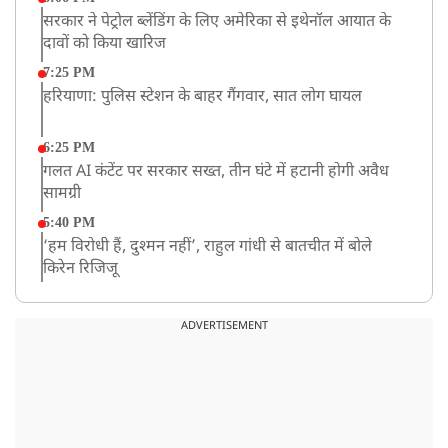
सरकार ने पेट्रोल ब्लेंडिंग के लिए अमेरिका से इथेनॉल आयात के
दावों को किया खारिज
7:25 PM
हरियाणा: पुलिस स्टेशन के बाहर गैंगवार, सात लोग घायल
6:25 PM
गलत AI कंटेंट पर सरकार सख्त, तीन घंटे में हटानी होगी अवैध
सामग्री
5:40 PM
‘हम विरोधी हैं, दुश्मन नहीं’, राहुल गांधी से बातचीत में बोले
किरेन रिजिजू
4:42 PM
झारखंड के छात्रों को CJP का समर्थन, रांची पहुंच रहा CJP का
ADVERTISEMENT
एक दल
12:57 PM
बॉम्बे हाईकोर्ट ने यौन उत्पीड़न मामले में तहलका के पूर्व एडिटर
तरुण तेजपाल को दोषी ठहराया
12:47 PM