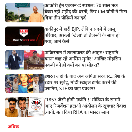
काकोरी ट्रेन एक्शन-डे स्पेशल: 70 साल तक
बेबस रही शहीद की धरती, फिर CM योगी ने मिटा
दिया तीन पीढ़ियों का दर्द
बांकीपुर में हारी BJP, लेकिन सदमे में लालू
परिवार, असली ‘खेला’ तो तेजस्वी के साथ हो
गया, जानें कैसे
पाकिस्तान में तख्तापलट की आहट? राष्ट्रपति
बनना चाह रहे आसिम मुनीर! आखिर मोहसिन
नकवी को ही क्यों बनाया मोहरा?
इशरत जहां के बाद अब अर्पिता सरकार...जैश के
रडार पर सुवेंदु, मोदी स्टाइल टार्गेट करने की
प्लानिंग, STF का बड़ा एक्शन!
'1857 जैसी होगी 'क्रांति'!' मीडिया के सामने
आए रिजर्वेशन हटाओ आंदोलन के सूत्रधार वेदांश
त्यागी, बता दिया RHA का मास्टरप्लान
अधिक