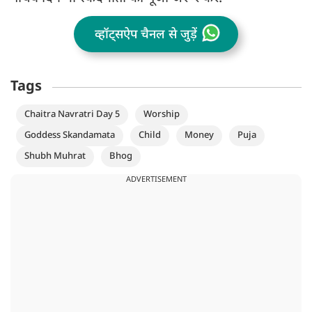
व्हॉट्सऐप चैनल से जुड़ें
Tags
Chaitra Navratri Day 5
Worship
Goddess Skandamata
Child
Money
Puja
Shubh Muhrat
Bhog
ADVERTISEMENT