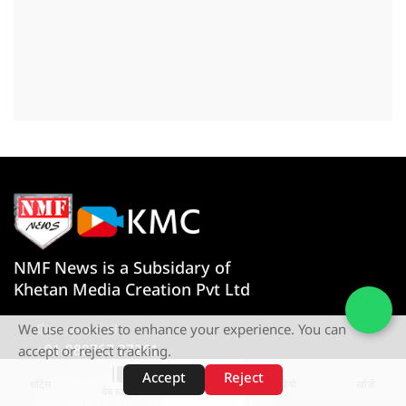
NMF News is a Subsidary of
Khetan Media Creation Pvt Ltd
Give us a Call
We use cookies to enhance your experience. You can
+91-080767 27261
accept or reject tracking.
Accept
Reject
Visit Our Office
शॉर्ट्स
होम
वीडियो
खोजें
वेब स्टोरीज़
D-4 1st Floor, Sector 10, Noida,