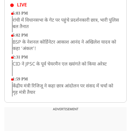
LIVE
5:03 PM
रांची में विधानसभा के गेट पर पहुंचे प्रदर्शनकारी छात्र, भारी पुलिस
बल तैनात
5:02 PM
BSP के नेशनल कोर्डिनेटर आकाश आनंद ने अखिलेश यादव को
कहा ‘अंकल’!
2:31 PM
CID ने JPSC के पूर्व चेयरमैन एल ख्यांगते को किया अरेस्ट
1:59 PM
केंद्रीय मंत्री रिजिजू ने कहा छात्र आंदोलन पर संसद में चर्चा को
गृह मंत्री तैयार
1:54 PM
अभिषेक बनर्जी को आंखों के इलाज के लिए विदेश जाने की
ADVERTISEMENT
इजाजत, SC ने लगाईं ये शर्तें!
1:40 PM
रांची: झारखंड विधानसभा परिसर में घुसे छात्र प्रदर्शनकारी,