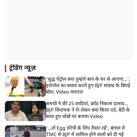
पुलिस ने किया लाठीचार्ज
1:33 PM
संसद में फिर हंगामा, कार्यवाही स्थगित, नहीं चल सका प्रश्नकाल
12:43 PM
रांची प्रदर्शन: विधानसभा के बेहद करीब पहुंचे छात्र, वाटर कैनन
का हुआ इस्तेमाल
12:18 PM
ट्रेंडिंग न्यूज़
झारखंड विधानसभा के करीब पहुंचे छात्र प्रदर्शनकारी, तार वाले
बैरिकेड उखाड़े
‘शुद्ध पेट्रोल क्या तुम्हारे बाप के घर से आएगा…’,
11:24 AM
इथेनॉल का बचाव करते हुए BJP सांसद के बिगड़े
दिल्ली में AAP विधायक अजय दत्त के दक्षिणपुरी स्थित दफ़्तर के
बोल, Video वायरल
बाहर BJP का प्रदर्शन
समधी ने की 25 शादियां, फ्रॉड निकला दामाद…
BJP विधायक ने रो-रोकर बयां किया दर्द, बेटी के
साथ हुए धोखे पर बनाया Video
'...तो Egg थेरेपी के लिए तैयार रहें', बंगाल में
TMC से BJP में शामिल होने वालों को दी गई