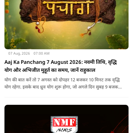
07 Aug, 2026
07:00 AM
Aaj Ka Panchang 7 August 2026: नवमी तिथि, वृद्धि
योग और अभिजीत मुहूर्त का समय, जानें राहुकाल
योग की बात करें तो 7 अगस्त को दोपहर 12 बजकर 10 मिनट तक वृद्धि
योग रहेगा. इसके बाद ध्रुव योग शुरू होगा, जो अगले दिन सुबह 9 बजकर
1 मिनट तक रहेगा. वृद्धि योग को उन्नति और तरक्की से जुड़ा माना जाता
है, जबकि ध्रुव योग मजबूती का संकेत देता है.