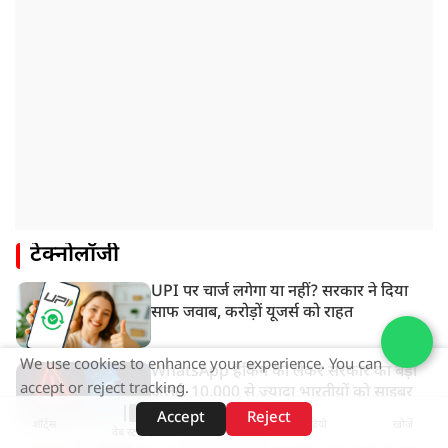
टेक्नोलॉजी
UPI पर चार्ज लगेगा या नहीं? सरकार ने दिया
साफ जवाब, करोड़ों यूजर्स को राहत
We use cookies to enhance your experience. You can
WhatsApp हैकिंग को लेकर सरकार का बड़ा
accept or reject tracking.
अलर्ट, 10,000 से ज्यादा भारतीयों को साइबर
हमले से बचाया गया
Accept
Reject
शॉर्ट्स
होम
वीडियो
खोजें
वेब स्टोरीज़