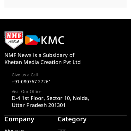
NMF News is a Subsidary of
Khetan Media Creation Pvt Ltd
Give us a Call
+91-080767 27261
Visit Our Office
D-4 1st Floor, Sector 10, Noida,
Uttar Pradesh 201301
Company
Category