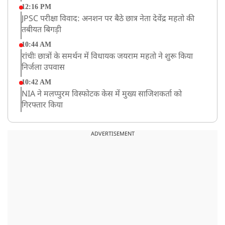
12:16 PM
JPSC परीक्षा विवाद: अनशन पर बैठे छात्र नेता देवेंद्र महतो की
तबीयत बिगड़ी
10:44 AM
रांचीः छात्रों के समर्थन में विधायक जयराम महतो ने शुरू किया
निर्जला उपवास
10:42 AM
NIA ने मलप्पुरम विस्फोटक केस में मुख्य साजिशकर्ता को
गिरफ्तार किया
8:26 AM
PM मोदी को आया अमेरिकी उपराष्ट्रपति जेडी वेंस का फोन,
ADVERTISEMENT
रणनीतिक मुद्दों पर हुई बात
8:23 AM
रांची: छात्रों और झारखंड सरकार के बीच आज होगी तीसरे दौर
की बातचीत
8:22 AM
देशभर में आज से 'हर घर तिरंगा' अभियान, सीएम योगी लखनऊ
में करेंगे यात्रा का शुभारंभ