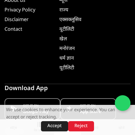
About us
न्यूज
Privacy Policy
राज्य
Disclaimer
एक्सक्लूसिव
Contact
यूटीलिटी
खेल
मनोरंजन
धर्म ज्ञान
यूटीलिटी
Download App
GET IT ON
GET IT ON
We use cookies to enhance your experience. You can
Google Play
App Store
accept or reject tracking.
Accept
Reject
शॉर्ट्स
होम
वीडियो
खोजें
वेब स्टोरीज़
Follow us