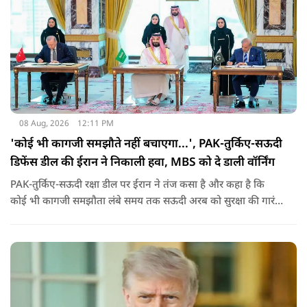
08 Aug, 2026
12:11 PM
'कोई भी कागजी समझौते नहीं बचाएगा...', PAK-तुर्किए-सऊदी
डिफेंस डील की ईरान ने निकाली हवा, MBS को दे डाली वॉर्निंग
PAK-तुर्किए-सऊदी रक्षा डील पर ईरान ने तंज कसा है और कहा है कि
कोई भी कागजी समझौता लंबे समय तक सऊदी अरब को सुरक्षा की गारंटी
नहीं दे सकता. इतना ही नहीं रियाद को ये भी चेतावनी दी कि जैसे उसके
हमलों से अमेरिका भी नहीं बचा सका वैसे ही ये डील कुछ नहीं कर पाएगी.