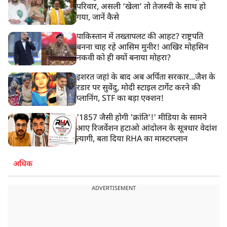
परिवार, असली ‘खेला’ तो तेजस्वी के साथ हो
गया, जानें कैसे
पाकिस्तान में तख्तापलट की आहट? राष्ट्रपति
बनना चाह रहे आसिम मुनीर! आखिर मोहसिन
नकवी को ही क्यों बनाया मोहरा?
इशरत जहां के बाद अब अर्पिता सरकार...जैश के
रडार पर सुवेंदु, मोदी स्टाइल टार्गेट करने की
प्लानिंग, STF का बड़ा एक्शन!
'1857 जैसी होगी 'क्रांति'!' मीडिया के सामने
आए रिजर्वेशन हटाओ आंदोलन के सूत्रधार वेदांश
त्यागी, बता दिया RHA का मास्टरप्लान
अधिक
ADVERTISEMENT