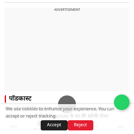
ADVERTISEMENT
पॉडकास्ट
सेना को गाली देने वालों पर भड़के पूर्व Air Commodore,
We use cookies to enhance your experience. You can
Abhinandan से लेकर Pakistan के डर की खोली पोल!
accept or reject tracking.
Accept
Reject
शॉर्ट्स
होम
वीडियो
खोजें
वेब स्टोरीज़
ADVERTISEMENT