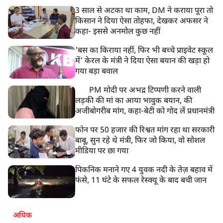
3 साल से अटका था काम, DM ने कराया पूरा तो
8:19 AM
किसान ने दिया ऐसा तोहफा, देखकर अफसर ने
PM मोदी आज IIT दिल्ली के दीक्षांत समारोह में शामिल होंगे
कहा- इससे अनमोल कुछ नहीं
'बस का किराया नहीं, फिर भी बच्चे प्राइवेट स्कूल
में' केरल के मंत्री ने दिया ऐसा बयान की खड़ा हो
गया बड़ा बवाल
PM मोदी पर अभद्र टिप्पणी करने वाली
लड़की की मां का आया भावुक बयान, की
अजीबोगरीब मांग, कहा-बेटी को गोद लें प्रधानमंत्री
फोन पर 50 हजार की रिश्वत मांग रहा था सरकारी
बाबू, सुन रहे थे मंत्री, फिर जो किया, वो सोशल
मीडिया पर छा गया
पिकनिक मनाने गए 4 युवक नदी के तेज़ बहाव में
फंसे, 11 घंटे के सफल रेस्क्यू के बाद बची जान
अधिक