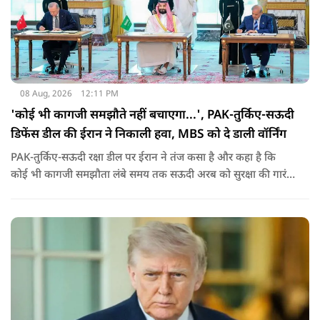
08 Aug, 2026
12:11 PM
'कोई भी कागजी समझौते नहीं बचाएगा...', PAK-तुर्किए-सऊदी
डिफेंस डील की ईरान ने निकाली हवा, MBS को दे डाली वॉर्निंग
PAK-तुर्किए-सऊदी रक्षा डील पर ईरान ने तंज कसा है और कहा है कि
कोई भी कागजी समझौता लंबे समय तक सऊदी अरब को सुरक्षा की गारंटी
नहीं दे सकता. इतना ही नहीं रियाद को ये भी चेतावनी दी कि जैसे उसके
हमलों से अमेरिका भी नहीं बचा सका वैसे ही ये डील कुछ नहीं कर पाएगी.