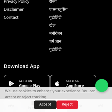
Privacy Policy
राज्य
Disclaimer
एक्सक्लूसिव
Contact
यूटीलिटी
खेल
मनोरंजन
धर्म ज्ञान
यूटीलिटी
Download App
GET IT ON
GET IT ON
Google Play
App Store
We use cookies to enhance your experience. You can
accept or reject tracking.
Follow us
Accept
Reject
शॉर्ट्स
होम
वीडियो
खोजें
वेब स्टोरीज़