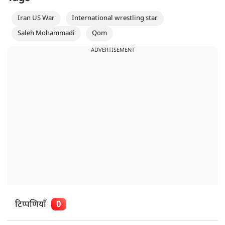
Iran US War
International wrestling star
Saleh Mohammadi
Qom
ADVERTISEMENT
टिप्पणियाँ
0