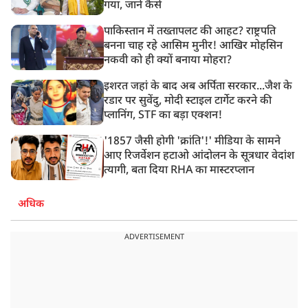
गया, जानें कैसे
पाकिस्तान में तख्तापलट की आहट? राष्ट्रपति
बनना चाह रहे आसिम मुनीर! आखिर मोहसिन
नकवी को ही क्यों बनाया मोहरा?
इशरत जहां के बाद अब अर्पिता सरकार...जैश के
रडार पर सुवेंदु, मोदी स्टाइल टार्गेट करने की
प्लानिंग, STF का बड़ा एक्शन!
'1857 जैसी होगी 'क्रांति'!' मीडिया के सामने
आए रिजर्वेशन हटाओ आंदोलन के सूत्रधार वेदांश
त्यागी, बता दिया RHA का मास्टरप्लान
अधिक
ADVERTISEMENT