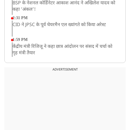
BSP के नेशनल कोर्डिनेटर आकाश आनंद ने अखिलेश यादव को
कहा ‘अंकल’!
2:31 PM
CID ने JPSC के पूर्व चेयरमैन एल ख्यांगते को किया अरेस्ट
1:59 PM
केंद्रीय मंत्री रिजिजू ने कहा छात्र आंदोलन पर संसद में चर्चा को
गृह मंत्री तैयार
1:54 PM
अभिषेक बनर्जी को आंखों के इलाज के लिए विदेश जाने की
ADVERTISEMENT
इजाजत, SC ने लगाईं ये शर्तें!
1:40 PM
रांची: झारखंड विधानसभा परिसर में घुसे छात्र प्रदर्शनकारी,
पुलिस ने किया लाठीचार्ज
1:33 PM
संसद में फिर हंगामा, कार्यवाही स्थगित, नहीं चल सका प्रश्नकाल
12:43 PM