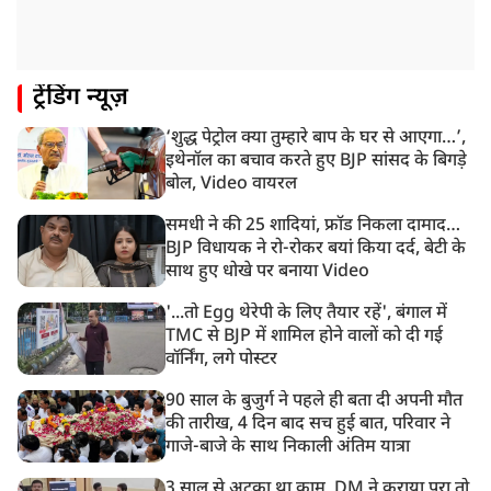
रांची प्रदर्शन: विधानसभा के बेहद करीब पहुंचे छात्र, वाटर कैनन
का हुआ इस्तेमाल
12:18 PM
ट्रेंडिंग न्यूज़
झारखंड विधानसभा के करीब पहुंचे छात्र प्रदर्शनकारी, तार वाले
बैरिकेड उखाड़े
‘शुद्ध पेट्रोल क्या तुम्हारे बाप के घर से आएगा…’,
11:24 AM
इथेनॉल का बचाव करते हुए BJP सांसद के बिगड़े
दिल्ली में AAP विधायक अजय दत्त के दक्षिणपुरी स्थित दफ़्तर के
बोल, Video वायरल
बाहर BJP का प्रदर्शन
समधी ने की 25 शादियां, फ्रॉड निकला दामाद…
BJP विधायक ने रो-रोकर बयां किया दर्द, बेटी के
साथ हुए धोखे पर बनाया Video
'...तो Egg थेरेपी के लिए तैयार रहें', बंगाल में
TMC से BJP में शामिल होने वालों को दी गई
वॉर्निंग, लगे पोस्टर
90 साल के बुजुर्ग ने पहले ही बता दी अपनी मौत
की तारीख, 4 दिन बाद सच हुई बात, परिवार ने
गाजे-बाजे के साथ निकाली अंतिम यात्रा
3 साल से अटका था काम, DM ने कराया पूरा तो