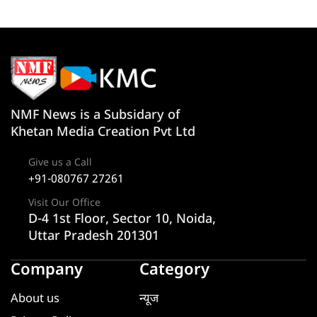
NMF News is a Subsidary of
Khetan Media Creation Pvt Ltd
Give us a Call
+91-080767 27261
Visit Our Office
D-4 1st Floor, Sector 10, Noida,
Uttar Pradesh 201301
Company
Category
About us
न्यूज