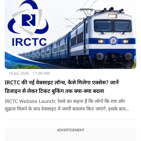
16 Jul, 2026
11:00 AM
IRCTC की नई वेबसाइट लॉन्च, कैसे मिलेगा एक्सेस? जानें
डिजाइन से लेकर टिकट बुकिंग तक क्या-क्या बदला
IRCTC Website Launch: रेलवे का कहना हैं कि लोगों कि राय और
सुझाव मिलने के बाद वेबसाइट में जरुरी बदलाव किए जाएंगे. इसके बाद
यही नया पोर्टल सभी यात्रियों के लिए पूरी तरह लॉन्च कर दिया जाएगा. नई
वेबसाइट का मकसद सिर्फ इसका लुक बदलना नहीं हैं, बल्कि टिकट
ADVERTISEMENT
बुकिंग को पहले से ज्यादा आसान तेज और बिना परेशानी वाला बनाना हैं.