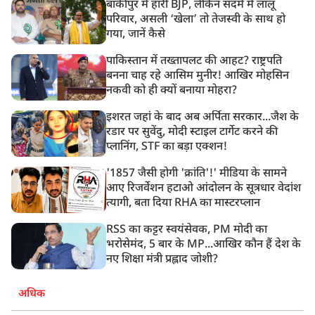
बांकीपुर में हारी BJP, लेकिन सदमे में लालू
परिवार, असली ‘खेला’ तो तेजस्वी के साथ हो
गया, जानें कैसे
पाकिस्तान में तख्तापलट की आहट? राष्ट्रपति
बनना चाह रहे आसिम मुनीर! आखिर मोहसिन
नकवी को ही क्यों बनाया मोहरा?
इशरत जहां के बाद अब अर्पिता सरकार...जैश के
रडार पर सुवेंदु, मोदी स्टाइल टार्गेट करने की
प्लानिंग, STF का बड़ा एक्शन!
'1857 जैसी होगी 'क्रांति'!' मीडिया के सामने
आए रिजर्वेशन हटाओ आंदोलन के सूत्रधार वेदांश
त्यागी, बता दिया RHA का मास्टरप्लान
RSS का कट्टर स्वयंसेवक, PM मोदी का
भरोसेमंद, 5 बार के MP...आखिर कौन हैं देश के
नए शिक्षा मंत्री प्रह्लाद जोशी?
अधिक