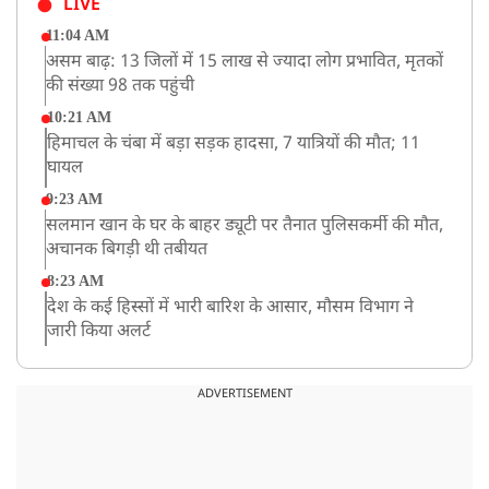
LIVE
11:04 AM
असम बाढ़: 13 जिलों में 15 लाख से ज्यादा लोग प्रभावित, मृतकों
की संख्या 98 तक पहुंची
10:21 AM
हिमाचल के चंबा में बड़ा सड़क हादसा, 7 यात्रियों की मौत; 11
घायल
9:23 AM
सलमान खान के घर के बाहर ड्यूटी पर तैनात पुलिसकर्मी की मौत,
अचानक बिगड़ी थी तबीयत
8:23 AM
देश के कई हिस्सों में भारी बारिश के आसार, मौसम विभाग ने
जारी किया अलर्ट
8:20 AM
भारत समेत 5 देशों पर 100% टैरिफ
ADVERTISEMENT
8:19 AM
PM मोदी आज IIT दिल्ली के दीक्षांत समारोह में शामिल होंगे