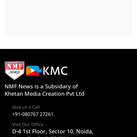
NMF News is a Subsidary of
Khetan Media Creation Pvt Ltd
Give us a Call
+91-080767 27261
Visit Our Office
D-4 1st Floor, Sector 10, Noida,