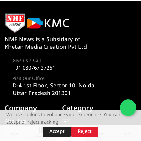
NMF News is a Subsidary of
Khetan Media Creation Pvt Ltd
Give us a Call
+91-080767 27261
Visit Our Office
D-4 1st Floor, Sector 10, Noida,
Uttar Pradesh 201301
Company
Category
We use cookies to enhance your experience. You can
About us
न्यूज
accept or reject tracking.
Privacy Policy
राज्य
Accept
Reject
शॉर्ट्स
होम
वीडियो
खोजें
वेब स्टोरीज़