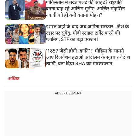
पाकिस्तान में तख्तापलट की आहट? राष्ट्रपति
बनना चाह रहे आसिम मुनीर! आखिर मोहसिन
नकवी को ही क्यों बनाया मोहरा?
इशरत जहां के बाद अब अर्पिता सरकार...जैश के
रडार पर सुवेंदु, मोदी स्टाइल टार्गेट करने की
प्लानिंग, STF का बड़ा एक्शन!
'1857 जैसी होगी 'क्रांति'!' मीडिया के सामने
आए रिजर्वेशन हटाओ आंदोलन के सूत्रधार वेदांश
त्यागी, बता दिया RHA का मास्टरप्लान
अधिक
ADVERTISEMENT