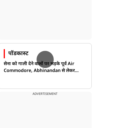
यूटीलिटी
यूटीलिटी
पॉडकास्ट
पटना से दिल्ली सिर्फ 4 घंटे
PhonePe यूजर्स ध्यान दें!
1 मिनट में", रेल मंत्री अश्विनी
क्या आपके बैंक खाते से भी
सेना को गाली देने वालों पर भड़के पूर्व Air
ैष्णव ने बिहार की जनता को
कट सकता है Inactivity
Commodore, Abhinandan से लेकर
ी गुड न्यूज
Charge? जानिए पूरा सच
Pakistan के डर की खोली पोल!
ADVERTISEMENT