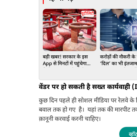
यूटीलिटी
बड़ी खबर! सरकार के इस
करोड़ों की नौकरी के
App से मिनटों में पहुंचेगा
‘दिल’ का भी इंतजाम,
सिलेंडर, अब जारी रहेगी
रहना-खाना और गर्लफ्र
लगातार सप्लाई, LPG को
बॉयफ्रेंड की गारंटी
लेकर बड़ा अपडेट
वेंडर पर हो सकती है सख्त कार्यवाह
कुछ दिन पहले ही सोशल मीडिया पर रेलवे क
बवाल तक हो गए है। यहां तक की मारपीट तक ह
क़ानूनी करवाई करनी चाहिए।
व्हॉ