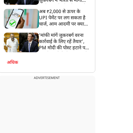
ज़ुकरबर्ग ने भारत से मांगी
माफ़ी, गलती भी स्वीकार की
अब ₹2,000 से ऊपर के
UPI पेमेंट पर लग सकता है
चार्ज, आम आदमी पर क्या
होगा असर?
‘मांफी मांगें जुकरबर्ग वरना
कार्रवाई के लिए रहें तैयार’,
PM मोदी की पोस्ट हटाने पर
संसदीय समिति ने Meta को
लगाई फटकार
अधिक
ADVERTISEMENT