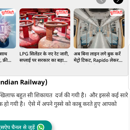
यूटीलिटी
यूटीलिटी
यूटीलिटी
 साथ
LPG सिलेंडर के नए रेट जारी,
अब बिना लाइन लगे बुक करें
"
 फ्री
सप्लाई पर सरकार का बड़ा
मेट्रो टिकट, Rapido लेकर
4
ेंड -
अपडेट, जानें आपके शहर में
आया नई सुविधा
व
क्या है भाव
द
ी (Indian Railway)
े खिलाफ बहुत सी शिकायत दर्ज की गयी है। और इससे कई सारे
ो गयी है। ऐसे में अपने गुस्से को काबू करते हुए आपको
ट्सऐप चैनल से जुड़ें