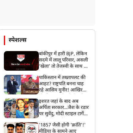
स्पेशल्स
बांकीपुर में हारी BJP, लेकिन
सदमे में लालू परिवार, असली
‘खेला’ तो तेजस्वी के साथ हो
गया, जानें कैसे
पाकिस्तान में तख्तापलट की
आहट? राष्ट्रपति बनना चाह
रहे आसिम मुनीर! आखिर
मोहसिन नकवी को ही क्यों
इशरत जहां के बाद अब
बनाया मोहरा?
अर्पिता सरकार...जैश के रडार
पर सुवेंदु, मोदी स्टाइल टार्गेट
करने की प्लानिंग, STF का
'1857 जैसी होगी 'क्रांति'!'
बड़ा एक्शन!
मीडिया के सामने आए