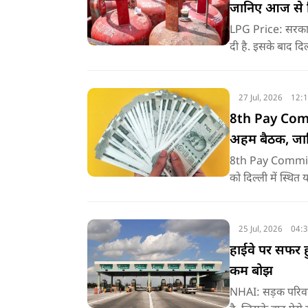
जानिए आज से 
LPG Price: सरकारी
दी है. इसके बाद दिल
27 Jul, 2026
12:
8th Pay Commi
अहम बैठक, जानिए
8th Pay Commissi
को दिल्ली में स्थित 
महासंघों और यूनियनो
25 Jul, 2026
04:
हाईवे पर सफर 
कम बोझ
NHAI: सड़क परिवहन ए