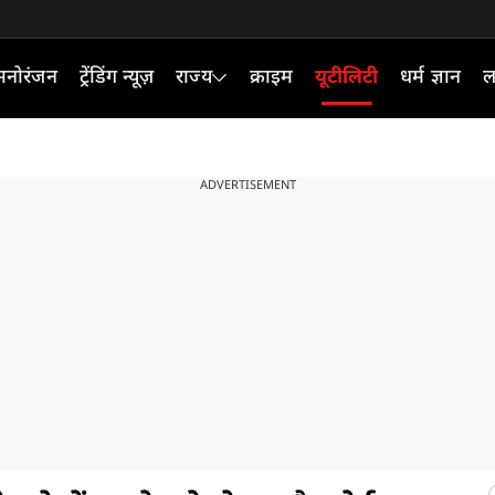
मनोरंजन
ट्रेंडिंग न्यूज़
राज्य
क्राइम
यूटीलिटी
धर्म ज्ञान
ल
ADVERTISEMENT