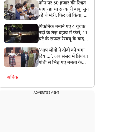
फोन पर 50 हजार की रिश्वत
बेटी को गोद लें प्रधानमंत्री
मांग रहा था सरकारी बाबू, सुन
रहे थे मंत्री, फिर जो किया, वो
सोशल मीडिया पर छा गया
पिकनिक मनाने गए 4 युवक
नदी के तेज़ बहाव में फंसे, 11
घंटे के सफल रेस्क्यू के बाद
बची जान
‘आप लोगों ने दीदी को भगा
दिया…’, जब संसद में प्रियंका
गांधी से भिड़ गए ममता के
सांसद, देखें दिलचस्प Video
अधिक
ADVERTISEMENT