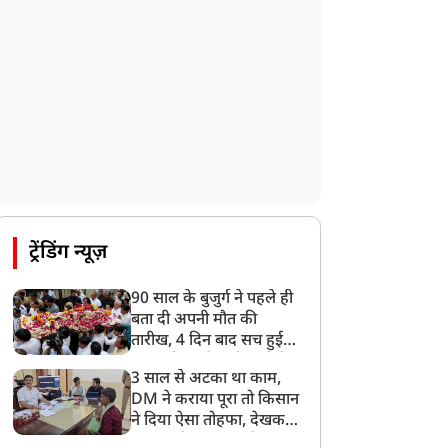
देशभर में आज से 'हर घर तिरंगा' अभियान,
सीएम योगी लखनऊ में करेंगे यात्रा का शुभारंभ
8:21 AM
गाज़ियाबाद में मुठभेड़, 3 ड्रग तस्कर गिरफ्तार,
21 किलो गांजा बरामद
ट्रेंडिंग न्यूज़
90 साल के बुजुर्ग ने पहले ही
बता दी अपनी मौत की
तारीख, 4 दिन बाद सच हुई
बात, परिवार ने गाजे-बाजे के
3 साल से अटका था काम,
साथ निकाली अंतिम यात्रा
DM ने कराया पूरा तो किसान
ने दिया ऐसा तोहफा, देखकर
अफसर ने कहा- इससे