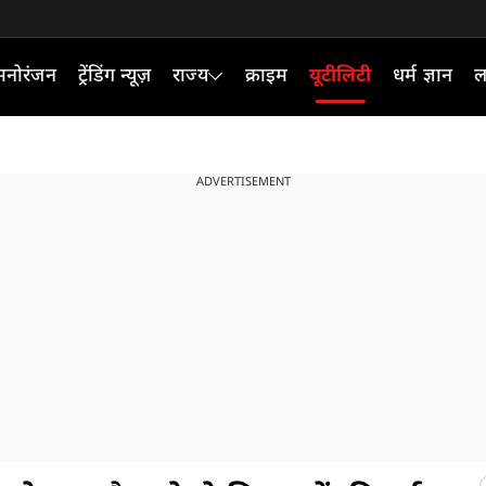
मनोरंजन
ट्रेंडिंग न्यूज़
राज्य
क्राइम
यूटीलिटी
धर्म ज्ञान
ल
ADVERTISEMENT