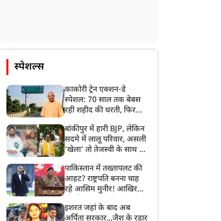
स्पेशल्स
काकोरी ट्रेन एक्शन-डे
स्पेशल: 70 साल तक बेबस
रही शहीद की धरती, फिर
CM योगी ने मिटा दिया तीन
बांकीपुर में हारी BJP, लेकिन
पीढ़ियों का दर्द
सदमे में लालू परिवार, असली
‘खेला’ तो तेजस्वी के साथ हो
गया, जानें कैसे
पाकिस्तान में तख्तापलट की
आहट? राष्ट्रपति बनना चाह
रहे आसिम मुनीर! आखिर
मोहसिन नकवी को ही क्यों
इशरत जहां के बाद अब
बनाया मोहरा?
अर्पिता सरकार...जैश के रडार