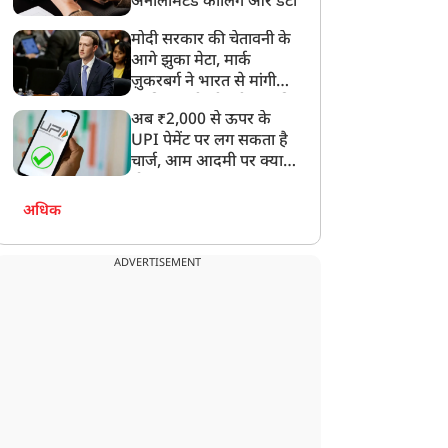
अनलिमिटेड कॉलिंग और डेटा
मोदी सरकार की चेतावनी के
आगे झुका मेटा, मार्क
ज़ुकरबर्ग ने भारत से मांगी
माफ़ी, गलती भी स्वीकार की
अब ₹2,000 से ऊपर के
UPI पेमेंट पर लग सकता है
चार्ज, आम आदमी पर क्या
होगा असर?
अधिक
ADVERTISEMENT