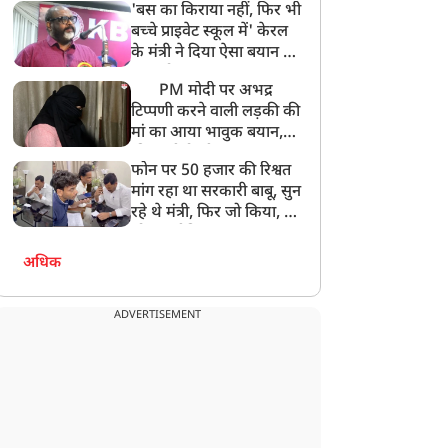
'बस का किराया नहीं, फिर भी
अनमोल कुछ नहीं
बच्चे प्राइवेट स्कूल में' केरल
के मंत्री ने दिया ऐसा बयान की
खड़ा हो गया बड़ा बवाल
PM मोदी पर अभद्र
टिप्पणी करने वाली लड़की की
मां का आया भावुक बयान,
की अजीबोगरीब मांग, कहा-
फोन पर 50 हजार की रिश्वत
बेटी को गोद लें प्रधानमंत्री
मांग रहा था सरकारी बाबू, सुन
रहे थे मंत्री, फिर जो किया, वो
सोशल मीडिया पर छा गया
अधिक
ADVERTISEMENT