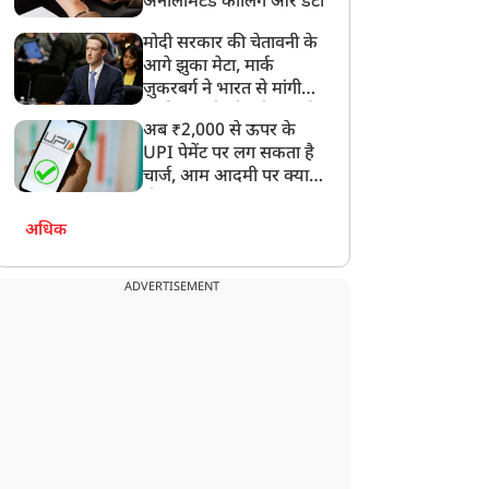
अनलिमिटेड कॉलिंग और डेटा
मोदी सरकार की चेतावनी के
आगे झुका मेटा, मार्क
ज़ुकरबर्ग ने भारत से मांगी
माफ़ी, गलती भी स्वीकार की
अब ₹2,000 से ऊपर के
UPI पेमेंट पर लग सकता है
चार्ज, आम आदमी पर क्या
होगा असर?
अधिक
ADVERTISEMENT
यूटीलिटी
यूटीलिटी