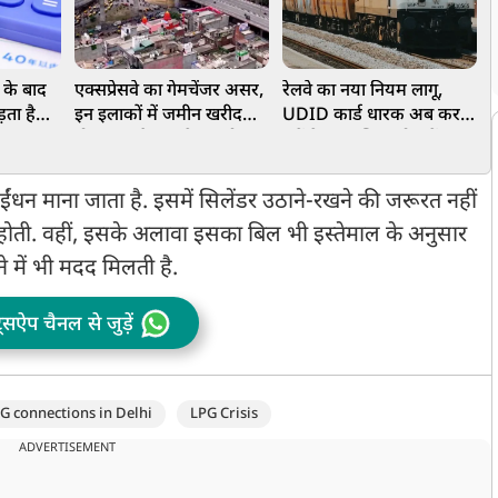
 के बाद
एक्सप्रेसवे का गेमचेंजर असर,
रेलवे का नया नियम लागू,
L
़ता है
इन इलाकों में जमीन खरीदना
UDID कार्ड धारक अब कर
D
हो सकता है फायदे का सौदा
सकेंगे अनारक्षित कोच में यात्रा
ब
च
न माना जाता है. इसमें सिलेंडर उठाने-रखने की जरूरत नहीं
 होती. वहीं, इसके अलावा इसका बिल भी इस्तेमाल के अनुसार
 में भी मदद मिलती है.
ट्सऐप चैनल से जुड़ें
G connections in Delhi
LPG Crisis
ADVERTISEMENT