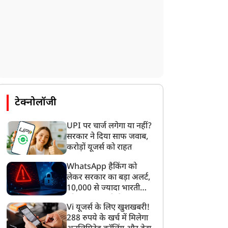
टेक्नोलॉजी
UPI पर चार्ज लगेगा या नहीं?
सरकार ने दिया साफ जवाब,
करोड़ों यूजर्स को राहत
WhatsApp हैकिंग को
लेकर सरकार का बड़ा अलर्ट,
10,000 से ज्यादा भारतीयों
को साइबर हमले से बचाया
Vi यूजर्स के लिए खुशखबरी!
गया
288 रुपये के खर्च में मिलेगा