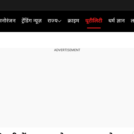
मनोरंजन
ट्रेंडिंग न्यूज़
राज्य
क्राइम
यूटीलिटी
धर्म ज्ञान
ल
ADVERTISEMENT