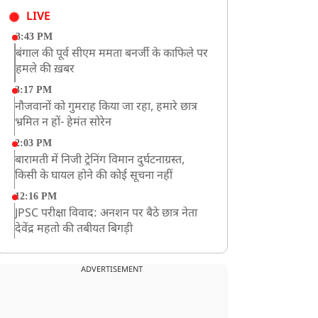
LIVE
3:43 PM
बंगाल की पूर्व सीएम ममता बनर्जी के काफिले पर
हमले की ख़बर
3:17 PM
नौजवानों को गुमराह किया जा रहा, हमारे छात्र
भ्रमित न हों- हेमंत सोरेन
2:03 PM
बारामती में निजी ट्रेनिंग विमान दुर्घटनाग्रस्त,
किसी के घायल होने की कोई सूचना नहीं
12:16 PM
JPSC परीक्षा विवाद: अनशन पर बैठे छात्र नेता
देवेंद्र महतो की तबीयत बिगड़ी
10:44 AM
रांचीः छात्रों के समर्थन में विधायक जयराम महतो
ADVERTISEMENT
ने शुरू किया निर्जला उपवास
10:42 AM