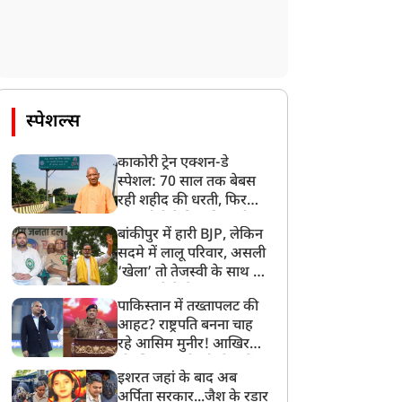
PG के दाम से परेशान?
DMRC की चेतावनी, मेट्रो
ME से सस्ता होगा खाना
यात्रियों के लिए अलर्ट, बदल
नाना, नहीं बदलना पड़ेगा
गया है इस स्टेशन का रूट
स्पेशल्स
ूल्हा
काकोरी ट्रेन एक्शन-डे
स्पेशल: 70 साल तक बेबस
रही शहीद की धरती, फिर
CM योगी ने मिटा दिया तीन
बांकीपुर में हारी BJP, लेकिन
पीढ़ियों का दर्द
सदमे में लालू परिवार, असली
‘खेला’ तो तेजस्वी के साथ हो
गया, जानें कैसे
पाकिस्तान में तख्तापलट की
आहट? राष्ट्रपति बनना चाह
रहे आसिम मुनीर! आखिर
मोहसिन नकवी को ही क्यों
इशरत जहां के बाद अब
बनाया मोहरा?
अर्पिता सरकार...जैश के रडार