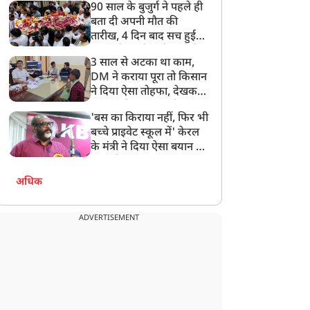
90 साल के बुजुर्ग ने पहले ही
बता दी अपनी मौत की
तारीख, 4 दिन बाद सच हुई
बात, परिवार ने गाजे-बाजे के
3 साल से अटका था काम,
साथ निकाली अंतिम यात्रा
DM ने कराया पूरा तो किसान
ने दिया ऐसा तोहफा, देखकर
अफसर ने कहा- इससे
'बस का किराया नहीं, फिर भी
अनमोल कुछ नहीं
बच्चे प्राइवेट स्कूल में' केरल
के मंत्री ने दिया ऐसा बयान की
खड़ा हो गया बड़ा बवाल
अधिक
ADVERTISEMENT