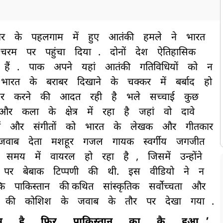
ीर
के
पहलगाम
में
हुए
आतंकी
हमले
ने
भारत
चरम
पर
पहुंचा
दिया
.
दोनों
देश
ऐतिहासिक
हैं
.
पाक
अपने
यहां
आतंकी
गतिविधियों
को
न
भारत
के
बराबर
दिखाने
के
चक्कर
में
बर्बाद
हो
यर
करने
की
आदत
रही
है
भले
सच्चाई
कुछ
और
कला
के
क्षेत्र
में
रहा
है
जहां
वो
दावे
ं
और
संगीतों
को
भारत
के
लेखक
और
गीतकार
जवाब
देता
मशहूर
गजल
गायक
स्वर्गीय
जगजीत
समय
में
वायरल
हो
रहा
है
,
जिसमें
उन्होंने
पर
बेबाक
टिप्पणी
की
थी.
इस
वीडियो
ने
न
कि
पाकिस्तान
की कथित
सांस्कृतिक
सर्वोच्चता
और
की
कोशिश
के
जवाब
के
तौर
पर
देखा
गया
.
म
है
फिर
पाकिस्तान
का
कै
हुआ
’