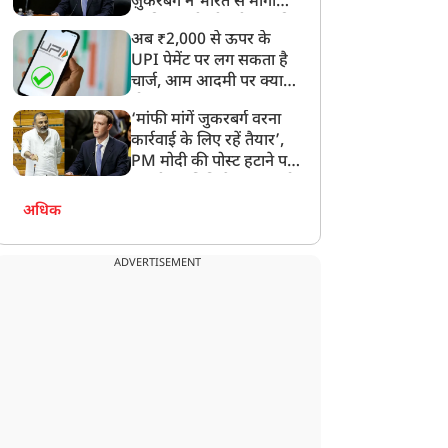
ज़ुकरबर्ग ने भारत से मांगी
माफ़ी, गलती भी स्वीकार की
अब ₹2,000 से ऊपर के
UPI पेमेंट पर लग सकता है
चार्ज, आम आदमी पर क्या
होगा असर?
‘मांफी मांगें जुकरबर्ग वरना
कार्रवाई के लिए रहें तैयार’,
PM मोदी की पोस्ट हटाने पर
संसदीय समिति ने Meta को
लगाई फटकार
अधिक
ADVERTISEMENT