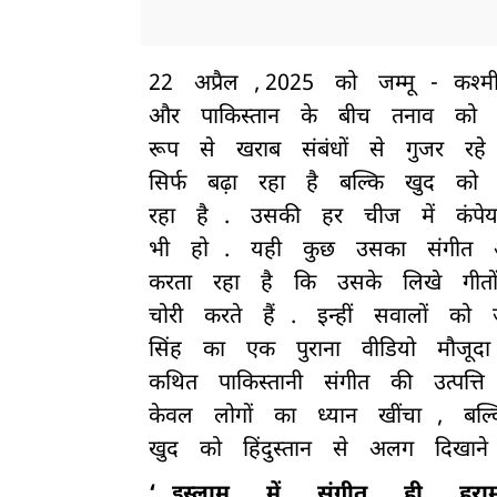
22
अप्रैल
, 2025
को
जम्मू
-
कश्म
और
पाकिस्तान
के
बीच
तनाव
को
रूप
से
खराब
संबंधों
से
गुजर
रहे
सिर्फ
बढ़ा
रहा
है
बल्कि
खुद
को
रहा
है
.
उसकी
हर
चीज
में
कंपे
भी
हो
.
यही
कुछ
उसका
संगीत
करता
रहा
है
कि
उसके
लिखे
गीतो
चोरी
करते
हैं
.
इन्हीं
सवालों
को
सिंह
का
एक
पुराना
वीडियो
मौजूदा
कथित
पाकिस्तानी
संगीत
की
उत्पत्ति
केवल
लोगों
का
ध्यान
खींचा
,
बल्
खुद
को
हिंदुस्तान
से
अलग
दिखाने
‘
इस्लाम
में
संगीत
ही
हरा