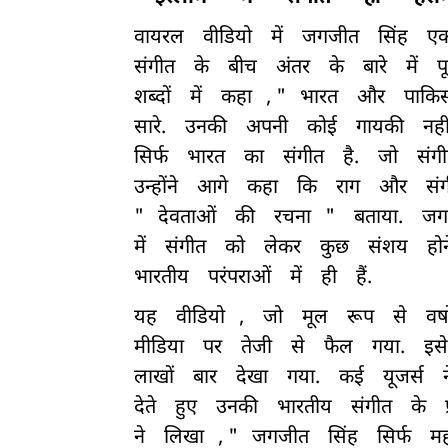
वायरल
वीडियो
में
जगजीत
सिंह
ए
संगीत
के
बीच
अंतर
के
बारे
में
प
शब्दों
में
कहा
, "
भारत
और
पाकिस
सारे.
उनकी
अपनी
कोई
गायकी
नही
सिर्फ
भारत
का
संगीत
है.
जो
संग
उन्होंने
आगे
कहा
कि
राग
और
सं
"
देवताओं
की
रचना
"
बताया.
जग
में
संगीत
को
लेकर
कुछ
संशय
होन
भारतीय
परंपराओं
में
ही
हैं.
यह
वीडियो
,
जो
मूल
रूप
से
वर्ष
मीडिया
पर
तेजी
से
फैल
गया.
इसे
लाखों
बार
देखा
गया.
कई
यूजर्स
देते
हुए
उनकी
भारतीय
संगीत
के
ने
लिखा
, "
जगजीत
सिंह
सिर्फ
म