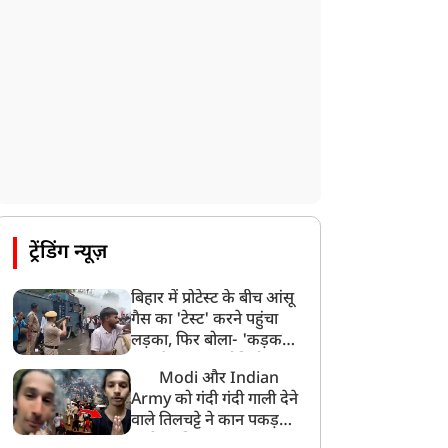
CBI का बड़ा खुलासा, NTA के एक्सपर्ट्स ने ही
लीक कराया NEET-UG का पेपर
8:19 AM
उत्तराखंड: हरिद्वार में गंगा उफान पर, जलस्तर में
बढ़ोतरी
8:18 AM
UP: लखनऊ में चलती कार में लगी आग, युवक
की जिंदा जलकर मौत
ट्रेंडिंग न्यूज़
बिहार में प्रोटेस्ट के बीच आंसू
गैस का 'टेस्ट' करने पहुंचा
लड़का, फिर बोला- 'कड़क
माल है Guys', वीडियो
Modi और Indian
वायरल
Army को गंदी गंदी गाली देने
वाले तिलचट्टे ने कान पकड़कर
मांगी माफी!