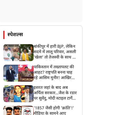
स्पेशल्स
बांकीपुर में हारी BJP, लेकिन
सदमे में लालू परिवार, असली
‘खेला’ तो तेजस्वी के साथ हो
गया, जानें कैसे
पाकिस्तान में तख्तापलट की
आहट? राष्ट्रपति बनना चाह
रहे आसिम मुनीर! आखिर
मोहसिन नकवी को ही क्यों
इशरत जहां के बाद अब
बनाया मोहरा?
अर्पिता सरकार...जैश के रडार
पर सुवेंदु, मोदी स्टाइल टार्गेट
करने की प्लानिंग, STF का
'1857 जैसी होगी 'क्रांति'!'
बड़ा एक्शन!
मीडिया के सामने आए