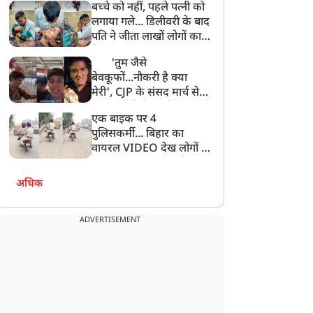
बच्चे को नहीं, पहले पत्नी को
लगाया गले... डिलीवरी के बाद
पति ने जीता लाखों लोगों का
दिल, VIDEO वायरल
'तुम जैसे
बेवकूफों...नौकरी है क्या
मेरी', CJP के संसद मार्च से
गायब रहे विजेता दहिया, छात्रों
एक बाइक पर 4
के सवाल पर मिला ये जवाब!
पुलिसकर्मी... बिहार का
वायरल VIDEO देख लोगों ने
पूछा-क्या इनका भी कटेगा
चालान?
अधिक
ADVERTISEMENT