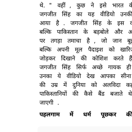
थे.
"
वहीं
,
कुछ
ने
इसे
भारत
क
जगजीत
सिंह
का
यह
वीडियो
उनक
आया
है
.
जगजीत
सिंह
के
इस
बल्कि
पाकिस्तान
के
बड़बोले
और
अ
पर
तगड़ा
तमाचा
है
,
जो
जान
ब
बल्कि
अपनी
मूल
पैदाइश
को
खारि
जोड़कर
दिखाने
की
कोशिश
करते
है
जगजीत
सिंह
सिर्फ
अच्छे
गायक
ही
उनका
ये
वीडियो
देख
आपका
सीना
की
उम्र
में
दुनिया
को
अलविदा
कह
पाकिस्तानियों
की
कैसे
बैंड
बजाते
थे
जाएगी
.
पहलगाम
में
धर्म
पूछकर
क