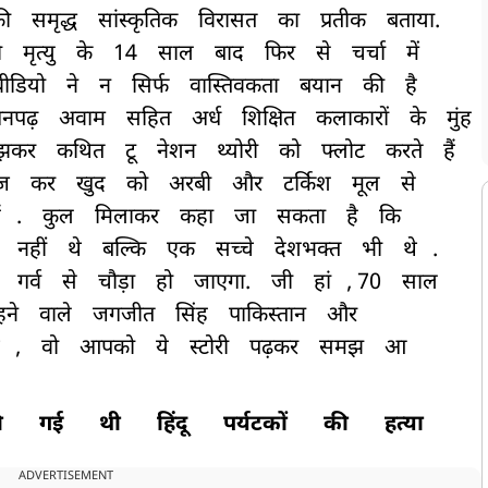
ी
समृद्ध
सांस्कृतिक
विरासत
का
प्रतीक
बताया.
ी
मृत्यु
के
14
साल
बाद
फिर
से
चर्चा
में
वीडियो
ने
न
सिर्फ
वास्तिवकता
बयान
की
है
नपढ़
अवाम
सहित
अर्ध
शिक्षित
कलाकारों
के
मुंह
ूझकर
कथित
टू
नेशन
थ्योरी
को
फ्लोट
करते
हैं
ज
कर
खुद
को
अरबी
और
टर्किश
मूल
से
ं
.
कुल
मिलाकर
कहा
जा
सकता
है
कि
नहीं
थे
बल्कि
एक
सच्चे
देशभक्त
भी
थे
.
गर्व
से
चौड़ा
हो
जाएगा.
जी
हां
, 70
साल
ने
वाले
जगजीत
सिंह
पाकिस्तान
और
,
वो
आपको
ये
स्टोरी
पढ़कर
समझ
आ
ी
गई
थी
हिंदू
पर्यटकों
की
हत्या
ADVERTISEMENT