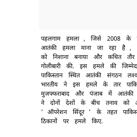
पहलगाम
हमला
,
जिसे
2008
के
आतंकी
हमला
माना
जा
रहा
है
,
को
निशाना
बनाया
और
कथित
तौर
गोलीबारी
की.
इस
हमले
की
जिम्मेद
पाकिस्तान
स्थित
आतंकी
संगठन
लश्
भारतीय
ने
इस
हमले
के
तार
पाकि
मुजफ्फराबाद
और
पंजाब
में
आतंकी
ने
दोनों
देशों
के
बीच
तनाव
को
'
ऑपरेशन
सिंदूर
'
के
तहत
पाकिस
ठिकानों
पर
हमले
किए.