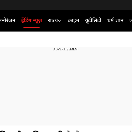
मनोरंजन
ट्रेंडिंग न्यूज़
राज्य
क्राइम
यूटीलिटी
धर्म ज्ञान
ल
ADVERTISEMENT