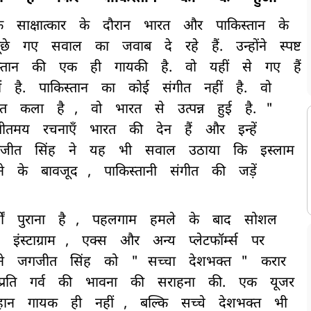
क
साक्षात्कार
के
दौरान
भारत
और
पाकिस्तान
के
ूछे
गए
सवाल
का
जवाब
दे
रहे
हैं.
उन्होंने
स्पष्ट
्तान
की
एक
ही
गायकी
है.
वो
यहीं
से
गए
हैं
ं
है.
पाकिस्तान
का
कोई
संगीत
नहीं
है.
वो
ीत
कला
है
,
वो
भारत
से
उत्पन्न
हुई
है.
"
गीतमय
रचनाएँ
भारत
की
देन
हैं
और
इन्हें
जीत
सिंह
ने
यह
भी
सवाल
उठाया
कि
इस्लाम
े
के
बावजूद
,
पाकिस्तानी
संगीत
की
जड़ें
ों
पुराना
है
,
पहलगाम
हमले
के
बाद
सोशल
इंस्टाग्राम
,
एक्स
और
अन्य
प्लेटफॉर्म्स
पर
ने
जगजीत
सिंह
को
"
सच्चा
देशभक्त
"
करार
प्रति
गर्व
की
भावना
की
सराहना
की.
एक
यूजर
हान
गायक
ही
नहीं
,
बल्कि
सच्चे
देशभक्त
भी