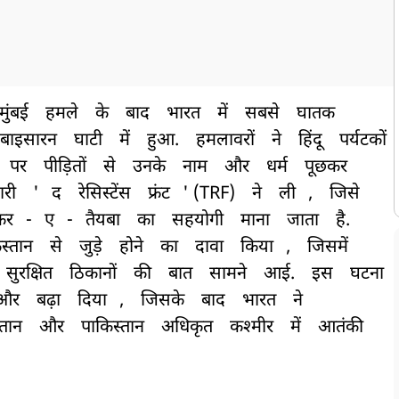
मुंबई
हमले
के
बाद
भारत
में
सबसे
घातक
बाइसारन
घाटी
में
हुआ.
हमलावरों
ने
हिंदू
पर्यटकों
पर
पीड़ितों
से
उनके
नाम
और
धर्म
पूछकर
ारी
'
द
रेसिस्टेंस
फ्रंट
' (TRF)
ने
ली
,
जिसे
कर
-
ए
-
तैयबा
का
सहयोगी
माना
जाता
है.
स्तान
से
जुड़े
होने
का
दावा
किया
,
जिसमें
सुरक्षित
ठिकानों
की
बात
सामने
आई.
इस
घटना
और
बढ़ा
दिया
,
जिसके
बाद
भारत
ने
्तान
और
पाकिस्तान
अधिकृत
कश्मीर
में
आतंकी