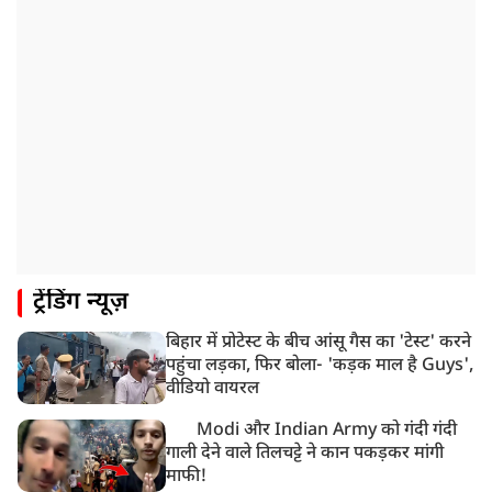
8:19 AM
उत्तराखंड: हरिद्वार में गंगा उफान पर, जलस्तर में बढ़ोतरी
8:18 AM
UP: लखनऊ में चलती कार में लगी आग, युवक की जिंदा जलकर
मौत
ट्रेंडिंग न्यूज़
बिहार में प्रोटेस्ट के बीच आंसू गैस का 'टेस्ट' करने
पहुंचा लड़का, फिर बोला- 'कड़क माल है Guys',
वीडियो वायरल
Modi और Indian Army को गंदी गंदी
गाली देने वाले तिलचट्टे ने कान पकड़कर मांगी
माफी!