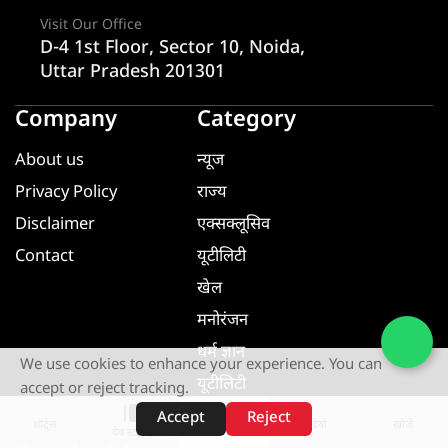
Visit Our Office
D-4 1st Floor, Sector 10, Noida,
Uttar Pradesh 201301
Company
Category
About us
न्यूज
Privacy Policy
राज्य
Disclaimer
एक्सक्लूसिव
Contact
यूटीलिटी
खेल
मनोरंजन
धर्म ज्ञान
We use cookies to enhance your experience. You can
यूटीलिटी
accept or reject tracking.
Accept
Reject
शॉर्ट्स
होम
वीडियो
खोजें
वेब स्टोरीज़