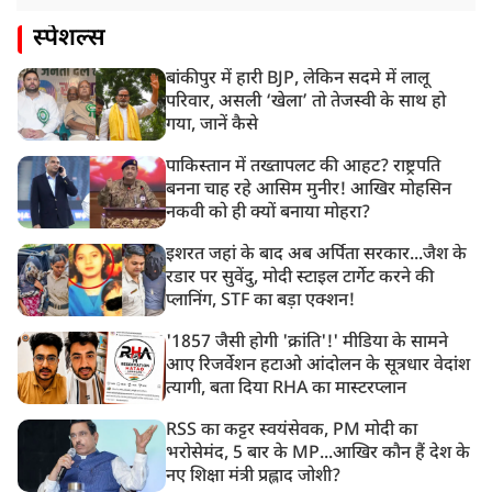
स्पेशल्स
बांकीपुर में हारी BJP, लेकिन सदमे में लालू
परिवार, असली ‘खेला’ तो तेजस्वी के साथ हो
गया, जानें कैसे
पाकिस्तान में तख्तापलट की आहट? राष्ट्रपति
बनना चाह रहे आसिम मुनीर! आखिर मोहसिन
नकवी को ही क्यों बनाया मोहरा?
इशरत जहां के बाद अब अर्पिता सरकार...जैश के
रडार पर सुवेंदु, मोदी स्टाइल टार्गेट करने की
प्लानिंग, STF का बड़ा एक्शन!
'1857 जैसी होगी 'क्रांति'!' मीडिया के सामने
आए रिजर्वेशन हटाओ आंदोलन के सूत्रधार वेदांश
त्यागी, बता दिया RHA का मास्टरप्लान
RSS का कट्टर स्वयंसेवक, PM मोदी का
भरोसेमंद, 5 बार के MP...आखिर कौन हैं देश के
नए शिक्षा मंत्री प्रह्लाद जोशी?