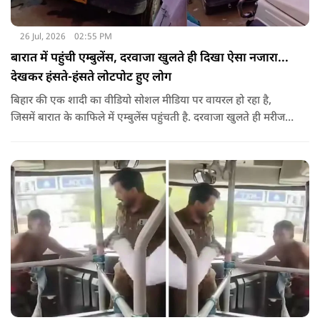
26 Jul, 2026
02:55 PM
बारात में पहुंची एम्बुलेंस, दरवाजा खुलते ही दिखा ऐसा नजारा...
देखकर हंसते-हंसते लोटपोट हुए लोग
बिहार की एक शादी का वीडियो सोशल मीडिया पर वायरल हो रहा है,
जिसमें बारात के काफिले में एम्बुलेंस पहुंचती है. दरवाजा खुलते ही मरीज
की जगह सज-धजकर बैठे बाराती निकलते हैं, जिसे देखकर लोग अपनी
हंसी नहीं रोक पा रहे हैं.