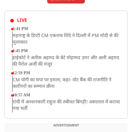
LIVE
5:41 PM
महाराष्ट्र के डिप्टी CM एकनाथ शिंदे ने दिल्ली में PM मोदी से की
मुलाकात
3:45 PM
हाईकोर्ट ने अतीक अहमद के बेटे मोहम्मद उमर और अली अहमद
की पैरोल अर्जी की मंजूर
12:59 PM
CM योगी का सपा पर हमला, कहा- वोट बैंक की राजनीति ने
कारीगरों का सम्मान छीना
10:57 AM
रांची में अनशनकारी राहुल की तबीयत बिगड़ी! अस्पताल में कराया
गया भर्ती
9:20 AM
CBI का बड़ा खुलासा, NTA के एक्सपर्ट्स ने ही लीक कराया
ADVERTISEMENT
NEET-UG का पेपर