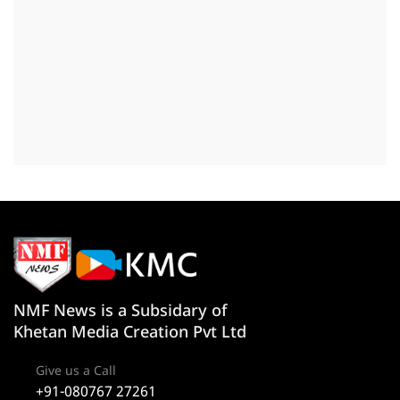
NMF News is a Subsidary of
Khetan Media Creation Pvt Ltd
Give us a Call
+91-080767 27261