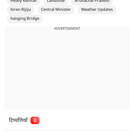
Heavy Rainfall
Landslide
Arunachal Pradesh
Kiren Rijiju
Central Minister
Weather Updates
hanging Bridge
ADVERTISEMENT
टिप्पणियाँ
0