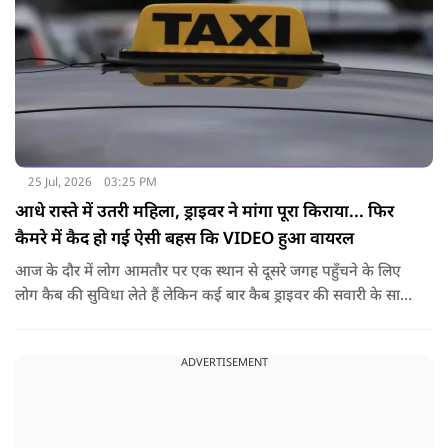
25 Jul, 2026
03:25 PM
आधे रास्ते में उतरी महिला, ड्राइवर ने मांगा पूरा किराया... फिर
कैमरे में कैद हो गई ऐसी बहस कि VIDEO हुआ वायरल
आज के दौर में लोग आमतौर पर एक स्थान से दूसरे जगह पहुँचने के लिए
लोग कैब की सुविधा लेते हैं लेकिन कई बार कैब ड्राइवर की सवारी के साथ
नोकझोंक हो जाती है. ऐसा ही एक वीडियो तेज़ी से वायरल हो रहा है. इसमें
महिला ने कैब बुक कर अपने गंतव्य की ओर सफर शुरू किया था. लेकिन
ADVERTISEMENT
रास्ते में किसी वजह से उसने अपना प्लान बदल दिया और ड्राइवर से गाड़ी
बीच रास्ते में रोकने के लिए कहा.