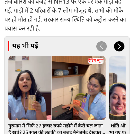
तेज बारिश की वजह से NH13 पर एक पर एक गाड़ी बह
गई. गाड़ी में 2 परिवारों के 7 लोग मौजूद थे. सभी की मौके
पर ही मौत हो गई. सरकार राज्य स्थिति को कंट्रोल करने का
प्रयास कर रही है.
यह भी पढ़ें
ट्रेंडिंग न्यूज़
गुरुग्राम में सिर्फ 27 हजार रुपये महीने में कैसे चल जाता
‘शांति और प्
है खर्च? 25 साल की लड़की का बजट मैनेजमेंट देखकर
भा गए यहां क