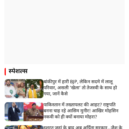
स्पेशल्स
बांकीपुर में हारी BJP, लेकिन सदमे में लालू
परिवार, असली ‘खेला’ तो तेजस्वी के साथ हो
गया, जानें कैसे
पाकिस्तान में तख्तापलट की आहट? राष्ट्रपति
बनना चाह रहे आसिम मुनीर! आखिर मोहसिन
नकवी को ही क्यों बनाया मोहरा?
इशरत जहां के बाद अब अर्पिता सरकार...जैश के