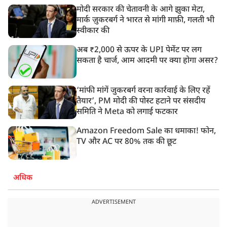
मोदी सरकार की चेतावनी के आगे झुका मेटा,
मार्क ज़ुकरबर्ग ने भारत से मांगी माफ़ी, गलती भी
स्वीकार की
अब ₹2,000 से ऊपर के UPI पेमेंट पर लग
सकता है चार्ज, आम आदमी पर क्या होगा असर?
‘मांफी मांगें जुकरबर्ग वरना कार्रवाई के लिए रहें
तैयार’, PM मोदी की पोस्ट हटाने पर संसदीय
समिति ने Meta को लगाई फटकार
Amazon Freedom Sale का धमाका! फोन,
TV और AC पर 80% तक की छूट
अधिक
ADVERTISEMENT