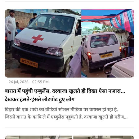
26 Jul, 2026
02:55 PM
बारात में पहुंची एम्बुलेंस, दरवाजा खुलते ही दिखा ऐसा नजारा...
देखकर हंसते-हंसते लोटपोट हुए लोग
बिहार की एक शादी का वीडियो सोशल मीडिया पर वायरल हो रहा है,
जिसमें बारात के काफिले में एम्बुलेंस पहुंचती है. दरवाजा खुलते ही मरीज
की जगह सज-धजकर बैठे बाराती निकलते हैं, जिसे देखकर लोग अपनी
हंसी नहीं रोक पा रहे हैं.