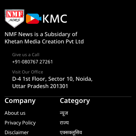
NMF News is a Subsidary of
Khetan Media Creation Pvt Ltd
Give us a Call
+91-080767 27261
Visit Our Office
D-4 1st Floor, Sector 10, Noida,
Uttar Pradesh 201301
Company
Category
About us
न्यूज
Privacy Policy
राज्य
Disclaimer
एक्सक्लूसिव