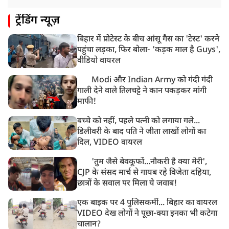
ट्रेंडिंग न्यूज़
बिहार में प्रोटेस्ट के बीच आंसू गैस का 'टेस्ट' करने
पहुंचा लड़का, फिर बोला- 'कड़क माल है Guys',
वीडियो वायरल
Modi और Indian Army को गंदी गंदी
गाली देने वाले तिलचट्टे ने कान पकड़कर मांगी
माफी!
बच्चे को नहीं, पहले पत्नी को लगाया गले...
डिलीवरी के बाद पति ने जीता लाखों लोगों का
दिल, VIDEO वायरल
'तुम जैसे बेवकूफों...नौकरी है क्या मेरी',
CJP के संसद मार्च से गायब रहे विजेता दहिया,
छात्रों के सवाल पर मिला ये जवाब!
एक बाइक पर 4 पुलिसकर्मी... बिहार का वायरल
VIDEO देख लोगों ने पूछा-क्या इनका भी कटेगा
चालान?