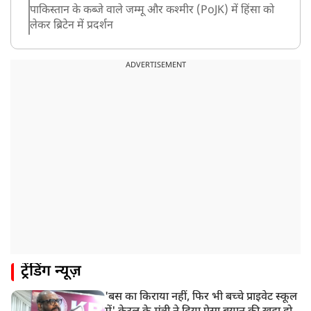
पाकिस्तान के कब्जे वाले जम्मू और कश्मीर (PoJK) में हिंसा को
लेकर ब्रिटेन में प्रदर्शन
8:50 AM
बसपा के इकलौते विधायक उमाशंकर सिंह का देर रात निधन,
ADVERTISEMENT
आज बलिया में होगा अंतिम संस्कार
8:24 AM
मोहन भगवत मुंबई में Gen-Z और Gen Alpha से करेंगे
बातचीत
ट्रेंडिंग न्यूज़
'बस का किराया नहीं, फिर भी बच्चे प्राइवेट स्कूल