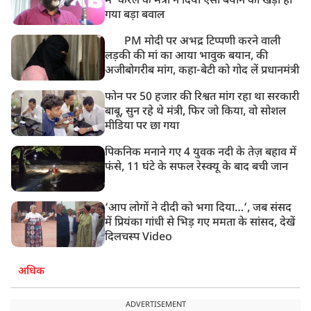
में' केरल के मंत्री ने दिया ऐसा बयान की खड़ा हो
गया बड़ा बवाल
PM मोदी पर अभद्र टिप्पणी करने वाली
लड़की की मां का आया भावुक बयान, की
अजीबोगरीब मांग, कहा-बेटी को गोद लें प्रधानमंत्री
फोन पर 50 हजार की रिश्वत मांग रहा था सरकारी
बाबू, सुन रहे थे मंत्री, फिर जो किया, वो सोशल
मीडिया पर छा गया
पिकनिक मनाने गए 4 युवक नदी के तेज़ बहाव में
फंसे, 11 घंटे के सफल रेस्क्यू के बाद बची जान
‘आप लोगों ने दीदी को भगा दिया…’, जब संसद
में प्रियंका गांधी से भिड़ गए ममता के सांसद, देखें
दिलचस्प Video
अधिक
ADVERTISEMENT