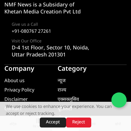
NMF News is a Subsidary of
Khetan Media Creation Pvt Ltd
Give us a Call
+91-080767 27261
Visit Our Office
D-4 1st Floor, Sector 10, Noida,
Uttar Pradesh 201301
Company
Category
About us
न्यूज
Privacy Policy
राज्य
Disclaimer
एक्सक्लूसिव
We use cookies to enhance your experience. You can
Contact
यूटीलिटी
accept or reject tracking.
खेल
Accept
Reject
शॉर्ट्स
होम
वीडियो
खोजें
वेब स्टोरीज़
मनोरंजन