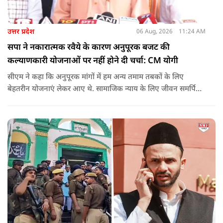
उत्तर प्रदेश
06 Aug, 2026
11:24 AM
सपा ने नकारात्मक रवैये के कारण अनुपूरक बजट की
कल्याणकारी योजनाओं पर नहीं होने दी चर्चा: CM योगी
सीएम ने कहा कि अनुपूरक मांगों में हम अन्य तमाम तबकों के लिए
बेहतरीन योजनाएं लेकर आए थे. सामाजिक न्याय के लिए जीवन समर्पित
करने वाले महापुरुष बाबा साहेब भीमराव आंबेडकर, महर्षि वाल्मीकि, संत
शिरोमणि रविदास, संत ज्योतिबा फुले, शाहूजी महाराज, लोकमाता
अहिल्या बाई होल्कर आदि की मूर्तियों पर छाजन, पार्क, बाउंड्रीवाल के
लिए हमने 407 करोड़ रुपये का प्रावधान किया है. यह बजट पास न हो,
इसके लिए समाजवादी पार्टी ने सदन की कार्यवाही को बाधित किया और
लगातार व्यवधान पैदा करने का प्रयास किया.