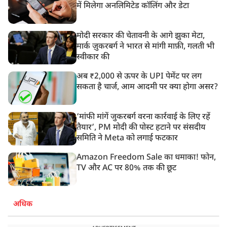
में मिलेगा अनलिमिटेड कॉलिंग और डेटा
मोदी सरकार की चेतावनी के आगे झुका मेटा,
मार्क ज़ुकरबर्ग ने भारत से मांगी माफ़ी, गलती भी
स्वीकार की
अब ₹2,000 से ऊपर के UPI पेमेंट पर लग
सकता है चार्ज, आम आदमी पर क्या होगा असर?
‘मांफी मांगें जुकरबर्ग वरना कार्रवाई के लिए रहें
तैयार’, PM मोदी की पोस्ट हटाने पर संसदीय
समिति ने Meta को लगाई फटकार
Amazon Freedom Sale का धमाका! फोन,
TV और AC पर 80% तक की छूट
अधिक