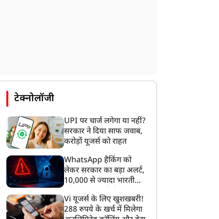
टेक्नोलॉजी
UPI पर चार्ज लगेगा या नहीं?
सरकार ने दिया साफ जवाब,
करोड़ों यूजर्स को राहत
WhatsApp हैकिंग को
लेकर सरकार का बड़ा अलर्ट,
10,000 से ज्यादा भारतीयों
को साइबर हमले से बचाया
Vi यूजर्स के लिए खुशखबरी!
गया
288 रुपये के खर्च में मिलेगा