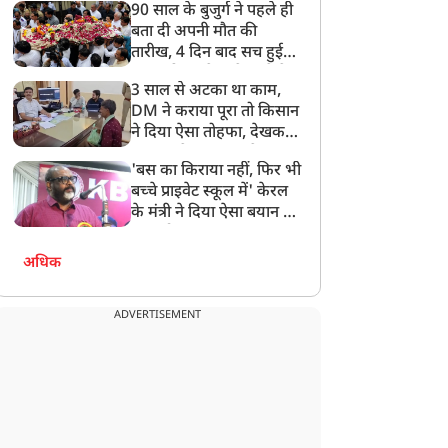
90 साल के बुजुर्ग ने पहले ही
बता दी अपनी मौत की
तारीख, 4 दिन बाद सच हुई
बात, परिवार ने गाजे-बाजे के
3 साल से अटका था काम,
साथ निकाली अंतिम यात्रा
DM ने कराया पूरा तो किसान
ने दिया ऐसा तोहफा, देखकर
अफसर ने कहा- इससे
'बस का किराया नहीं, फिर भी
अनमोल कुछ नहीं
बच्चे प्राइवेट स्कूल में' केरल
के मंत्री ने दिया ऐसा बयान की
खड़ा हो गया बड़ा बवाल
अधिक
ADVERTISEMENT