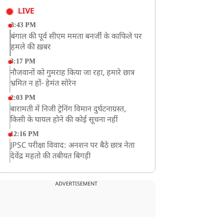
LIVE
3:43 PM
बंगाल की पूर्व सीएम ममता बनर्जी के काफिले पर
हमले की ख़बर
3:17 PM
नौजवानों को गुमराह किया जा रहा, हमारे छात्र
भ्रमित न हों- हेमंत सोरेन
2:03 PM
बारामती में निजी ट्रेनिंग विमान दुर्घटनाग्रस्त,
किसी के घायल होने की कोई सूचना नहीं
12:16 PM
JPSC परीक्षा विवाद: अनशन पर बैठे छात्र नेता
देवेंद्र महतो की तबीयत बिगड़ी
10:44 AM
रांचीः छात्रों के समर्थन में विधायक जयराम महतो
ADVERTISEMENT
ने शुरू किया निर्जला उपवास
10:42 AM