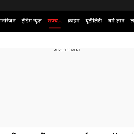
मनोरंजन
ट्रेंडिंग न्यूज़
राज्य
क्राइम
यूटीलिटी
धर्म ज्ञान
ल
ADVERTISEMENT