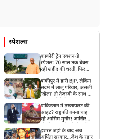
स्पेशल्स
काकोरी ट्रेन एक्शन-डे
स्पेशल: 70 साल तक बेबस
रही शहीद की धरती, फिर
CM योगी ने मिटा दिया तीन
बांकीपुर में हारी BJP, लेकिन
पीढ़ियों का दर्द
सदमे में लालू परिवार, असली
‘खेला’ तो तेजस्वी के साथ हो
गया, जानें कैसे
पाकिस्तान में तख्तापलट की
आहट? राष्ट्रपति बनना चाह
रहे आसिम मुनीर! आखिर
मोहसिन नकवी को ही क्यों
इशरत जहां के बाद अब
बनाया मोहरा?
अर्पिता सरकार...जैश के रडार