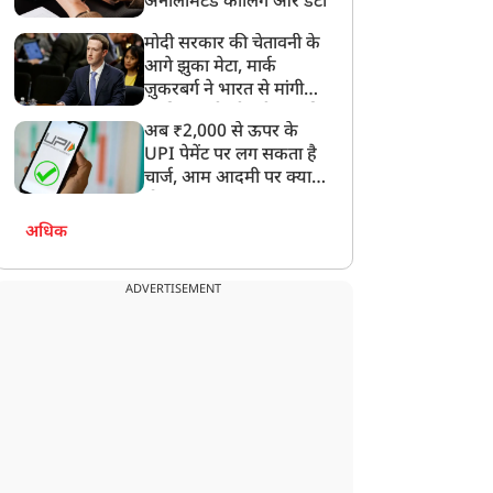
अनलिमिटेड कॉलिंग और डेटा
मोदी सरकार की चेतावनी के
आगे झुका मेटा, मार्क
ज़ुकरबर्ग ने भारत से मांगी
माफ़ी, गलती भी स्वीकार की
अब ₹2,000 से ऊपर के
UPI पेमेंट पर लग सकता है
चार्ज, आम आदमी पर क्या
होगा असर?
राज्य
राज्य
अधिक
ADVERTISEMENT
ाफिया अतीक के बेटे अबान
शिव भक्तों के लिए योगी
हमद की सड़क हादसे में
सरकार की खास तैयारी,
ौत, जेल में बंद भाई से मिलने
कांवड़ियों को परोसा जा रहा
ा रहा था, बेकाबू हुई कार
बिना प्याज-लहसुन वाला देसी
से लेकर चाइनीज खाना