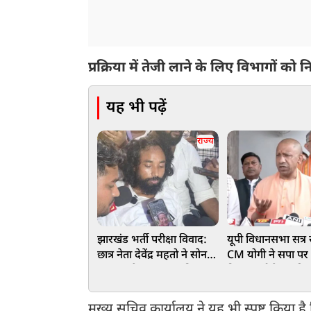
प्रक्रिया में तेजी लाने के लिए विभागों को निर
यह भी पढ़ें
राज्य
झारखंड भर्ती परीक्षा विवाद:
यूपी विधानसभा सत्र 
छात्र नेता देवेंद्र महतो ने सोनम
CM योगी ने सपा पर
वांगचुक के आग्रह पर पिया
निशाना, बोले-जनहित के
पानी,अनशन जारी
पर चर्चा से भागा विपक
मुख्य सचिव कार्यालय ने यह भी स्पष्ट किया ह