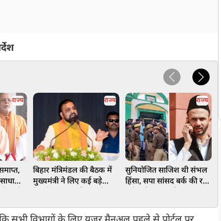
्देश
राज्य
राज्य
राज्य
समाप्त,
बिहार मंत्रिमंडल की बैठक में
सुनियोजित साजिश थी संभल
म
 साधा
मुख्यमंत्री ने लिए कई बड़े
हिंसा, सपा सांसद बर्क की रही
अ
 मुद्दों
फैसले, स्वास्थ्य, शिक्षा, खेल,
बड़ी भूमिका, न्यायिक जांच
म
्ष
सहित 17 प्रस्तावों को मंजूरी
आयोग की रिपोर्ट में बड़ा
ज
खुलासा
ै कि सभी विभागों के लिए यूजर मैनुअल पहले से पोर्टल पर